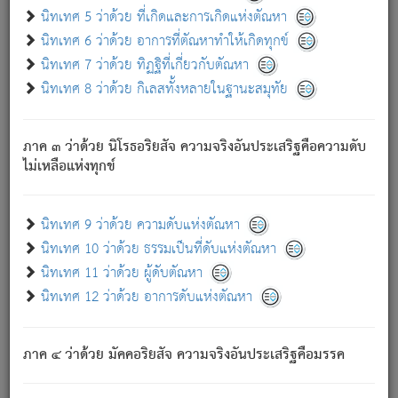
ด้วย.
นิทเทศ 5 ว่าด้วย ที่เกิดและการเกิดแห่งตัณหา
ความดับเพราะความสำรอกไม่เหลือ (แห่งภพทั้งหลาย)
นิทเทศ 6 ว่าด้วย อาการที่ตัณหาทำให้เกิดทุกข์
เพราะความสิ้นไปแห่งตัณหาโดยประการทั้งปวง นั้นคือ
นิทเทศ 7 ว่าด้วย ทิฏฐิที่เกี่ยวกับตัณหา
นิพพาน.
นิทเทศ 8 ว่าด้วย กิเลสทั้งหลายในฐานะสมุทัย
ภพใหม่ย่อมไม่มีแก่ภิกษุนั้น ผู้ดับเย็นสนิทแล้ว เพราะไม่มี
ความยึดมั่น
ภาค ๓ ว่าด้วย นิโรธอริยสัจ ความจริงอันประเสริฐคือความดับ
ภิกษุนั้น เป็นผู้ครอบงำมารได้แล้ว ชนะสงครามแล้ว ก้าวล่วง
ไม่เหลือแห่งทุกข์
ภพทั้งหลายทั้งปวงได้แล้ว เป็นผู้คงที่ (คือไม่เปลี่ยนแปลงอีกต่อ
ไป). ดังนี้แล
- อุ.ขุ.
๒๕/๑๒๑/๘๔
.
นิทเทศ 9 ว่าด้วย ความดับแห่งตัณหา
(ข้อความนี้ เป็นพระพุทธอุทานที่ทรงเปล่งออก ที่โคนต้นโพธิ์
นิทเทศ 10 ว่าด้วย ธรรมเป็นที่ดับแห่งตัณหา
เป็นที่ตรัสรู้ เมื่อตรัสรู้แล้วได้ 7 วัน)
นิทเทศ 11 ว่าด้วย ผู้ดับตัณหา
นิทเทศ 12 ว่าด้วย อาการดับแห่งตัณหา
เชื่อมโยงพระไตรปิฏก :
ภาค ๔ ว่าด้วย มัคคอริยสัจ ความจริงอันประเสริฐคือมรรค