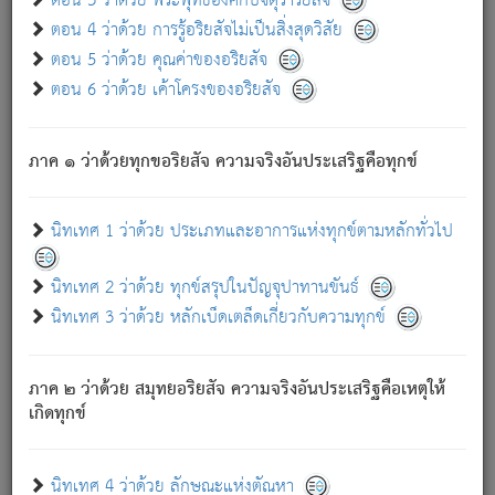
ตอน 3 ว่าด้วย พระพุทธองค์กับจตุราริยสัจ
ภพ.
ตอน 4 ว่าด้วย การรู้อริยสัจไม่เป็นสิ่งสุดวิสัย
สมณะหรือพราหมณ์เหล่าใด กล่าวความหลุดพ้นจากภพว่า
ตอน 5 ว่าด้วย คุณค่าของอริยสัจ
มีได้เพราะภพ เรากล่าวว่า สมณะหรือพราหมณ์ทั้งปวงนั้น
ตอน 6 ว่าด้วย เค้าโครงของอริยสัจ
มิใช่ผู้หลดพ้นจากภพ.
ถึงแม้สมณะหรือพราหมณ์เหล่าใด กล่าวความออกไปได้จาก
ภพ ว่ามีได้เพราะวิภพ
: เรากล่าวว่า สมณะหรือพราหมณ์ทั้ง
[2]
ภาค ๑ ว่าด้วยทุกขอริยสัจ ความจริงอันประเสริฐคือทุกข์
ปวงนั้น ก็ยังสลัดภพออกไปไม่ได้.
ก็ทุกข์นี้มีขึ้น เพราะอาศัยซึ่งอุปธิทั้งปวง.
นิทเทศ 1 ว่าด้วย ประเภทและอาการแห่งทุกข์ตามหลักทั่วไป
เพราะความสิ้นไปแห่งอุปาทานทั้งปวง ความเกิดขึ้นแห่ง
ทุกข์จึงไม่มี.
นิทเทศ 2 ว่าด้วย ทุกข์สรุปในปัญจุปาทานขันธ์
ท่านจงดูโลกนี้เถิด (จะเห็นว่า) สัตว์ทั้งหลายอันอวิชาหนา
นิทเทศ 3 ว่าด้วย หลักเบ็ดเตล็ดเกี่ยวกับความทุกข์
แน่นบังหนาแล้ว; และว่า สัตว์ผู้ยินดีในภพอันเป็นแล้วนั้น ย่อม
ไม่เป็นผู้หลุดพ้นไปจากภพได้. ก็ภพทั้งหลายเหล่าหนึ่งเหล่าใด
อันเป็นไปในที่หรือเวลาทั้งปวง
เพื่อความมีแห่งประโยชน์โดย
[3]
ภาค ๒ ว่าด้วย สมุทยอริยสัจ ความจริงอันประเสริฐคือเหตุให้
ประการทั้งปวง; ภพทั้งหลายทั้งหมดนั้น ไม่เที่ยง เป็นทุกข์ มี
เกิดทุกข์
ความแปรปรวนเป็นธรรมดา.
เมื่อบุคคลเห็นอยู่ซึ่งข้อนั้น ด้วยปัญญาอันชอบตามที่เป็นจริง
อย่างนี้อยู่; เขาย่อมละภวตัณหาได้ และไม่เพลิดเพลินวิภวตัณหา
นิทเทศ 4 ว่าด้วย ลักษณะแห่งตัณหา