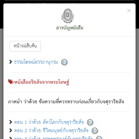
ตอน 1 ว่าด้วย สัตว์โลกกับจตุราริยสัจ
×
ถัดไป
ค้นหา
สารบัญ
สารบัญหนังสือ
[
Font :
15 ]
|
|
หน้าจอสืบค้น
ตรัสรู้แล้ว ทรงรำพึงถึงหมู่สัตว์
|
ธรรมโฆษณ์อรรถานุกรม
สัตว์โลกนี้ เกิดความเดือดร้อนแล้ว มีผัสสะบังหน้า
ย่อม
[1]
กล่าวซึ่งโรค (ความเสียดแทง) นั้นโดยความเป็นตัวเป็นตน
เขาสำคัญสิ่งใด โดยความเป็นประการใด แต่สิ่งนั้นย่อมเป็น
หนังสืออริยสัจจากพระโอษฐ์
(ตามที่เป็นจริง) โดยประการอื่นจากที่เขาสำคัญนั้น
สัตว์โลกติดข้องอยู่ในภพ ถูกภพบังหน้าแล้ว มีภพโดยความ
ภาคนำ ว่าด้วย ข้อความที่ควรทราบก่อนเกี่ยวกับจตุราริยสัจ
เป็นอย่างอื่น (จากที่มันเป็นอยู่จริง) จึงได้เพลิดเพลินยิ่งนักในภพ
นั้น
เขาเพลิดเพลินยิ่งนักในสิ่งใด สิ่งนั้นเป็นภัย (ที่เขาไม่รู้จัก)
:
ตอน 1 ว่าด้วย สัตว์โลกกับจตุราริยสัจ
เขากลัวต่อสิ่งใดสิ่งนั้นเป็นทุกข์
ตอน 2 ว่าด้วย ชีวิตมนุษย์กับจตุราริยสัจ
พรหมจรรย์นี้ อันบุคคลย่อมประพฤติ ก็เพื่อการละขาดซึ่ง