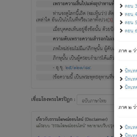
เพราะความสิ้นไปแห่งอุปาทานทั้งปวง ความเกิ
ตอน 3 
ท่านจงดูโลกนี้เถิด (จะเห็นว่า) สัตว์ทั้งหลาย
ตอน 4 
เหล่าใด อันเป็นไปในที่หรือเวลาทั้งปวง
เพื่อความมีแ
[3]
ตอน 5 
เมื่อบุคคลเห็นอยู่ซึ่งข้อนั้น ด้วยปัญญาอันช
ตอน 6 
ความดับเพราะความสำรอกไม่เหลือ (แห่งภพท
ภพใหม่ย่อมไม่มีแก่ภิกษุนั้น ผู้ดับเย็นสนิทแล้
ภาค ๑ ว่
ภิกษุนั้น เป็นผู้ครอบงำมารได้แล้ว ชนะสงครามแ
- อุ.ขุ.
๒๕/๑๒๑/๘๔
.
นิทเท
(ข้อความนี้ เป็นพระพุทธอุทานที่ทรงเปล่งออก ที่โ
นิทเทศ
นิทเทศ
เชื่อมโยงพระไตรปิฏก :
ภาค ๒ ว่า
เกี่ยวกับธรรมโฆษณ์ออนไลน์ (Disclaimer)
แม้ระบบ "ธรรมโฆษณ์ออนไลน์" พยายามปรับปรุงข้อมูลให้ถูกต้องมา
นิทเท
นิทเทศ