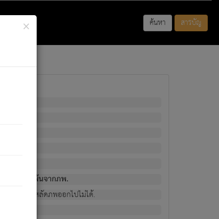
×
ค้นหา
สารบัญ
พนั้น
มิใช่ผู้หลดพ้นจากภพ.
วงนั้น ก็ยังสลัดภพออกไปไม่ได้.