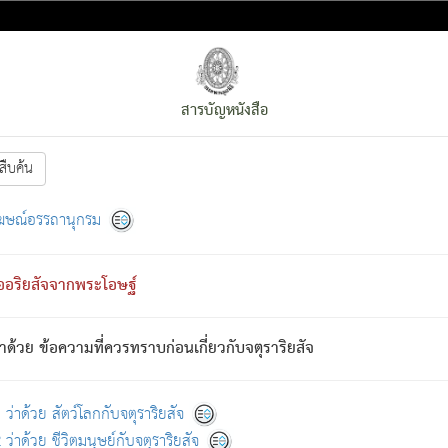
สารบัญหนังสือ
สืบค้น
งหน้า
ย่อมกล่าวซึ่งโรค (ความเสียดแทง) นั้นโดยความเป็นตัวเป็นตน
[1]
ฆษณ์อรรถานุกรม
ั้นย่อมเป็น (ตามที่เป็นจริง) โดยประการอื่นจากที่เขาสำคัญนั้น
พโดยความเป็นอย่างอื่น (จากที่มันเป็นอยู่จริง) จึงได้เพลิดเพลินยิ่งนักในภ
ืออริยสัจจากพระโอษฐ์
่เขาไม่รู้จัก)
: เขากลัวต่อสิ่งใดสิ่งนั้นเป็นทุกข์
การละขาดซึ่งภพ.
าด้วย ข้อความที่ควรทราบก่อนเกี่ยวกับจตุราริยสัจ
้นจากภพว่ามีได้เพราะภพ เรากล่าวว่า สมณะหรือพราหมณ์ทั้งปวงนั้น 
อกไปได้จากภพ ว่ามีได้เพราะวิภพ
: เรากล่าวว่า สมณะหรือพราหมณ์ทั้งป
[2]
ว่าด้วย สัตว์โลกกับจตุราริยสัจ
ว่าด้วย ชีวิตมนุษย์กับจตุราริยสัจ