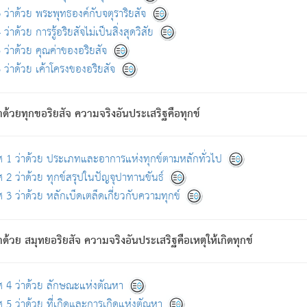
ดขึ้นแห่งทุกข์จึงไม่มี.
ว่าด้วย พระพุทธองค์กับจตุราริยสัจ
อันอวิชาหนาแน่นบังหนาแล้ว; และว่า สัตว์ผู้ยินดีในภพอันเป็นแล้วนั้น ย่อมไ
ว่าด้วย การรู้อริยสัจไม่เป็นสิ่งสุดวิสัย
ห่งประโยชน์โดยประการทั้งปวง; ภพทั้งหลายทั้งหมดนั้น ไม่เที่ยง เป็นทุ
ว่าด้วย คุณค่าของอริยสัจ
อบตามที่เป็นจริงอย่างนี้อยู่; เขาย่อมละภวตัณหาได้ และไม่เพลิดเพลินวิภวตั
ว่าด้วย เค้าโครงของอริยสัจ
ั้งหลาย) เพราะความสิ้นไปแห่งตัณหาโดยประการทั้งปวง นั้นคือนิพพา
ว เพราะไม่มีความยึดมั่น
าด้วยทุกขอริยสัจ ความจริงอันประเสริฐคือทุกข์
ล้ว ก้าวล่วงภพทั้งหลายทั้งปวงได้แล้ว เป็นผู้คงที่ (คือไม่เปลี่ยนแปลงอีกต่
ศ 1 ว่าด้วย ประเภทและอาการแห่งทุกข์ตามหลักทั่วไป
คนต้นโพธิ์เป็นที่ตรัสรู้ เมื่อตรัสรู้แล้วได้ 7 วัน)
 2 ว่าด้วย ทุกข์สรุปในปัญจุปาทานขันธ์
 3 ว่าด้วย หลักเบ็ดเตล็ดเกี่ยวกับความทุกข์
ด้วย สมุทยอริยสัจ ความจริงอันประเสริฐคือเหตุให้เกิดทุกข์
กที่สุด ผู้ศึกษาก็พึงตรวจสอบกับตัวเล่มหนังสือต้นฉบับ ที่มีการพิมพ์ครั้งล่าสุด ก่อ
ศ 4 ว่าด้วย ลักษณะแห่งตัณหา
 5 ว่าด้วย ที่เกิดและการเกิดแห่งตัณหา