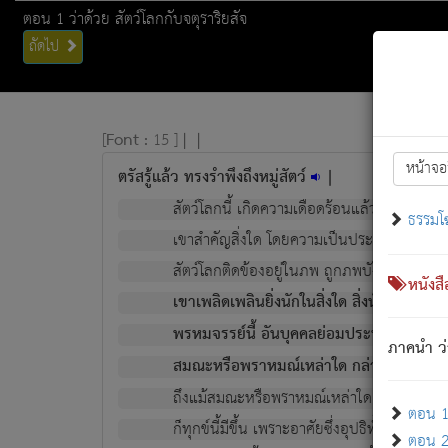
ตอน 1 ว่าด้วย สัตว์โลกกับจตุราริยสัจ
ถัดไป
[
Font :
15 ]
|
|
หน้าจอ
ตรัสรู้แล้ว ทรงรำพึงถึงหมู่สัตว์
|
สัตว์โลกนี้ เกิดความเดือดร้อนแล้ว มีผัสสะบั
ธรรมโ
เขาสำคัญสิ่งใด โดยความเป็นประการใด แต่สิ่งน
สัตว์โลกติดข้องอยู่ในภพ ถูกภพบังหน้าแล้ว มีภ
หนังส
เขาเพลิดเพลินยิ่งนักในสิ่งใด สิ่งนั้นเป็นภัย (ที
พรหมจรรย์นี้ อันบุคคลย่อมประพฤติ ก็เพื่อ
ภาคนำ ว่
สมณะหรือพราหมณ์เหล่าใด กล่าวความหลุดพ
ถึงแม้สมณะหรือพราหมณ์เหล่าใด กล่าวความอ
ตอน 1 
ก็ทุกข์นี้มีขึ้น เพราะอาศัยซึ่งอุปธิทั้งปวง.
ตอน 2 