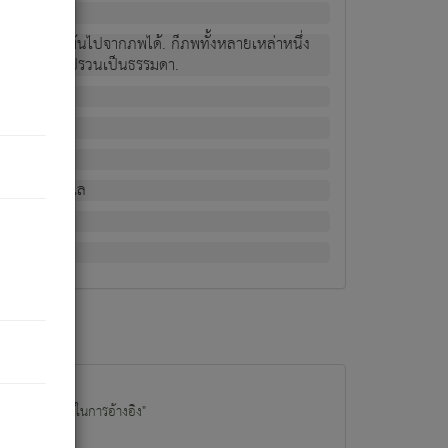
ม่เป็นผู้หลุดพ้นไปจากภพได้. ก็ภพทั้งหลายเหล่าหนึ่ง
กข์ มีความแปรปรวนเป็นธรรมดา.
ณหาด้วย.
น.
อไป). ดังนี้แล
นนำข้อมูลไปใช้ในการอ้างอิง"