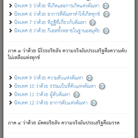
ด้วย.
นิทเทศ 5 ว่าด้วย ที่เกิดและการเกิดแห่งตัณหา
ความดับเพราะความสำรอกไม่เหลือ (แห่งภพทั้งหลาย)
นิทเทศ 6 ว่าด้วย อาการที่ตัณหาทำให้เกิดทุกข์
เพราะความสิ้นไปแห่งตัณหาโดยประการทั้งปวง นั้นคือ
นิทเทศ 7 ว่าด้วย ทิฏฐิที่เกี่ยวกับตัณหา
นิพพาน.
นิทเทศ 8 ว่าด้วย กิเลสทั้งหลายในฐานะสมุทัย
ภพใหม่ย่อมไม่มีแก่ภิกษุนั้น ผู้ดับเย็นสนิทแล้ว เพราะไม่มี
ความยึดมั่น
ภาค ๓ ว่าด้วย นิโรธอริยสัจ ความจริงอันประเสริฐคือความดับ
ภิกษุนั้น เป็นผู้ครอบงำมารได้แล้ว ชนะสงครามแล้ว ก้าวล่วง
ไม่เหลือแห่งทุกข์
ภพทั้งหลายทั้งปวงได้แล้ว เป็นผู้คงที่ (คือไม่เปลี่ยนแปลงอีกต่อ
ไป). ดังนี้แล
- อุ.ขุ.
๒๕/๑๒๑/๘๔
.
นิทเทศ 9 ว่าด้วย ความดับแห่งตัณหา
(ข้อความนี้ เป็นพระพุทธอุทานที่ทรงเปล่งออก ที่โคนต้นโพธิ์
นิทเทศ 10 ว่าด้วย ธรรมเป็นที่ดับแห่งตัณหา
เป็นที่ตรัสรู้ เมื่อตรัสรู้แล้วได้ 7 วัน)
นิทเทศ 11 ว่าด้วย ผู้ดับตัณหา
นิทเทศ 12 ว่าด้วย อาการดับแห่งตัณหา
เชื่อมโยงพระไตรปิฏก :
ภาค ๔ ว่าด้วย มัคคอริยสัจ ความจริงอันประเสริฐคือมรรค