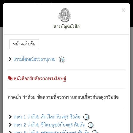
ตอน 1 ว่าด้วย สัตว์โลกกับจตุราริยสัจ
×
ถัดไป
ค้นหา
สารบัญ
สารบัญหนังสือ
[
Font :
15 ]
|
|
หน้าจอสืบค้น
ตรัสรู้แล้ว ทรงรำพึงถึงหมู่สัตว์
|
ธรรมโฆษณ์อรรถานุกรม
สัตว์โลกนี้ เกิดความเดือดร้อนแล้ว มีผัสสะบังหน้า
ย่อม
[1]
กล่าวซึ่งโรค (ความเสียดแทง) นั้นโดยความเป็นตัวเป็นตน
เขาสำคัญสิ่งใด โดยความเป็นประการใด แต่สิ่งนั้นย่อมเป็น
หนังสืออริยสัจจากพระโอษฐ์
(ตามที่เป็นจริง) โดยประการอื่นจากที่เขาสำคัญนั้น
สัตว์โลกติดข้องอยู่ในภพ ถูกภพบังหน้าแล้ว มีภพโดยความ
ภาคนำ ว่าด้วย ข้อความที่ควรทราบก่อนเกี่ยวกับจตุราริยสัจ
เป็นอย่างอื่น (จากที่มันเป็นอยู่จริง) จึงได้เพลิดเพลินยิ่งนักในภพ
นั้น
เขาเพลิดเพลินยิ่งนักในสิ่งใด สิ่งนั้นเป็นภัย (ที่เขาไม่รู้จัก)
:
ตอน 1 ว่าด้วย สัตว์โลกกับจตุราริยสัจ
เขากลัวต่อสิ่งใดสิ่งนั้นเป็นทุกข์
ตอน 2 ว่าด้วย ชีวิตมนุษย์กับจตุราริยสัจ
พรหมจรรย์นี้ อันบุคคลย่อมประพฤติ ก็เพื่อการละขาดซึ่ง