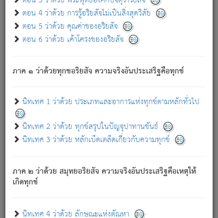
ตอน 3 ว่าด้วย พระพุทธองค์กับจตุราริยสัจ
ภพ.
ตอน 4 ว่าด้วย การรู้อริยสัจไม่เป็นสิ่งสุดวิสัย
สมณะหรือพราหมณ์เหล่าใด กล่าวความหลุดพ้นจากภพว่า
ตอน 5 ว่าด้วย คุณค่าของอริยสัจ
มีได้เพราะภพ เรากล่าวว่า สมณะหรือพราหมณ์ทั้งปวงนั้น
ตอน 6 ว่าด้วย เค้าโครงของอริยสัจ
มิใช่ผู้หลดพ้นจากภพ.
ถึงแม้สมณะหรือพราหมณ์เหล่าใด กล่าวความออกไปได้จาก
ภพ ว่ามีได้เพราะวิภพ
: เรากล่าวว่า สมณะหรือพราหมณ์ทั้ง
[2]
ภาค ๑ ว่าด้วยทุกขอริยสัจ ความจริงอันประเสริฐคือทุกข์
ปวงนั้น ก็ยังสลัดภพออกไปไม่ได้.
ก็ทุกข์นี้มีขึ้น เพราะอาศัยซึ่งอุปธิทั้งปวง.
นิทเทศ 1 ว่าด้วย ประเภทและอาการแห่งทุกข์ตามหลักทั่วไป
เพราะความสิ้นไปแห่งอุปาทานทั้งปวง ความเกิดขึ้นแห่ง
ทุกข์จึงไม่มี.
นิทเทศ 2 ว่าด้วย ทุกข์สรุปในปัญจุปาทานขันธ์
ท่านจงดูโลกนี้เถิด (จะเห็นว่า) สัตว์ทั้งหลายอันอวิชาหนา
นิทเทศ 3 ว่าด้วย หลักเบ็ดเตล็ดเกี่ยวกับความทุกข์
แน่นบังหนาแล้ว; และว่า สัตว์ผู้ยินดีในภพอันเป็นแล้วนั้น ย่อม
ไม่เป็นผู้หลุดพ้นไปจากภพได้. ก็ภพทั้งหลายเหล่าหนึ่งเหล่าใด
อันเป็นไปในที่หรือเวลาทั้งปวง
เพื่อความมีแห่งประโยชน์โดย
[3]
ภาค ๒ ว่าด้วย สมุทยอริยสัจ ความจริงอันประเสริฐคือเหตุให้
ประการทั้งปวง; ภพทั้งหลายทั้งหมดนั้น ไม่เที่ยง เป็นทุกข์ มี
เกิดทุกข์
ความแปรปรวนเป็นธรรมดา.
เมื่อบุคคลเห็นอยู่ซึ่งข้อนั้น ด้วยปัญญาอันชอบตามที่เป็นจริง
อย่างนี้อยู่; เขาย่อมละภวตัณหาได้ และไม่เพลิดเพลินวิภวตัณหา
นิทเทศ 4 ว่าด้วย ลักษณะแห่งตัณหา