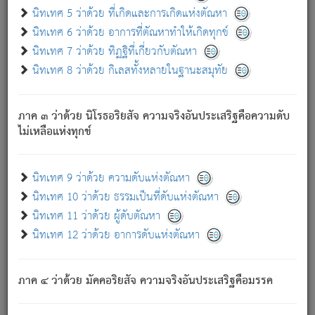
ด้วย.
นิทเทศ 5 ว่าด้วย ที่เกิดและการเกิดแห่งตัณหา
ความดับเพราะความสำรอกไม่เหลือ (แห่งภพทั้งหลาย)
นิทเทศ 6 ว่าด้วย อาการที่ตัณหาทำให้เกิดทุกข์
เพราะความสิ้นไปแห่งตัณหาโดยประการทั้งปวง นั้นคือ
นิทเทศ 7 ว่าด้วย ทิฏฐิที่เกี่ยวกับตัณหา
นิพพาน.
นิทเทศ 8 ว่าด้วย กิเลสทั้งหลายในฐานะสมุทัย
ภพใหม่ย่อมไม่มีแก่ภิกษุนั้น ผู้ดับเย็นสนิทแล้ว เพราะไม่มี
ความยึดมั่น
ภาค ๓ ว่าด้วย นิโรธอริยสัจ ความจริงอันประเสริฐคือความดับ
ภิกษุนั้น เป็นผู้ครอบงำมารได้แล้ว ชนะสงครามแล้ว ก้าวล่วง
ไม่เหลือแห่งทุกข์
ภพทั้งหลายทั้งปวงได้แล้ว เป็นผู้คงที่ (คือไม่เปลี่ยนแปลงอีกต่อ
ไป). ดังนี้แล
- อุ.ขุ.
๒๕/๑๒๑/๘๔
.
นิทเทศ 9 ว่าด้วย ความดับแห่งตัณหา
(ข้อความนี้ เป็นพระพุทธอุทานที่ทรงเปล่งออก ที่โคนต้นโพธิ์
นิทเทศ 10 ว่าด้วย ธรรมเป็นที่ดับแห่งตัณหา
เป็นที่ตรัสรู้ เมื่อตรัสรู้แล้วได้ 7 วัน)
นิทเทศ 11 ว่าด้วย ผู้ดับตัณหา
นิทเทศ 12 ว่าด้วย อาการดับแห่งตัณหา
เชื่อมโยงพระไตรปิฏก :
ภาค ๔ ว่าด้วย มัคคอริยสัจ ความจริงอันประเสริฐคือมรรค