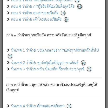
ตอน 3 ว่าด้วย พระพุทธองค์กับจตุราริยสัจ
ภพ.
ตอน 4 ว่าด้วย การรู้อริยสัจไม่เป็นสิ่งสุดวิสัย
สมณะหรือพราหมณ์เหล่าใด กล่าวความหลุดพ้นจากภพว่า
ตอน 5 ว่าด้วย คุณค่าของอริยสัจ
มีได้เพราะภพ เรากล่าวว่า สมณะหรือพราหมณ์ทั้งปวงนั้น
ตอน 6 ว่าด้วย เค้าโครงของอริยสัจ
มิใช่ผู้หลดพ้นจากภพ.
ถึงแม้สมณะหรือพราหมณ์เหล่าใด กล่าวความออกไปได้จาก
ภพ ว่ามีได้เพราะวิภพ
: เรากล่าวว่า สมณะหรือพราหมณ์ทั้ง
[2]
ภาค ๑ ว่าด้วยทุกขอริยสัจ ความจริงอันประเสริฐคือทุกข์
ปวงนั้น ก็ยังสลัดภพออกไปไม่ได้.
ก็ทุกข์นี้มีขึ้น เพราะอาศัยซึ่งอุปธิทั้งปวง.
นิทเทศ 1 ว่าด้วย ประเภทและอาการแห่งทุกข์ตามหลักทั่วไป
เพราะความสิ้นไปแห่งอุปาทานทั้งปวง ความเกิดขึ้นแห่ง
ทุกข์จึงไม่มี.
นิทเทศ 2 ว่าด้วย ทุกข์สรุปในปัญจุปาทานขันธ์
ท่านจงดูโลกนี้เถิด (จะเห็นว่า) สัตว์ทั้งหลายอันอวิชาหนา
นิทเทศ 3 ว่าด้วย หลักเบ็ดเตล็ดเกี่ยวกับความทุกข์
แน่นบังหนาแล้ว; และว่า สัตว์ผู้ยินดีในภพอันเป็นแล้วนั้น ย่อม
ไม่เป็นผู้หลุดพ้นไปจากภพได้. ก็ภพทั้งหลายเหล่าหนึ่งเหล่าใด
อันเป็นไปในที่หรือเวลาทั้งปวง
เพื่อความมีแห่งประโยชน์โดย
[3]
ภาค ๒ ว่าด้วย สมุทยอริยสัจ ความจริงอันประเสริฐคือเหตุให้
ประการทั้งปวง; ภพทั้งหลายทั้งหมดนั้น ไม่เที่ยง เป็นทุกข์ มี
เกิดทุกข์
ความแปรปรวนเป็นธรรมดา.
เมื่อบุคคลเห็นอยู่ซึ่งข้อนั้น ด้วยปัญญาอันชอบตามที่เป็นจริง
อย่างนี้อยู่; เขาย่อมละภวตัณหาได้ และไม่เพลิดเพลินวิภวตัณหา
นิทเทศ 4 ว่าด้วย ลักษณะแห่งตัณหา