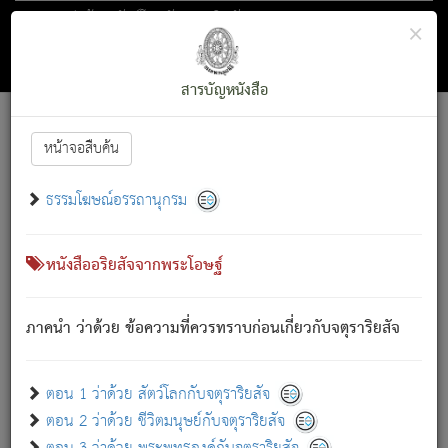
ตอน 1 ว่าด้วย สัตว์โลกกับจตุราริยสัจ
×
ถัดไป
ค้นหา
สารบัญ
สารบัญหนังสือ
[
Font :
15 ]
|
|
หน้าจอสืบค้น
ตรัสรู้แล้ว ทรงรำพึงถึงหมู่สัตว์
|
ธรรมโฆษณ์อรรถานุกรม
สัตว์โลกนี้ เกิดความเดือดร้อนแล้ว มีผัสสะบังหน้า
ย่อม
[1]
กล่าวซึ่งโรค (ความเสียดแทง) นั้นโดยความเป็นตัวเป็นตน
เขาสำคัญสิ่งใด โดยความเป็นประการใด แต่สิ่งนั้นย่อมเป็น
หนังสืออริยสัจจากพระโอษฐ์
(ตามที่เป็นจริง) โดยประการอื่นจากที่เขาสำคัญนั้น
สัตว์โลกติดข้องอยู่ในภพ ถูกภพบังหน้าแล้ว มีภพโดยความ
ภาคนำ ว่าด้วย ข้อความที่ควรทราบก่อนเกี่ยวกับจตุราริยสัจ
เป็นอย่างอื่น (จากที่มันเป็นอยู่จริง) จึงได้เพลิดเพลินยิ่งนักในภพ
นั้น
เขาเพลิดเพลินยิ่งนักในสิ่งใด สิ่งนั้นเป็นภัย (ที่เขาไม่รู้จัก)
:
ตอน 1 ว่าด้วย สัตว์โลกกับจตุราริยสัจ
เขากลัวต่อสิ่งใดสิ่งนั้นเป็นทุกข์
ตอน 2 ว่าด้วย ชีวิตมนุษย์กับจตุราริยสัจ
พรหมจรรย์นี้ อันบุคคลย่อมประพฤติ ก็เพื่อการละขาดซึ่ง