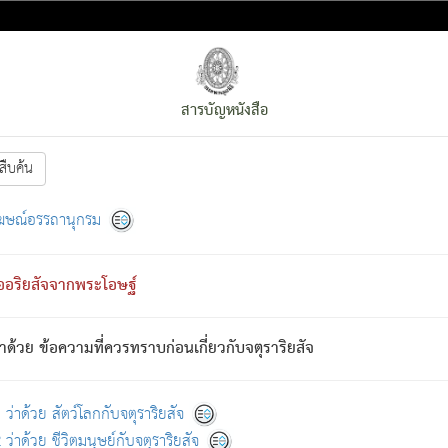
สารบัญหนังสือ
สืบค้น
งหน้า
ย่อมกล่าวซึ่งโรค (ความเสียดแทง) นั้นโดยความเป็นตัวเป็นตน
[1]
ฆษณ์อรรถานุกรม
ั้นย่อมเป็น (ตามที่เป็นจริง) โดยประการอื่นจากที่เขาสำคัญนั้น
พโดยความเป็นอย่างอื่น (จากที่มันเป็นอยู่จริง) จึงได้เพลิดเพลินยิ่งนักในภ
ืออริยสัจจากพระโอษฐ์
่เขาไม่รู้จัก)
: เขากลัวต่อสิ่งใดสิ่งนั้นเป็นทุกข์
การละขาดซึ่งภพ.
าด้วย ข้อความที่ควรทราบก่อนเกี่ยวกับจตุราริยสัจ
้นจากภพว่ามีได้เพราะภพ เรากล่าวว่า สมณะหรือพราหมณ์ทั้งปวงนั้น 
อกไปได้จากภพ ว่ามีได้เพราะวิภพ
: เรากล่าวว่า สมณะหรือพราหมณ์ทั้งป
[2]
ว่าด้วย สัตว์โลกกับจตุราริยสัจ
ว่าด้วย ชีวิตมนุษย์กับจตุราริยสัจ