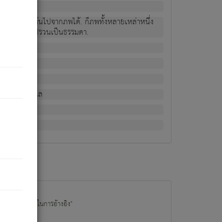
ม่เป็นผู้หลุดพ้นไปจากภพได้. ก็ภพทั้งหลายเหล่าหนึ่ง
กข์ มีความแปรปรวนเป็นธรรมดา.
ณหาด้วย.
น.
อไป). ดังนี้แล
นนำข้อมูลไปใช้ในการอ้างอิง"