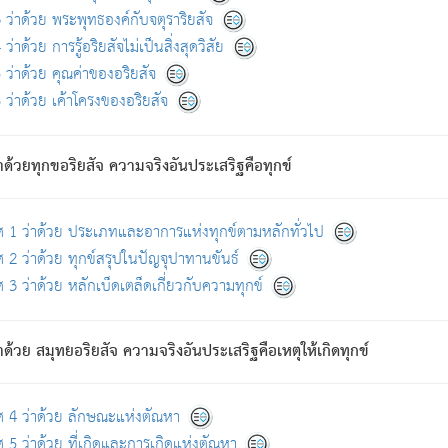
ดขึ้นแห่งทุกข์จึงไม่มี.
ว่าด้วย พระพุทธองค์กับจตุราริยสัจ
อันอวิชาหนาแน่นบังหนาแล้ว; และว่า สัตว์ผู้ยินดีในภพอันเป็นแล้วนั้น ย่อมไ
ว่าด้วย การรู้อริยสัจไม่เป็นสิ่งสุดวิสัย
ห่งประโยชน์โดยประการทั้งปวง; ภพทั้งหลายทั้งหมดนั้น ไม่เที่ยง เป็นทุ
ว่าด้วย คุณค่าของอริยสัจ
อบตามที่เป็นจริงอย่างนี้อยู่; เขาย่อมละภวตัณหาได้ และไม่เพลิดเพลินวิภวตั
ว่าด้วย เค้าโครงของอริยสัจ
ั้งหลาย) เพราะความสิ้นไปแห่งตัณหาโดยประการทั้งปวง นั้นคือนิพพา
ว เพราะไม่มีความยึดมั่น
าด้วยทุกขอริยสัจ ความจริงอันประเสริฐคือทุกข์
ล้ว ก้าวล่วงภพทั้งหลายทั้งปวงได้แล้ว เป็นผู้คงที่ (คือไม่เปลี่ยนแปลงอีกต่
ศ 1 ว่าด้วย ประเภทและอาการแห่งทุกข์ตามหลักทั่วไป
คนต้นโพธิ์เป็นที่ตรัสรู้ เมื่อตรัสรู้แล้วได้ 7 วัน)
 2 ว่าด้วย ทุกข์สรุปในปัญจุปาทานขันธ์
 3 ว่าด้วย หลักเบ็ดเตล็ดเกี่ยวกับความทุกข์
ด้วย สมุทยอริยสัจ ความจริงอันประเสริฐคือเหตุให้เกิดทุกข์
กที่สุด ผู้ศึกษาก็พึงตรวจสอบกับตัวเล่มหนังสือต้นฉบับ ที่มีการพิมพ์ครั้งล่าสุด ก่อ
ศ 4 ว่าด้วย ลักษณะแห่งตัณหา
 5 ว่าด้วย ที่เกิดและการเกิดแห่งตัณหา