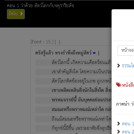
ตอน 1 ว่าด้วย สัตว์โลกกับจตุราริยสัจ
ถัดไป
[
Font :
15 ]
|
|
หน้าจอ
ตรัสรู้แล้ว ทรงรำพึงถึงหมู่สัตว์
|
สัตว์โลกนี้ เกิดความเดือดร้อนแล้ว มีผัสสะบั
ธรรมโ
เขาสำคัญสิ่งใด โดยความเป็นประการใด แต่สิ่งน
สัตว์โลกติดข้องอยู่ในภพ ถูกภพบังหน้าแล้ว มีภ
หนังส
เขาเพลิดเพลินยิ่งนักในสิ่งใด สิ่งนั้นเป็นภัย (ที
พรหมจรรย์นี้ อันบุคคลย่อมประพฤติ ก็เพื่อ
ภาคนำ ว่
สมณะหรือพราหมณ์เหล่าใด กล่าวความหลุดพ
ถึงแม้สมณะหรือพราหมณ์เหล่าใด กล่าวความอ
ตอน 1 
ก็ทุกข์นี้มีขึ้น เพราะอาศัยซึ่งอุปธิทั้งปวง.
ตอน 2 