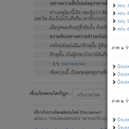
เพราะความสิ้นไปแห่งอุปาทานทั้งปวง ความเกิ
ตอน 3 
ท่านจงดูโลกนี้เถิด (จะเห็นว่า) สัตว์ทั้งหลาย
ตอน 4 
เหล่าใด อันเป็นไปในที่หรือเวลาทั้งปวง
เพื่อความมีแ
[3]
ตอน 5 
เมื่อบุคคลเห็นอยู่ซึ่งข้อนั้น ด้วยปัญญาอันช
ตอน 6 
ความดับเพราะความสำรอกไม่เหลือ (แห่งภพท
ภพใหม่ย่อมไม่มีแก่ภิกษุนั้น ผู้ดับเย็นสนิทแล้
ภาค ๑ ว่
ภิกษุนั้น เป็นผู้ครอบงำมารได้แล้ว ชนะสงครามแ
- อุ.ขุ.
๒๕/๑๒๑/๘๔
.
นิทเท
(ข้อความนี้ เป็นพระพุทธอุทานที่ทรงเปล่งออก ที่โ
นิทเทศ
นิทเทศ
เชื่อมโยงพระไตรปิฏก :
ภาค ๒ ว่า
เกี่ยวกับธรรมโฆษณ์ออนไลน์ (Disclaimer)
แม้ระบบ "ธรรมโฆษณ์ออนไลน์" พยายามปรับปรุงข้อมูลให้ถูกต้องมา
นิทเท
นิทเทศ