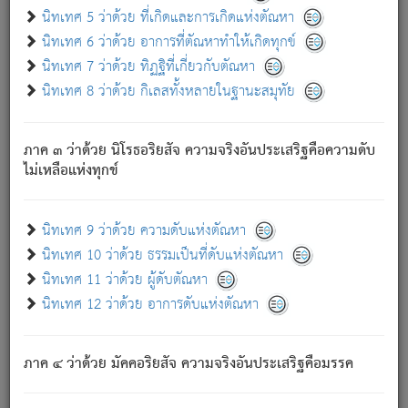
ด้วย.
นิทเทศ 5 ว่าด้วย ที่เกิดและการเกิดแห่งตัณหา
ความดับเพราะความสำรอกไม่เหลือ (แห่งภพทั้งหลาย)
นิทเทศ 6 ว่าด้วย อาการที่ตัณหาทำให้เกิดทุกข์
เพราะความสิ้นไปแห่งตัณหาโดยประการทั้งปวง นั้นคือ
นิทเทศ 7 ว่าด้วย ทิฏฐิที่เกี่ยวกับตัณหา
นิพพาน.
นิทเทศ 8 ว่าด้วย กิเลสทั้งหลายในฐานะสมุทัย
ภพใหม่ย่อมไม่มีแก่ภิกษุนั้น ผู้ดับเย็นสนิทแล้ว เพราะไม่มี
ความยึดมั่น
ภาค ๓ ว่าด้วย นิโรธอริยสัจ ความจริงอันประเสริฐคือความดับ
ภิกษุนั้น เป็นผู้ครอบงำมารได้แล้ว ชนะสงครามแล้ว ก้าวล่วง
ไม่เหลือแห่งทุกข์
ภพทั้งหลายทั้งปวงได้แล้ว เป็นผู้คงที่ (คือไม่เปลี่ยนแปลงอีกต่อ
ไป). ดังนี้แล
- อุ.ขุ.
๒๕/๑๒๑/๘๔
.
นิทเทศ 9 ว่าด้วย ความดับแห่งตัณหา
(ข้อความนี้ เป็นพระพุทธอุทานที่ทรงเปล่งออก ที่โคนต้นโพธิ์
นิทเทศ 10 ว่าด้วย ธรรมเป็นที่ดับแห่งตัณหา
เป็นที่ตรัสรู้ เมื่อตรัสรู้แล้วได้ 7 วัน)
นิทเทศ 11 ว่าด้วย ผู้ดับตัณหา
นิทเทศ 12 ว่าด้วย อาการดับแห่งตัณหา
เชื่อมโยงพระไตรปิฏก :
ภาค ๔ ว่าด้วย มัคคอริยสัจ ความจริงอันประเสริฐคือมรรค