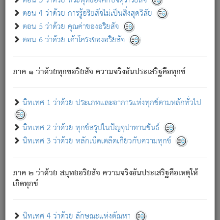
ตอน 3 ว่าด้วย พระพุทธองค์กับจตุราริยสัจ
ภพ.
ตอน 4 ว่าด้วย การรู้อริยสัจไม่เป็นสิ่งสุดวิสัย
สมณะหรือพราหมณ์เหล่าใด กล่าวความหลุดพ้นจากภพว่า
ตอน 5 ว่าด้วย คุณค่าของอริยสัจ
มีได้เพราะภพ เรากล่าวว่า สมณะหรือพราหมณ์ทั้งปวงนั้น
ตอน 6 ว่าด้วย เค้าโครงของอริยสัจ
มิใช่ผู้หลดพ้นจากภพ.
ถึงแม้สมณะหรือพราหมณ์เหล่าใด กล่าวความออกไปได้จาก
ภพ ว่ามีได้เพราะวิภพ
: เรากล่าวว่า สมณะหรือพราหมณ์ทั้ง
[2]
ภาค ๑ ว่าด้วยทุกขอริยสัจ ความจริงอันประเสริฐคือทุกข์
ปวงนั้น ก็ยังสลัดภพออกไปไม่ได้.
ก็ทุกข์นี้มีขึ้น เพราะอาศัยซึ่งอุปธิทั้งปวง.
นิทเทศ 1 ว่าด้วย ประเภทและอาการแห่งทุกข์ตามหลักทั่วไป
เพราะความสิ้นไปแห่งอุปาทานทั้งปวง ความเกิดขึ้นแห่ง
ทุกข์จึงไม่มี.
นิทเทศ 2 ว่าด้วย ทุกข์สรุปในปัญจุปาทานขันธ์
ท่านจงดูโลกนี้เถิด (จะเห็นว่า) สัตว์ทั้งหลายอันอวิชาหนา
นิทเทศ 3 ว่าด้วย หลักเบ็ดเตล็ดเกี่ยวกับความทุกข์
แน่นบังหนาแล้ว; และว่า สัตว์ผู้ยินดีในภพอันเป็นแล้วนั้น ย่อม
ไม่เป็นผู้หลุดพ้นไปจากภพได้. ก็ภพทั้งหลายเหล่าหนึ่งเหล่าใด
อันเป็นไปในที่หรือเวลาทั้งปวง
เพื่อความมีแห่งประโยชน์โดย
[3]
ภาค ๒ ว่าด้วย สมุทยอริยสัจ ความจริงอันประเสริฐคือเหตุให้
ประการทั้งปวง; ภพทั้งหลายทั้งหมดนั้น ไม่เที่ยง เป็นทุกข์ มี
เกิดทุกข์
ความแปรปรวนเป็นธรรมดา.
เมื่อบุคคลเห็นอยู่ซึ่งข้อนั้น ด้วยปัญญาอันชอบตามที่เป็นจริง
อย่างนี้อยู่; เขาย่อมละภวตัณหาได้ และไม่เพลิดเพลินวิภวตัณหา
นิทเทศ 4 ว่าด้วย ลักษณะแห่งตัณหา