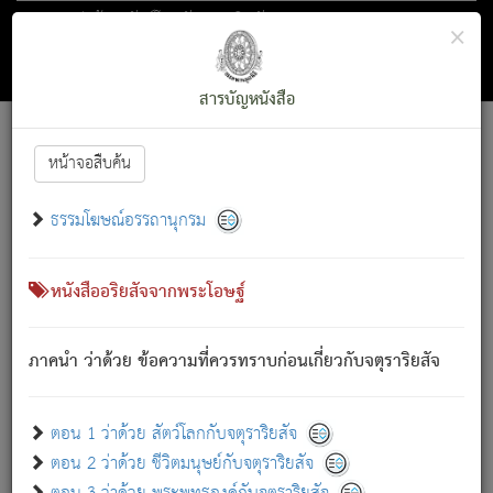
ตอน 1 ว่าด้วย สัตว์โลกกับจตุราริยสัจ
×
ถัดไป
ค้นหา
สารบัญ
สารบัญหนังสือ
[
Font :
15 ]
|
|
หน้าจอสืบค้น
ตรัสรู้แล้ว ทรงรำพึงถึงหมู่สัตว์
|
ธรรมโฆษณ์อรรถานุกรม
สัตว์โลกนี้ เกิดความเดือดร้อนแล้ว มีผัสสะบังหน้า
ย่อม
[1]
กล่าวซึ่งโรค (ความเสียดแทง) นั้นโดยความเป็นตัวเป็นตน
เขาสำคัญสิ่งใด โดยความเป็นประการใด แต่สิ่งนั้นย่อมเป็น
หนังสืออริยสัจจากพระโอษฐ์
(ตามที่เป็นจริง) โดยประการอื่นจากที่เขาสำคัญนั้น
สัตว์โลกติดข้องอยู่ในภพ ถูกภพบังหน้าแล้ว มีภพโดยความ
ภาคนำ ว่าด้วย ข้อความที่ควรทราบก่อนเกี่ยวกับจตุราริยสัจ
เป็นอย่างอื่น (จากที่มันเป็นอยู่จริง) จึงได้เพลิดเพลินยิ่งนักในภพ
นั้น
เขาเพลิดเพลินยิ่งนักในสิ่งใด สิ่งนั้นเป็นภัย (ที่เขาไม่รู้จัก)
:
ตอน 1 ว่าด้วย สัตว์โลกกับจตุราริยสัจ
เขากลัวต่อสิ่งใดสิ่งนั้นเป็นทุกข์
ตอน 2 ว่าด้วย ชีวิตมนุษย์กับจตุราริยสัจ
พรหมจรรย์นี้ อันบุคคลย่อมประพฤติ ก็เพื่อการละขาดซึ่ง