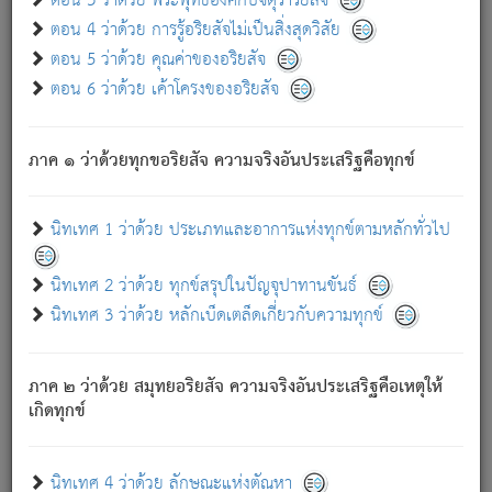
ตอน 3 ว่าด้วย พระพุทธองค์กับจตุราริยสัจ
ภพ.
ตอน 4 ว่าด้วย การรู้อริยสัจไม่เป็นสิ่งสุดวิสัย
สมณะหรือพราหมณ์เหล่าใด กล่าวความหลุดพ้นจากภพว่า
ตอน 5 ว่าด้วย คุณค่าของอริยสัจ
มีได้เพราะภพ เรากล่าวว่า สมณะหรือพราหมณ์ทั้งปวงนั้น
ตอน 6 ว่าด้วย เค้าโครงของอริยสัจ
มิใช่ผู้หลดพ้นจากภพ.
ถึงแม้สมณะหรือพราหมณ์เหล่าใด กล่าวความออกไปได้จาก
ภพ ว่ามีได้เพราะวิภพ
: เรากล่าวว่า สมณะหรือพราหมณ์ทั้ง
[2]
ภาค ๑ ว่าด้วยทุกขอริยสัจ ความจริงอันประเสริฐคือทุกข์
ปวงนั้น ก็ยังสลัดภพออกไปไม่ได้.
ก็ทุกข์นี้มีขึ้น เพราะอาศัยซึ่งอุปธิทั้งปวง.
นิทเทศ 1 ว่าด้วย ประเภทและอาการแห่งทุกข์ตามหลักทั่วไป
เพราะความสิ้นไปแห่งอุปาทานทั้งปวง ความเกิดขึ้นแห่ง
ทุกข์จึงไม่มี.
นิทเทศ 2 ว่าด้วย ทุกข์สรุปในปัญจุปาทานขันธ์
ท่านจงดูโลกนี้เถิด (จะเห็นว่า) สัตว์ทั้งหลายอันอวิชาหนา
นิทเทศ 3 ว่าด้วย หลักเบ็ดเตล็ดเกี่ยวกับความทุกข์
แน่นบังหนาแล้ว; และว่า สัตว์ผู้ยินดีในภพอันเป็นแล้วนั้น ย่อม
ไม่เป็นผู้หลุดพ้นไปจากภพได้. ก็ภพทั้งหลายเหล่าหนึ่งเหล่าใด
อันเป็นไปในที่หรือเวลาทั้งปวง
เพื่อความมีแห่งประโยชน์โดย
[3]
ภาค ๒ ว่าด้วย สมุทยอริยสัจ ความจริงอันประเสริฐคือเหตุให้
ประการทั้งปวง; ภพทั้งหลายทั้งหมดนั้น ไม่เที่ยง เป็นทุกข์ มี
เกิดทุกข์
ความแปรปรวนเป็นธรรมดา.
เมื่อบุคคลเห็นอยู่ซึ่งข้อนั้น ด้วยปัญญาอันชอบตามที่เป็นจริง
อย่างนี้อยู่; เขาย่อมละภวตัณหาได้ และไม่เพลิดเพลินวิภวตัณหา
นิทเทศ 4 ว่าด้วย ลักษณะแห่งตัณหา