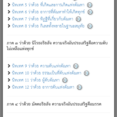
ด้วย.
นิทเทศ 5 ว่าด้วย ที่เกิดและการเกิดแห่งตัณหา
ความดับเพราะความสำรอกไม่เหลือ (แห่งภพทั้งหลาย)
นิทเทศ 6 ว่าด้วย อาการที่ตัณหาทำให้เกิดทุกข์
เพราะความสิ้นไปแห่งตัณหาโดยประการทั้งปวง นั้นคือ
นิทเทศ 7 ว่าด้วย ทิฏฐิที่เกี่ยวกับตัณหา
นิพพาน.
นิทเทศ 8 ว่าด้วย กิเลสทั้งหลายในฐานะสมุทัย
ภพใหม่ย่อมไม่มีแก่ภิกษุนั้น ผู้ดับเย็นสนิทแล้ว เพราะไม่มี
ความยึดมั่น
ภาค ๓ ว่าด้วย นิโรธอริยสัจ ความจริงอันประเสริฐคือความดับ
ภิกษุนั้น เป็นผู้ครอบงำมารได้แล้ว ชนะสงครามแล้ว ก้าวล่วง
ไม่เหลือแห่งทุกข์
ภพทั้งหลายทั้งปวงได้แล้ว เป็นผู้คงที่ (คือไม่เปลี่ยนแปลงอีกต่อ
ไป). ดังนี้แล
- อุ.ขุ.
๒๕/๑๒๑/๘๔
.
นิทเทศ 9 ว่าด้วย ความดับแห่งตัณหา
(ข้อความนี้ เป็นพระพุทธอุทานที่ทรงเปล่งออก ที่โคนต้นโพธิ์
นิทเทศ 10 ว่าด้วย ธรรมเป็นที่ดับแห่งตัณหา
เป็นที่ตรัสรู้ เมื่อตรัสรู้แล้วได้ 7 วัน)
นิทเทศ 11 ว่าด้วย ผู้ดับตัณหา
นิทเทศ 12 ว่าด้วย อาการดับแห่งตัณหา
เชื่อมโยงพระไตรปิฏก :
ภาค ๔ ว่าด้วย มัคคอริยสัจ ความจริงอันประเสริฐคือมรรค