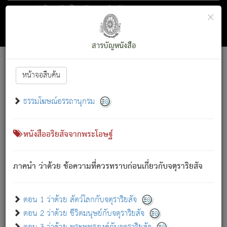
ตอน 1 ว่าด้วย สัตว์โลกกับจตุราริยสัจ
×
ถัดไป
ค้นหา
สารบัญ
สารบัญหนังสือ
[
Font :
15 ]
|
|
หน้าจอสืบค้น
ตรัสรู้แล้ว ทรงรำพึงถึงหมู่สัตว์
|
ธรรมโฆษณ์อรรถานุกรม
สัตว์โลกนี้ เกิดความเดือดร้อนแล้ว มีผัสสะบังหน้า
ย่อม
[1]
กล่าวซึ่งโรค (ความเสียดแทง) นั้นโดยความเป็นตัวเป็นตน
เขาสำคัญสิ่งใด โดยความเป็นประการใด แต่สิ่งนั้นย่อมเป็น
หนังสืออริยสัจจากพระโอษฐ์
(ตามที่เป็นจริง) โดยประการอื่นจากที่เขาสำคัญนั้น
สัตว์โลกติดข้องอยู่ในภพ ถูกภพบังหน้าแล้ว มีภพโดยความ
ภาคนำ ว่าด้วย ข้อความที่ควรทราบก่อนเกี่ยวกับจตุราริยสัจ
เป็นอย่างอื่น (จากที่มันเป็นอยู่จริง) จึงได้เพลิดเพลินยิ่งนักในภพ
นั้น
เขาเพลิดเพลินยิ่งนักในสิ่งใด สิ่งนั้นเป็นภัย (ที่เขาไม่รู้จัก)
:
ตอน 1 ว่าด้วย สัตว์โลกกับจตุราริยสัจ
เขากลัวต่อสิ่งใดสิ่งนั้นเป็นทุกข์
ตอน 2 ว่าด้วย ชีวิตมนุษย์กับจตุราริยสัจ
พรหมจรรย์นี้ อันบุคคลย่อมประพฤติ ก็เพื่อการละขาดซึ่ง