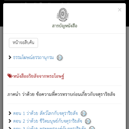
ตอน 1 ว่าด้วย สัตว์โลกกับจตุราริยสัจ
×
ถัดไป
ค้นหา
สารบัญ
สารบัญหนังสือ
[
Font :
15 ]
|
|
หน้าจอสืบค้น
ตรัสรู้แล้ว ทรงรำพึงถึงหมู่สัตว์
|
ธรรมโฆษณ์อรรถานุกรม
สัตว์โลกนี้ เกิดความเดือดร้อนแล้ว มีผัสสะบังหน้า
ย่อม
[1]
กล่าวซึ่งโรค (ความเสียดแทง) นั้นโดยความเป็นตัวเป็นตน
เขาสำคัญสิ่งใด โดยความเป็นประการใด แต่สิ่งนั้นย่อมเป็น
หนังสืออริยสัจจากพระโอษฐ์
(ตามที่เป็นจริง) โดยประการอื่นจากที่เขาสำคัญนั้น
สัตว์โลกติดข้องอยู่ในภพ ถูกภพบังหน้าแล้ว มีภพโดยความ
ภาคนำ ว่าด้วย ข้อความที่ควรทราบก่อนเกี่ยวกับจตุราริยสัจ
เป็นอย่างอื่น (จากที่มันเป็นอยู่จริง) จึงได้เพลิดเพลินยิ่งนักในภพ
นั้น
เขาเพลิดเพลินยิ่งนักในสิ่งใด สิ่งนั้นเป็นภัย (ที่เขาไม่รู้จัก)
:
ตอน 1 ว่าด้วย สัตว์โลกกับจตุราริยสัจ
เขากลัวต่อสิ่งใดสิ่งนั้นเป็นทุกข์
ตอน 2 ว่าด้วย ชีวิตมนุษย์กับจตุราริยสัจ
พรหมจรรย์นี้ อันบุคคลย่อมประพฤติ ก็เพื่อการละขาดซึ่ง