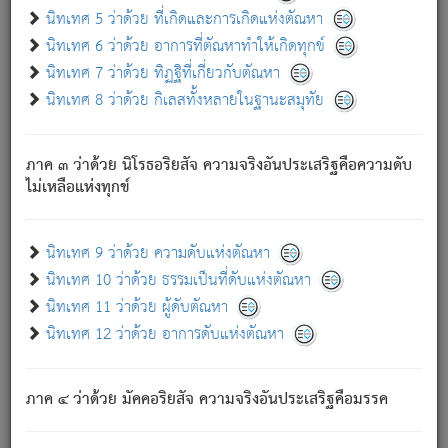
ด้วย.
นิทเทศ 5 ว่าด้วย ที่เกิดและการเกิดแห่งตัณหา
ความดับเพราะความสำรอกไม่เหลือ (แห่งภพทั้งหลาย)
นิทเทศ 6 ว่าด้วย อาการที่ตัณหาทำให้เกิดทุกข์
เพราะความสิ้นไปแห่งตัณหาโดยประการทั้งปวง นั้นคือ
นิทเทศ 7 ว่าด้วย ทิฏฐิที่เกี่ยวกับตัณหา
นิพพาน.
นิทเทศ 8 ว่าด้วย กิเลสทั้งหลายในฐานะสมุทัย
ภพใหม่ย่อมไม่มีแก่ภิกษุนั้น ผู้ดับเย็นสนิทแล้ว เพราะไม่มี
ความยึดมั่น
ภาค ๓ ว่าด้วย นิโรธอริยสัจ ความจริงอันประเสริฐคือความดับ
ภิกษุนั้น เป็นผู้ครอบงำมารได้แล้ว ชนะสงครามแล้ว ก้าวล่วง
ไม่เหลือแห่งทุกข์
ภพทั้งหลายทั้งปวงได้แล้ว เป็นผู้คงที่ (คือไม่เปลี่ยนแปลงอีกต่อ
ไป). ดังนี้แล
- อุ.ขุ.
๒๕/๑๒๑/๘๔
.
นิทเทศ 9 ว่าด้วย ความดับแห่งตัณหา
(ข้อความนี้ เป็นพระพุทธอุทานที่ทรงเปล่งออก ที่โคนต้นโพธิ์
นิทเทศ 10 ว่าด้วย ธรรมเป็นที่ดับแห่งตัณหา
เป็นที่ตรัสรู้ เมื่อตรัสรู้แล้วได้ 7 วัน)
นิทเทศ 11 ว่าด้วย ผู้ดับตัณหา
นิทเทศ 12 ว่าด้วย อาการดับแห่งตัณหา
เชื่อมโยงพระไตรปิฏก :
ภาค ๔ ว่าด้วย มัคคอริยสัจ ความจริงอันประเสริฐคือมรรค