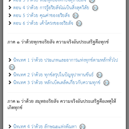
ตอน 3 ว่าด้วย พระพุทธองค์กับจตุราริยสัจ
ภพ.
ตอน 4 ว่าด้วย การรู้อริยสัจไม่เป็นสิ่งสุดวิสัย
สมณะหรือพราหมณ์เหล่าใด กล่าวความหลุดพ้นจากภพว่า
ตอน 5 ว่าด้วย คุณค่าของอริยสัจ
มีได้เพราะภพ เรากล่าวว่า สมณะหรือพราหมณ์ทั้งปวงนั้น
ตอน 6 ว่าด้วย เค้าโครงของอริยสัจ
มิใช่ผู้หลดพ้นจากภพ.
ถึงแม้สมณะหรือพราหมณ์เหล่าใด กล่าวความออกไปได้จาก
ภพ ว่ามีได้เพราะวิภพ
: เรากล่าวว่า สมณะหรือพราหมณ์ทั้ง
[2]
ภาค ๑ ว่าด้วยทุกขอริยสัจ ความจริงอันประเสริฐคือทุกข์
ปวงนั้น ก็ยังสลัดภพออกไปไม่ได้.
ก็ทุกข์นี้มีขึ้น เพราะอาศัยซึ่งอุปธิทั้งปวง.
นิทเทศ 1 ว่าด้วย ประเภทและอาการแห่งทุกข์ตามหลักทั่วไป
เพราะความสิ้นไปแห่งอุปาทานทั้งปวง ความเกิดขึ้นแห่ง
ทุกข์จึงไม่มี.
นิทเทศ 2 ว่าด้วย ทุกข์สรุปในปัญจุปาทานขันธ์
ท่านจงดูโลกนี้เถิด (จะเห็นว่า) สัตว์ทั้งหลายอันอวิชาหนา
นิทเทศ 3 ว่าด้วย หลักเบ็ดเตล็ดเกี่ยวกับความทุกข์
แน่นบังหนาแล้ว; และว่า สัตว์ผู้ยินดีในภพอันเป็นแล้วนั้น ย่อม
ไม่เป็นผู้หลุดพ้นไปจากภพได้. ก็ภพทั้งหลายเหล่าหนึ่งเหล่าใด
อันเป็นไปในที่หรือเวลาทั้งปวง
เพื่อความมีแห่งประโยชน์โดย
[3]
ภาค ๒ ว่าด้วย สมุทยอริยสัจ ความจริงอันประเสริฐคือเหตุให้
ประการทั้งปวง; ภพทั้งหลายทั้งหมดนั้น ไม่เที่ยง เป็นทุกข์ มี
เกิดทุกข์
ความแปรปรวนเป็นธรรมดา.
เมื่อบุคคลเห็นอยู่ซึ่งข้อนั้น ด้วยปัญญาอันชอบตามที่เป็นจริง
อย่างนี้อยู่; เขาย่อมละภวตัณหาได้ และไม่เพลิดเพลินวิภวตัณหา
นิทเทศ 4 ว่าด้วย ลักษณะแห่งตัณหา