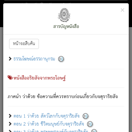
ตอน 1 ว่าด้วย สัตว์โลกกับจตุราริยสัจ
×
ถัดไป
ค้นหา
สารบัญ
สารบัญหนังสือ
[
Font :
15 ]
|
|
หน้าจอสืบค้น
ตรัสรู้แล้ว ทรงรำพึงถึงหมู่สัตว์
|
ธรรมโฆษณ์อรรถานุกรม
สัตว์โลกนี้ เกิดความเดือดร้อนแล้ว มีผัสสะบังหน้า
ย่อม
[1]
กล่าวซึ่งโรค (ความเสียดแทง) นั้นโดยความเป็นตัวเป็นตน
เขาสำคัญสิ่งใด โดยความเป็นประการใด แต่สิ่งนั้นย่อมเป็น
หนังสืออริยสัจจากพระโอษฐ์
(ตามที่เป็นจริง) โดยประการอื่นจากที่เขาสำคัญนั้น
สัตว์โลกติดข้องอยู่ในภพ ถูกภพบังหน้าแล้ว มีภพโดยความ
ภาคนำ ว่าด้วย ข้อความที่ควรทราบก่อนเกี่ยวกับจตุราริยสัจ
เป็นอย่างอื่น (จากที่มันเป็นอยู่จริง) จึงได้เพลิดเพลินยิ่งนักในภพ
นั้น
เขาเพลิดเพลินยิ่งนักในสิ่งใด สิ่งนั้นเป็นภัย (ที่เขาไม่รู้จัก)
:
ตอน 1 ว่าด้วย สัตว์โลกกับจตุราริยสัจ
เขากลัวต่อสิ่งใดสิ่งนั้นเป็นทุกข์
ตอน 2 ว่าด้วย ชีวิตมนุษย์กับจตุราริยสัจ
พรหมจรรย์นี้ อันบุคคลย่อมประพฤติ ก็เพื่อการละขาดซึ่ง