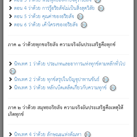
ตอน 3 ว่าด้วย พระพุทธองค์กับจตุราริยสัจ
ภพ.
ตอน 4 ว่าด้วย การรู้อริยสัจไม่เป็นสิ่งสุดวิสัย
สมณะหรือพราหมณ์เหล่าใด กล่าวความหลุดพ้นจากภพว่า
ตอน 5 ว่าด้วย คุณค่าของอริยสัจ
มีได้เพราะภพ เรากล่าวว่า สมณะหรือพราหมณ์ทั้งปวงนั้น
ตอน 6 ว่าด้วย เค้าโครงของอริยสัจ
มิใช่ผู้หลดพ้นจากภพ.
ถึงแม้สมณะหรือพราหมณ์เหล่าใด กล่าวความออกไปได้จาก
ภพ ว่ามีได้เพราะวิภพ
: เรากล่าวว่า สมณะหรือพราหมณ์ทั้ง
[2]
ภาค ๑ ว่าด้วยทุกขอริยสัจ ความจริงอันประเสริฐคือทุกข์
ปวงนั้น ก็ยังสลัดภพออกไปไม่ได้.
ก็ทุกข์นี้มีขึ้น เพราะอาศัยซึ่งอุปธิทั้งปวง.
นิทเทศ 1 ว่าด้วย ประเภทและอาการแห่งทุกข์ตามหลักทั่วไป
เพราะความสิ้นไปแห่งอุปาทานทั้งปวง ความเกิดขึ้นแห่ง
ทุกข์จึงไม่มี.
นิทเทศ 2 ว่าด้วย ทุกข์สรุปในปัญจุปาทานขันธ์
ท่านจงดูโลกนี้เถิด (จะเห็นว่า) สัตว์ทั้งหลายอันอวิชาหนา
นิทเทศ 3 ว่าด้วย หลักเบ็ดเตล็ดเกี่ยวกับความทุกข์
แน่นบังหนาแล้ว; และว่า สัตว์ผู้ยินดีในภพอันเป็นแล้วนั้น ย่อม
ไม่เป็นผู้หลุดพ้นไปจากภพได้. ก็ภพทั้งหลายเหล่าหนึ่งเหล่าใด
อันเป็นไปในที่หรือเวลาทั้งปวง
เพื่อความมีแห่งประโยชน์โดย
[3]
ภาค ๒ ว่าด้วย สมุทยอริยสัจ ความจริงอันประเสริฐคือเหตุให้
ประการทั้งปวง; ภพทั้งหลายทั้งหมดนั้น ไม่เที่ยง เป็นทุกข์ มี
เกิดทุกข์
ความแปรปรวนเป็นธรรมดา.
เมื่อบุคคลเห็นอยู่ซึ่งข้อนั้น ด้วยปัญญาอันชอบตามที่เป็นจริง
อย่างนี้อยู่; เขาย่อมละภวตัณหาได้ และไม่เพลิดเพลินวิภวตัณหา
นิทเทศ 4 ว่าด้วย ลักษณะแห่งตัณหา