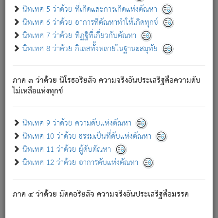
ด้วย.
นิทเทศ 5 ว่าด้วย ที่เกิดและการเกิดแห่งตัณหา
ความดับเพราะความสำรอกไม่เหลือ (แห่งภพทั้งหลาย)
นิทเทศ 6 ว่าด้วย อาการที่ตัณหาทำให้เกิดทุกข์
เพราะความสิ้นไปแห่งตัณหาโดยประการทั้งปวง นั้นคือ
นิทเทศ 7 ว่าด้วย ทิฏฐิที่เกี่ยวกับตัณหา
นิพพาน.
นิทเทศ 8 ว่าด้วย กิเลสทั้งหลายในฐานะสมุทัย
ภพใหม่ย่อมไม่มีแก่ภิกษุนั้น ผู้ดับเย็นสนิทแล้ว เพราะไม่มี
ความยึดมั่น
ภาค ๓ ว่าด้วย นิโรธอริยสัจ ความจริงอันประเสริฐคือความดับ
ภิกษุนั้น เป็นผู้ครอบงำมารได้แล้ว ชนะสงครามแล้ว ก้าวล่วง
ไม่เหลือแห่งทุกข์
ภพทั้งหลายทั้งปวงได้แล้ว เป็นผู้คงที่ (คือไม่เปลี่ยนแปลงอีกต่อ
ไป). ดังนี้แล
- อุ.ขุ.
๒๕/๑๒๑/๘๔
.
นิทเทศ 9 ว่าด้วย ความดับแห่งตัณหา
(ข้อความนี้ เป็นพระพุทธอุทานที่ทรงเปล่งออก ที่โคนต้นโพธิ์
นิทเทศ 10 ว่าด้วย ธรรมเป็นที่ดับแห่งตัณหา
เป็นที่ตรัสรู้ เมื่อตรัสรู้แล้วได้ 7 วัน)
นิทเทศ 11 ว่าด้วย ผู้ดับตัณหา
นิทเทศ 12 ว่าด้วย อาการดับแห่งตัณหา
เชื่อมโยงพระไตรปิฏก :
ภาค ๔ ว่าด้วย มัคคอริยสัจ ความจริงอันประเสริฐคือมรรค