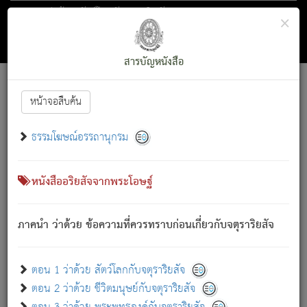
ตอน 1 ว่าด้วย สัตว์โลกกับจตุราริยสัจ
×
ถัดไป
ค้นหา
สารบัญ
สารบัญหนังสือ
[
Font :
15 ]
|
|
หน้าจอสืบค้น
ตรัสรู้แล้ว ทรงรำพึงถึงหมู่สัตว์
|
ธรรมโฆษณ์อรรถานุกรม
สัตว์โลกนี้ เกิดความเดือดร้อนแล้ว มีผัสสะบังหน้า
ย่อม
[1]
กล่าวซึ่งโรค (ความเสียดแทง) นั้นโดยความเป็นตัวเป็นตน
เขาสำคัญสิ่งใด โดยความเป็นประการใด แต่สิ่งนั้นย่อมเป็น
หนังสืออริยสัจจากพระโอษฐ์
(ตามที่เป็นจริง) โดยประการอื่นจากที่เขาสำคัญนั้น
สัตว์โลกติดข้องอยู่ในภพ ถูกภพบังหน้าแล้ว มีภพโดยความ
ภาคนำ ว่าด้วย ข้อความที่ควรทราบก่อนเกี่ยวกับจตุราริยสัจ
เป็นอย่างอื่น (จากที่มันเป็นอยู่จริง) จึงได้เพลิดเพลินยิ่งนักในภพ
นั้น
เขาเพลิดเพลินยิ่งนักในสิ่งใด สิ่งนั้นเป็นภัย (ที่เขาไม่รู้จัก)
:
ตอน 1 ว่าด้วย สัตว์โลกกับจตุราริยสัจ
เขากลัวต่อสิ่งใดสิ่งนั้นเป็นทุกข์
ตอน 2 ว่าด้วย ชีวิตมนุษย์กับจตุราริยสัจ
พรหมจรรย์นี้ อันบุคคลย่อมประพฤติ ก็เพื่อการละขาดซึ่ง