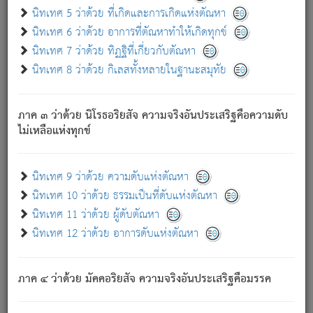
ด้วย.
นิทเทศ 5 ว่าด้วย ที่เกิดและการเกิดแห่งตัณหา
ความดับเพราะความสำรอกไม่เหลือ (แห่งภพทั้งหลาย)
นิทเทศ 6 ว่าด้วย อาการที่ตัณหาทำให้เกิดทุกข์
เพราะความสิ้นไปแห่งตัณหาโดยประการทั้งปวง นั้นคือ
นิทเทศ 7 ว่าด้วย ทิฏฐิที่เกี่ยวกับตัณหา
นิพพาน.
นิทเทศ 8 ว่าด้วย กิเลสทั้งหลายในฐานะสมุทัย
ภพใหม่ย่อมไม่มีแก่ภิกษุนั้น ผู้ดับเย็นสนิทแล้ว เพราะไม่มี
ความยึดมั่น
ภาค ๓ ว่าด้วย นิโรธอริยสัจ ความจริงอันประเสริฐคือความดับ
ภิกษุนั้น เป็นผู้ครอบงำมารได้แล้ว ชนะสงครามแล้ว ก้าวล่วง
ไม่เหลือแห่งทุกข์
ภพทั้งหลายทั้งปวงได้แล้ว เป็นผู้คงที่ (คือไม่เปลี่ยนแปลงอีกต่อ
ไป). ดังนี้แล
- อุ.ขุ.
๒๕/๑๒๑/๘๔
.
นิทเทศ 9 ว่าด้วย ความดับแห่งตัณหา
(ข้อความนี้ เป็นพระพุทธอุทานที่ทรงเปล่งออก ที่โคนต้นโพธิ์
นิทเทศ 10 ว่าด้วย ธรรมเป็นที่ดับแห่งตัณหา
เป็นที่ตรัสรู้ เมื่อตรัสรู้แล้วได้ 7 วัน)
นิทเทศ 11 ว่าด้วย ผู้ดับตัณหา
นิทเทศ 12 ว่าด้วย อาการดับแห่งตัณหา
เชื่อมโยงพระไตรปิฏก :
ภาค ๔ ว่าด้วย มัคคอริยสัจ ความจริงอันประเสริฐคือมรรค