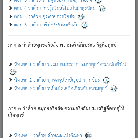
ตอน 3 ว่าด้วย พระพุทธองค์กับจตุราริยสัจ
ภพ.
ตอน 4 ว่าด้วย การรู้อริยสัจไม่เป็นสิ่งสุดวิสัย
สมณะหรือพราหมณ์เหล่าใด กล่าวความหลุดพ้นจากภพว่า
ตอน 5 ว่าด้วย คุณค่าของอริยสัจ
มีได้เพราะภพ เรากล่าวว่า สมณะหรือพราหมณ์ทั้งปวงนั้น
ตอน 6 ว่าด้วย เค้าโครงของอริยสัจ
มิใช่ผู้หลดพ้นจากภพ.
ถึงแม้สมณะหรือพราหมณ์เหล่าใด กล่าวความออกไปได้จาก
ภพ ว่ามีได้เพราะวิภพ
: เรากล่าวว่า สมณะหรือพราหมณ์ทั้ง
[2]
ภาค ๑ ว่าด้วยทุกขอริยสัจ ความจริงอันประเสริฐคือทุกข์
ปวงนั้น ก็ยังสลัดภพออกไปไม่ได้.
ก็ทุกข์นี้มีขึ้น เพราะอาศัยซึ่งอุปธิทั้งปวง.
นิทเทศ 1 ว่าด้วย ประเภทและอาการแห่งทุกข์ตามหลักทั่วไป
เพราะความสิ้นไปแห่งอุปาทานทั้งปวง ความเกิดขึ้นแห่ง
ทุกข์จึงไม่มี.
นิทเทศ 2 ว่าด้วย ทุกข์สรุปในปัญจุปาทานขันธ์
ท่านจงดูโลกนี้เถิด (จะเห็นว่า) สัตว์ทั้งหลายอันอวิชาหนา
นิทเทศ 3 ว่าด้วย หลักเบ็ดเตล็ดเกี่ยวกับความทุกข์
แน่นบังหนาแล้ว; และว่า สัตว์ผู้ยินดีในภพอันเป็นแล้วนั้น ย่อม
ไม่เป็นผู้หลุดพ้นไปจากภพได้. ก็ภพทั้งหลายเหล่าหนึ่งเหล่าใด
อันเป็นไปในที่หรือเวลาทั้งปวง
เพื่อความมีแห่งประโยชน์โดย
[3]
ภาค ๒ ว่าด้วย สมุทยอริยสัจ ความจริงอันประเสริฐคือเหตุให้
ประการทั้งปวง; ภพทั้งหลายทั้งหมดนั้น ไม่เที่ยง เป็นทุกข์ มี
เกิดทุกข์
ความแปรปรวนเป็นธรรมดา.
เมื่อบุคคลเห็นอยู่ซึ่งข้อนั้น ด้วยปัญญาอันชอบตามที่เป็นจริง
อย่างนี้อยู่; เขาย่อมละภวตัณหาได้ และไม่เพลิดเพลินวิภวตัณหา
นิทเทศ 4 ว่าด้วย ลักษณะแห่งตัณหา