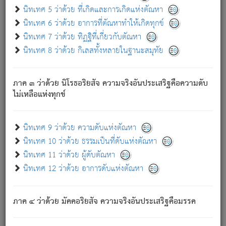
ด้วย.
นิทเทศ 5 ว่าด้วย ที่เกิดและการเกิดแห่งตัณหา
ความดับเพราะความสำรอกไม่เหลือ (แห่งภพทั้งหลาย)
นิทเทศ 6 ว่าด้วย อาการที่ตัณหาทำให้เกิดทุกข์
เพราะความสิ้นไปแห่งตัณหาโดยประการทั้งปวง นั้นคือ
นิทเทศ 7 ว่าด้วย ทิฏฐิที่เกี่ยวกับตัณหา
นิพพาน.
นิทเทศ 8 ว่าด้วย กิเลสทั้งหลายในฐานะสมุทัย
ภพใหม่ย่อมไม่มีแก่ภิกษุนั้น ผู้ดับเย็นสนิทแล้ว เพราะไม่มี
ความยึดมั่น
ภาค ๓ ว่าด้วย นิโรธอริยสัจ ความจริงอันประเสริฐคือความดับ
ภิกษุนั้น เป็นผู้ครอบงำมารได้แล้ว ชนะสงครามแล้ว ก้าวล่วง
ไม่เหลือแห่งทุกข์
ภพทั้งหลายทั้งปวงได้แล้ว เป็นผู้คงที่ (คือไม่เปลี่ยนแปลงอีกต่อ
ไป). ดังนี้แล
- อุ.ขุ.
๒๕/๑๒๑/๘๔
.
นิทเทศ 9 ว่าด้วย ความดับแห่งตัณหา
(ข้อความนี้ เป็นพระพุทธอุทานที่ทรงเปล่งออก ที่โคนต้นโพธิ์
นิทเทศ 10 ว่าด้วย ธรรมเป็นที่ดับแห่งตัณหา
เป็นที่ตรัสรู้ เมื่อตรัสรู้แล้วได้ 7 วัน)
นิทเทศ 11 ว่าด้วย ผู้ดับตัณหา
นิทเทศ 12 ว่าด้วย อาการดับแห่งตัณหา
เชื่อมโยงพระไตรปิฏก :
ภาค ๔ ว่าด้วย มัคคอริยสัจ ความจริงอันประเสริฐคือมรรค