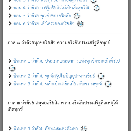
ตอน 3 ว่าด้วย พระพุทธองค์กับจตุราริยสัจ
ภพ.
ตอน 4 ว่าด้วย การรู้อริยสัจไม่เป็นสิ่งสุดวิสัย
สมณะหรือพราหมณ์เหล่าใด กล่าวความหลุดพ้นจากภพว่า
ตอน 5 ว่าด้วย คุณค่าของอริยสัจ
มีได้เพราะภพ เรากล่าวว่า สมณะหรือพราหมณ์ทั้งปวงนั้น
ตอน 6 ว่าด้วย เค้าโครงของอริยสัจ
มิใช่ผู้หลดพ้นจากภพ.
ถึงแม้สมณะหรือพราหมณ์เหล่าใด กล่าวความออกไปได้จาก
ภพ ว่ามีได้เพราะวิภพ
: เรากล่าวว่า สมณะหรือพราหมณ์ทั้ง
[2]
ภาค ๑ ว่าด้วยทุกขอริยสัจ ความจริงอันประเสริฐคือทุกข์
ปวงนั้น ก็ยังสลัดภพออกไปไม่ได้.
ก็ทุกข์นี้มีขึ้น เพราะอาศัยซึ่งอุปธิทั้งปวง.
นิทเทศ 1 ว่าด้วย ประเภทและอาการแห่งทุกข์ตามหลักทั่วไป
เพราะความสิ้นไปแห่งอุปาทานทั้งปวง ความเกิดขึ้นแห่ง
ทุกข์จึงไม่มี.
นิทเทศ 2 ว่าด้วย ทุกข์สรุปในปัญจุปาทานขันธ์
ท่านจงดูโลกนี้เถิด (จะเห็นว่า) สัตว์ทั้งหลายอันอวิชาหนา
นิทเทศ 3 ว่าด้วย หลักเบ็ดเตล็ดเกี่ยวกับความทุกข์
แน่นบังหนาแล้ว; และว่า สัตว์ผู้ยินดีในภพอันเป็นแล้วนั้น ย่อม
ไม่เป็นผู้หลุดพ้นไปจากภพได้. ก็ภพทั้งหลายเหล่าหนึ่งเหล่าใด
อันเป็นไปในที่หรือเวลาทั้งปวง
เพื่อความมีแห่งประโยชน์โดย
[3]
ภาค ๒ ว่าด้วย สมุทยอริยสัจ ความจริงอันประเสริฐคือเหตุให้
ประการทั้งปวง; ภพทั้งหลายทั้งหมดนั้น ไม่เที่ยง เป็นทุกข์ มี
เกิดทุกข์
ความแปรปรวนเป็นธรรมดา.
เมื่อบุคคลเห็นอยู่ซึ่งข้อนั้น ด้วยปัญญาอันชอบตามที่เป็นจริง
อย่างนี้อยู่; เขาย่อมละภวตัณหาได้ และไม่เพลิดเพลินวิภวตัณหา
นิทเทศ 4 ว่าด้วย ลักษณะแห่งตัณหา