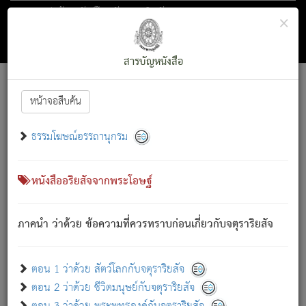
ตอน 1 ว่าด้วย สัตว์โลกกับจตุราริยสัจ
×
ถัดไป
ค้นหา
สารบัญ
สารบัญหนังสือ
[
Font :
15 ]
|
|
หน้าจอสืบค้น
ตรัสรู้แล้ว ทรงรำพึงถึงหมู่สัตว์
|
ธรรมโฆษณ์อรรถานุกรม
สัตว์โลกนี้ เกิดความเดือดร้อนแล้ว มีผัสสะบังหน้า
ย่อม
[1]
กล่าวซึ่งโรค (ความเสียดแทง) นั้นโดยความเป็นตัวเป็นตน
เขาสำคัญสิ่งใด โดยความเป็นประการใด แต่สิ่งนั้นย่อมเป็น
หนังสืออริยสัจจากพระโอษฐ์
(ตามที่เป็นจริง) โดยประการอื่นจากที่เขาสำคัญนั้น
สัตว์โลกติดข้องอยู่ในภพ ถูกภพบังหน้าแล้ว มีภพโดยความ
ภาคนำ ว่าด้วย ข้อความที่ควรทราบก่อนเกี่ยวกับจตุราริยสัจ
เป็นอย่างอื่น (จากที่มันเป็นอยู่จริง) จึงได้เพลิดเพลินยิ่งนักในภพ
นั้น
เขาเพลิดเพลินยิ่งนักในสิ่งใด สิ่งนั้นเป็นภัย (ที่เขาไม่รู้จัก)
:
ตอน 1 ว่าด้วย สัตว์โลกกับจตุราริยสัจ
เขากลัวต่อสิ่งใดสิ่งนั้นเป็นทุกข์
ตอน 2 ว่าด้วย ชีวิตมนุษย์กับจตุราริยสัจ
พรหมจรรย์นี้ อันบุคคลย่อมประพฤติ ก็เพื่อการละขาดซึ่ง