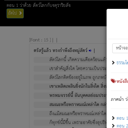
ตอน 1 ว่าด้วย สัตว์โลกกับจตุราริยสัจ
ถัดไป
[
Font :
15 ]
|
|
หน้าจอ
ตรัสรู้แล้ว ทรงรำพึงถึงหมู่สัตว์
|
สัตว์โลกนี้ เกิดความเดือดร้อนแล้ว มีผัสสะบั
ธรรมโ
เขาสำคัญสิ่งใด โดยความเป็นประการใด แต่สิ่งน
สัตว์โลกติดข้องอยู่ในภพ ถูกภพบังหน้าแล้ว มีภ
หนังส
เขาเพลิดเพลินยิ่งนักในสิ่งใด สิ่งนั้นเป็นภัย (ที
พรหมจรรย์นี้ อันบุคคลย่อมประพฤติ ก็เพื่อ
ภาคนำ ว่
สมณะหรือพราหมณ์เหล่าใด กล่าวความหลุดพ
ถึงแม้สมณะหรือพราหมณ์เหล่าใด กล่าวความอ
ตอน 1 
ก็ทุกข์นี้มีขึ้น เพราะอาศัยซึ่งอุปธิทั้งปวง.
ตอน 2 