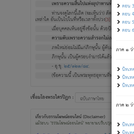
เพราะความสิ้นไปแห่งอุปาทานทั้งปวง ความเกิ
ตอน 3 
ท่านจงดูโลกนี้เถิด (จะเห็นว่า) สัตว์ทั้งหลาย
ตอน 4 
เหล่าใด อันเป็นไปในที่หรือเวลาทั้งปวง
เพื่อความมีแ
[3]
ตอน 5 
เมื่อบุคคลเห็นอยู่ซึ่งข้อนั้น ด้วยปัญญาอันช
ตอน 6 
ความดับเพราะความสำรอกไม่เหลือ (แห่งภพท
ภพใหม่ย่อมไม่มีแก่ภิกษุนั้น ผู้ดับเย็นสนิทแล้
ภาค ๑ ว่
ภิกษุนั้น เป็นผู้ครอบงำมารได้แล้ว ชนะสงครามแ
- อุ.ขุ.
๒๕/๑๒๑/๘๔
.
นิทเท
(ข้อความนี้ เป็นพระพุทธอุทานที่ทรงเปล่งออก ที่โ
นิทเทศ
นิทเทศ
เชื่อมโยงพระไตรปิฏก :
ภาค ๒ ว่า
เกี่ยวกับธรรมโฆษณ์ออนไลน์ (Disclaimer)
แม้ระบบ "ธรรมโฆษณ์ออนไลน์" พยายามปรับปรุงข้อมูลให้ถูกต้องมา
นิทเท
นิทเทศ