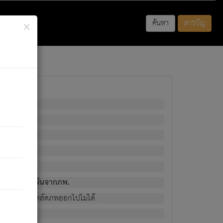
×
ค้นหา
สารบัญ
พนั้น
มิใช่ผู้หลดพ้นจากภพ.
วงนั้น ก็ยังสลัดภพออกไปไม่ได้.