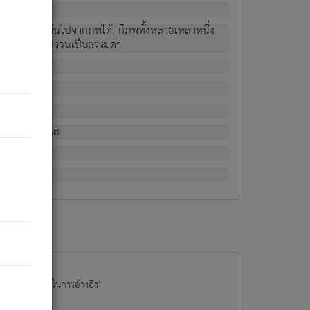
ม่เป็นผู้หลุดพ้นไปจากภพได้. ก็ภพทั้งหลายเหล่าหนึ่ง
กข์ มีความแปรปรวนเป็นธรรมดา.
ณหาด้วย.
น.
อไป). ดังนี้แล
นนำข้อมูลไปใช้ในการอ้างอิง"