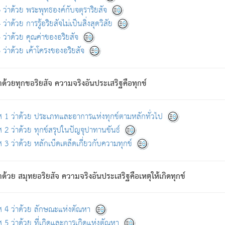
ดขึ้นแห่งทุกข์จึงไม่มี.
ว่าด้วย พระพุทธองค์กับจตุราริยสัจ
อันอวิชาหนาแน่นบังหนาแล้ว; และว่า สัตว์ผู้ยินดีในภพอันเป็นแล้วนั้น ย่อมไ
ว่าด้วย การรู้อริยสัจไม่เป็นสิ่งสุดวิสัย
ห่งประโยชน์โดยประการทั้งปวง; ภพทั้งหลายทั้งหมดนั้น ไม่เที่ยง เป็นทุ
ว่าด้วย คุณค่าของอริยสัจ
อบตามที่เป็นจริงอย่างนี้อยู่; เขาย่อมละภวตัณหาได้ และไม่เพลิดเพลินวิภวตั
ว่าด้วย เค้าโครงของอริยสัจ
ั้งหลาย) เพราะความสิ้นไปแห่งตัณหาโดยประการทั้งปวง นั้นคือนิพพา
ว เพราะไม่มีความยึดมั่น
าด้วยทุกขอริยสัจ ความจริงอันประเสริฐคือทุกข์
ล้ว ก้าวล่วงภพทั้งหลายทั้งปวงได้แล้ว เป็นผู้คงที่ (คือไม่เปลี่ยนแปลงอีกต่
ศ 1 ว่าด้วย ประเภทและอาการแห่งทุกข์ตามหลักทั่วไป
คนต้นโพธิ์เป็นที่ตรัสรู้ เมื่อตรัสรู้แล้วได้ 7 วัน)
 2 ว่าด้วย ทุกข์สรุปในปัญจุปาทานขันธ์
 3 ว่าด้วย หลักเบ็ดเตล็ดเกี่ยวกับความทุกข์
ด้วย สมุทยอริยสัจ ความจริงอันประเสริฐคือเหตุให้เกิดทุกข์
กที่สุด ผู้ศึกษาก็พึงตรวจสอบกับตัวเล่มหนังสือต้นฉบับ ที่มีการพิมพ์ครั้งล่าสุด ก่อ
ศ 4 ว่าด้วย ลักษณะแห่งตัณหา
 5 ว่าด้วย ที่เกิดและการเกิดแห่งตัณหา