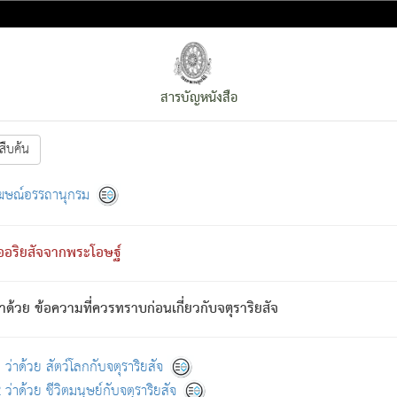
สารบัญหนังสือ
สืบค้น
งหน้า
ย่อมกล่าวซึ่งโรค (ความเสียดแทง) นั้นโดยความเป็นตัวเป็นตน
[1]
ฆษณ์อรรถานุกรม
ั้นย่อมเป็น (ตามที่เป็นจริง) โดยประการอื่นจากที่เขาสำคัญนั้น
พโดยความเป็นอย่างอื่น (จากที่มันเป็นอยู่จริง) จึงได้เพลิดเพลินยิ่งนักในภ
ืออริยสัจจากพระโอษฐ์
่เขาไม่รู้จัก)
: เขากลัวต่อสิ่งใดสิ่งนั้นเป็นทุกข์
การละขาดซึ่งภพ.
าด้วย ข้อความที่ควรทราบก่อนเกี่ยวกับจตุราริยสัจ
้นจากภพว่ามีได้เพราะภพ เรากล่าวว่า สมณะหรือพราหมณ์ทั้งปวงนั้น 
อกไปได้จากภพ ว่ามีได้เพราะวิภพ
: เรากล่าวว่า สมณะหรือพราหมณ์ทั้งป
[2]
ว่าด้วย สัตว์โลกกับจตุราริยสัจ
ว่าด้วย ชีวิตมนุษย์กับจตุราริยสัจ