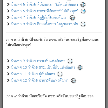
ด้วย.
นิทเทศ 5 ว่าด้วย ที่เกิดและการเกิดแห่งตัณหา
ความดับเพราะความสำรอกไม่เหลือ (แห่งภพทั้งหลาย)
นิทเทศ 6 ว่าด้วย อาการที่ตัณหาทำให้เกิดทุกข์
เพราะความสิ้นไปแห่งตัณหาโดยประการทั้งปวง นั้นคือ
นิทเทศ 7 ว่าด้วย ทิฏฐิที่เกี่ยวกับตัณหา
นิพพาน.
นิทเทศ 8 ว่าด้วย กิเลสทั้งหลายในฐานะสมุทัย
ภพใหม่ย่อมไม่มีแก่ภิกษุนั้น ผู้ดับเย็นสนิทแล้ว เพราะไม่มี
ความยึดมั่น
ภาค ๓ ว่าด้วย นิโรธอริยสัจ ความจริงอันประเสริฐคือความดับ
ภิกษุนั้น เป็นผู้ครอบงำมารได้แล้ว ชนะสงครามแล้ว ก้าวล่วง
ไม่เหลือแห่งทุกข์
ภพทั้งหลายทั้งปวงได้แล้ว เป็นผู้คงที่ (คือไม่เปลี่ยนแปลงอีกต่อ
ไป). ดังนี้แล
- อุ.ขุ.
๒๕/๑๒๑/๘๔
.
นิทเทศ 9 ว่าด้วย ความดับแห่งตัณหา
(ข้อความนี้ เป็นพระพุทธอุทานที่ทรงเปล่งออก ที่โคนต้นโพธิ์
นิทเทศ 10 ว่าด้วย ธรรมเป็นที่ดับแห่งตัณหา
เป็นที่ตรัสรู้ เมื่อตรัสรู้แล้วได้ 7 วัน)
นิทเทศ 11 ว่าด้วย ผู้ดับตัณหา
นิทเทศ 12 ว่าด้วย อาการดับแห่งตัณหา
เชื่อมโยงพระไตรปิฏก :
ภาค ๔ ว่าด้วย มัคคอริยสัจ ความจริงอันประเสริฐคือมรรค