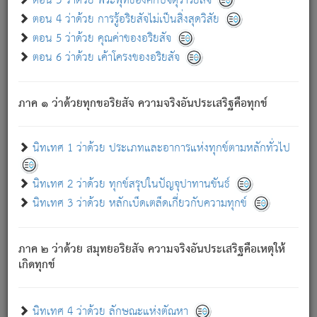
ตอน 3 ว่าด้วย พระพุทธองค์กับจตุราริยสัจ
ภพ.
ตอน 4 ว่าด้วย การรู้อริยสัจไม่เป็นสิ่งสุดวิสัย
สมณะหรือพราหมณ์เหล่าใด กล่าวความหลุดพ้นจากภพว่า
ตอน 5 ว่าด้วย คุณค่าของอริยสัจ
มีได้เพราะภพ เรากล่าวว่า สมณะหรือพราหมณ์ทั้งปวงนั้น
ตอน 6 ว่าด้วย เค้าโครงของอริยสัจ
มิใช่ผู้หลดพ้นจากภพ.
ถึงแม้สมณะหรือพราหมณ์เหล่าใด กล่าวความออกไปได้จาก
ภพ ว่ามีได้เพราะวิภพ
: เรากล่าวว่า สมณะหรือพราหมณ์ทั้ง
[2]
ภาค ๑ ว่าด้วยทุกขอริยสัจ ความจริงอันประเสริฐคือทุกข์
ปวงนั้น ก็ยังสลัดภพออกไปไม่ได้.
ก็ทุกข์นี้มีขึ้น เพราะอาศัยซึ่งอุปธิทั้งปวง.
นิทเทศ 1 ว่าด้วย ประเภทและอาการแห่งทุกข์ตามหลักทั่วไป
เพราะความสิ้นไปแห่งอุปาทานทั้งปวง ความเกิดขึ้นแห่ง
ทุกข์จึงไม่มี.
นิทเทศ 2 ว่าด้วย ทุกข์สรุปในปัญจุปาทานขันธ์
ท่านจงดูโลกนี้เถิด (จะเห็นว่า) สัตว์ทั้งหลายอันอวิชาหนา
นิทเทศ 3 ว่าด้วย หลักเบ็ดเตล็ดเกี่ยวกับความทุกข์
แน่นบังหนาแล้ว; และว่า สัตว์ผู้ยินดีในภพอันเป็นแล้วนั้น ย่อม
ไม่เป็นผู้หลุดพ้นไปจากภพได้. ก็ภพทั้งหลายเหล่าหนึ่งเหล่าใด
อันเป็นไปในที่หรือเวลาทั้งปวง
เพื่อความมีแห่งประโยชน์โดย
[3]
ภาค ๒ ว่าด้วย สมุทยอริยสัจ ความจริงอันประเสริฐคือเหตุให้
ประการทั้งปวง; ภพทั้งหลายทั้งหมดนั้น ไม่เที่ยง เป็นทุกข์ มี
เกิดทุกข์
ความแปรปรวนเป็นธรรมดา.
เมื่อบุคคลเห็นอยู่ซึ่งข้อนั้น ด้วยปัญญาอันชอบตามที่เป็นจริง
อย่างนี้อยู่; เขาย่อมละภวตัณหาได้ และไม่เพลิดเพลินวิภวตัณหา
นิทเทศ 4 ว่าด้วย ลักษณะแห่งตัณหา