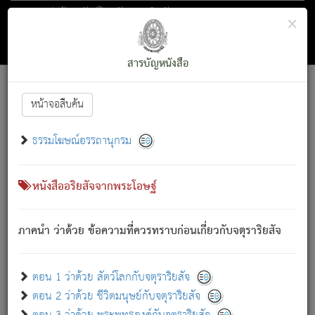
ตอน 1 ว่าด้วย สัตว์โลกกับจตุราริยสัจ
×
ถัดไป
ค้นหา
สารบัญ
สารบัญหนังสือ
[
Font :
15 ]
|
|
หน้าจอสืบค้น
ตรัสรู้แล้ว ทรงรำพึงถึงหมู่สัตว์
|
ธรรมโฆษณ์อรรถานุกรม
สัตว์โลกนี้ เกิดความเดือดร้อนแล้ว มีผัสสะบังหน้า
ย่อม
[1]
กล่าวซึ่งโรค (ความเสียดแทง) นั้นโดยความเป็นตัวเป็นตน
เขาสำคัญสิ่งใด โดยความเป็นประการใด แต่สิ่งนั้นย่อมเป็น
หนังสืออริยสัจจากพระโอษฐ์
(ตามที่เป็นจริง) โดยประการอื่นจากที่เขาสำคัญนั้น
สัตว์โลกติดข้องอยู่ในภพ ถูกภพบังหน้าแล้ว มีภพโดยความ
ภาคนำ ว่าด้วย ข้อความที่ควรทราบก่อนเกี่ยวกับจตุราริยสัจ
เป็นอย่างอื่น (จากที่มันเป็นอยู่จริง) จึงได้เพลิดเพลินยิ่งนักในภพ
นั้น
เขาเพลิดเพลินยิ่งนักในสิ่งใด สิ่งนั้นเป็นภัย (ที่เขาไม่รู้จัก)
:
ตอน 1 ว่าด้วย สัตว์โลกกับจตุราริยสัจ
เขากลัวต่อสิ่งใดสิ่งนั้นเป็นทุกข์
ตอน 2 ว่าด้วย ชีวิตมนุษย์กับจตุราริยสัจ
พรหมจรรย์นี้ อันบุคคลย่อมประพฤติ ก็เพื่อการละขาดซึ่ง