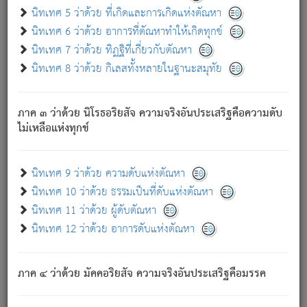
ด้วย.
นิทเทศ 5 ว่าด้วย ที่เกิดและการเกิดแห่งตัณหา
ความดับเพราะความสำรอกไม่เหลือ (แห่งภพทั้งหลาย)
นิทเทศ 6 ว่าด้วย อาการที่ตัณหาทำให้เกิดทุกข์
เพราะความสิ้นไปแห่งตัณหาโดยประการทั้งปวง นั้นคือ
นิทเทศ 7 ว่าด้วย ทิฏฐิที่เกี่ยวกับตัณหา
นิพพาน.
นิทเทศ 8 ว่าด้วย กิเลสทั้งหลายในฐานะสมุทัย
ภพใหม่ย่อมไม่มีแก่ภิกษุนั้น ผู้ดับเย็นสนิทแล้ว เพราะไม่มี
ความยึดมั่น
ภาค ๓ ว่าด้วย นิโรธอริยสัจ ความจริงอันประเสริฐคือความดับ
ภิกษุนั้น เป็นผู้ครอบงำมารได้แล้ว ชนะสงครามแล้ว ก้าวล่วง
ไม่เหลือแห่งทุกข์
ภพทั้งหลายทั้งปวงได้แล้ว เป็นผู้คงที่ (คือไม่เปลี่ยนแปลงอีกต่อ
ไป). ดังนี้แล
- อุ.ขุ.
๒๕/๑๒๑/๘๔
.
นิทเทศ 9 ว่าด้วย ความดับแห่งตัณหา
(ข้อความนี้ เป็นพระพุทธอุทานที่ทรงเปล่งออก ที่โคนต้นโพธิ์
นิทเทศ 10 ว่าด้วย ธรรมเป็นที่ดับแห่งตัณหา
เป็นที่ตรัสรู้ เมื่อตรัสรู้แล้วได้ 7 วัน)
นิทเทศ 11 ว่าด้วย ผู้ดับตัณหา
นิทเทศ 12 ว่าด้วย อาการดับแห่งตัณหา
เชื่อมโยงพระไตรปิฏก :
ภาค ๔ ว่าด้วย มัคคอริยสัจ ความจริงอันประเสริฐคือมรรค