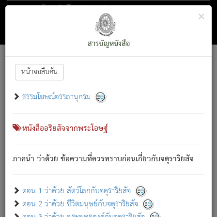
ตอน 1 ว่าด้วย สัตว์โลกกับจตุราริยสัจ
×
ถัดไป
ค้นหา
สารบัญ
สารบัญหนังสือ
[
Font :
15 ]
|
|
หน้าจอสืบค้น
ตรัสรู้แล้ว ทรงรำพึงถึงหมู่สัตว์
|
ธรรมโฆษณ์อรรถานุกรม
สัตว์โลกนี้ เกิดความเดือดร้อนแล้ว มีผัสสะบังหน้า
ย่อม
[1]
กล่าวซึ่งโรค (ความเสียดแทง) นั้นโดยความเป็นตัวเป็นตน
เขาสำคัญสิ่งใด โดยความเป็นประการใด แต่สิ่งนั้นย่อมเป็น
หนังสืออริยสัจจากพระโอษฐ์
(ตามที่เป็นจริง) โดยประการอื่นจากที่เขาสำคัญนั้น
สัตว์โลกติดข้องอยู่ในภพ ถูกภพบังหน้าแล้ว มีภพโดยความ
ภาคนำ ว่าด้วย ข้อความที่ควรทราบก่อนเกี่ยวกับจตุราริยสัจ
เป็นอย่างอื่น (จากที่มันเป็นอยู่จริง) จึงได้เพลิดเพลินยิ่งนักในภพ
นั้น
เขาเพลิดเพลินยิ่งนักในสิ่งใด สิ่งนั้นเป็นภัย (ที่เขาไม่รู้จัก)
:
ตอน 1 ว่าด้วย สัตว์โลกกับจตุราริยสัจ
เขากลัวต่อสิ่งใดสิ่งนั้นเป็นทุกข์
ตอน 2 ว่าด้วย ชีวิตมนุษย์กับจตุราริยสัจ
พรหมจรรย์นี้ อันบุคคลย่อมประพฤติ ก็เพื่อการละขาดซึ่ง