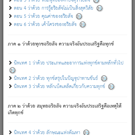
ตอน 3 ว่าด้วย พระพุทธองค์กับจตุราริยสัจ
ภพ.
ตอน 4 ว่าด้วย การรู้อริยสัจไม่เป็นสิ่งสุดวิสัย
สมณะหรือพราหมณ์เหล่าใด กล่าวความหลุดพ้นจากภพว่า
ตอน 5 ว่าด้วย คุณค่าของอริยสัจ
มีได้เพราะภพ เรากล่าวว่า สมณะหรือพราหมณ์ทั้งปวงนั้น
ตอน 6 ว่าด้วย เค้าโครงของอริยสัจ
มิใช่ผู้หลดพ้นจากภพ.
ถึงแม้สมณะหรือพราหมณ์เหล่าใด กล่าวความออกไปได้จาก
ภพ ว่ามีได้เพราะวิภพ
: เรากล่าวว่า สมณะหรือพราหมณ์ทั้ง
[2]
ภาค ๑ ว่าด้วยทุกขอริยสัจ ความจริงอันประเสริฐคือทุกข์
ปวงนั้น ก็ยังสลัดภพออกไปไม่ได้.
ก็ทุกข์นี้มีขึ้น เพราะอาศัยซึ่งอุปธิทั้งปวง.
นิทเทศ 1 ว่าด้วย ประเภทและอาการแห่งทุกข์ตามหลักทั่วไป
เพราะความสิ้นไปแห่งอุปาทานทั้งปวง ความเกิดขึ้นแห่ง
ทุกข์จึงไม่มี.
นิทเทศ 2 ว่าด้วย ทุกข์สรุปในปัญจุปาทานขันธ์
ท่านจงดูโลกนี้เถิด (จะเห็นว่า) สัตว์ทั้งหลายอันอวิชาหนา
นิทเทศ 3 ว่าด้วย หลักเบ็ดเตล็ดเกี่ยวกับความทุกข์
แน่นบังหนาแล้ว; และว่า สัตว์ผู้ยินดีในภพอันเป็นแล้วนั้น ย่อม
ไม่เป็นผู้หลุดพ้นไปจากภพได้. ก็ภพทั้งหลายเหล่าหนึ่งเหล่าใด
อันเป็นไปในที่หรือเวลาทั้งปวง
เพื่อความมีแห่งประโยชน์โดย
[3]
ภาค ๒ ว่าด้วย สมุทยอริยสัจ ความจริงอันประเสริฐคือเหตุให้
ประการทั้งปวง; ภพทั้งหลายทั้งหมดนั้น ไม่เที่ยง เป็นทุกข์ มี
เกิดทุกข์
ความแปรปรวนเป็นธรรมดา.
เมื่อบุคคลเห็นอยู่ซึ่งข้อนั้น ด้วยปัญญาอันชอบตามที่เป็นจริง
อย่างนี้อยู่; เขาย่อมละภวตัณหาได้ และไม่เพลิดเพลินวิภวตัณหา
นิทเทศ 4 ว่าด้วย ลักษณะแห่งตัณหา