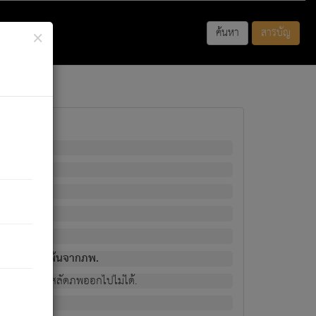
×
ค้นหา
สารบัญ
พนั้น
มิใช่ผู้หลดพ้นจากภพ.
วงนั้น ก็ยังสลัดภพออกไปไม่ได้.