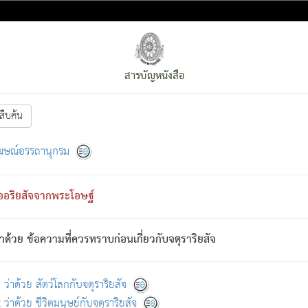
สารบัญหนังสือ
สืบค้น
งหน้า
ย่อมกล่าวซึ่งโรค (ความเสียดแทง) นั้นโดยความเป็นตัวเป็นตน
[1]
ฆษณ์อรรถานุกรม
ั้นย่อมเป็น (ตามที่เป็นจริง) โดยประการอื่นจากที่เขาสำคัญนั้น
พโดยความเป็นอย่างอื่น (จากที่มันเป็นอยู่จริง) จึงได้เพลิดเพลินยิ่งนักในภ
ืออริยสัจจากพระโอษฐ์
่เขาไม่รู้จัก)
: เขากลัวต่อสิ่งใดสิ่งนั้นเป็นทุกข์
การละขาดซึ่งภพ.
าด้วย ข้อความที่ควรทราบก่อนเกี่ยวกับจตุราริยสัจ
้นจากภพว่ามีได้เพราะภพ เรากล่าวว่า สมณะหรือพราหมณ์ทั้งปวงนั้น 
อกไปได้จากภพ ว่ามีได้เพราะวิภพ
: เรากล่าวว่า สมณะหรือพราหมณ์ทั้งป
[2]
ว่าด้วย สัตว์โลกกับจตุราริยสัจ
ว่าด้วย ชีวิตมนุษย์กับจตุราริยสัจ