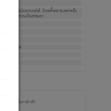
ม่เป็นผู้หลุดพ้นไปจากภพได้. ก็ภพทั้งหลายเหล่าหนึ่ง
กข์ มีความแปรปรวนเป็นธรรมดา.
ณหาด้วย.
น.
อไป). ดังนี้แล
นนำข้อมูลไปใช้ในการอ้างอิง"