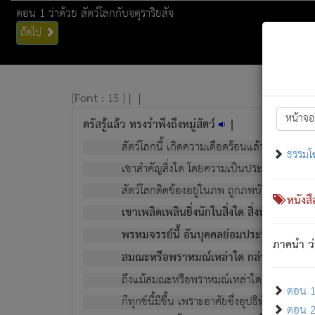
ตอน 1 ว่าด้วย สัตว์โลกกับจตุราริยสัจ
ถัดไป
[
Font :
15 ]
|
|
หน้าจอ
ตรัสรู้แล้ว ทรงรำพึงถึงหมู่สัตว์
|
สัตว์โลกนี้ เกิดความเดือดร้อนแล้ว มีผัสสะบั
ธรรมโ
เขาสำคัญสิ่งใด โดยความเป็นประการใด แต่สิ่งน
สัตว์โลกติดข้องอยู่ในภพ ถูกภพบังหน้าแล้ว มีภ
หนังส
เขาเพลิดเพลินยิ่งนักในสิ่งใด สิ่งนั้นเป็นภัย (ที
พรหมจรรย์นี้ อันบุคคลย่อมประพฤติ ก็เพื่อ
ภาคนำ ว่
สมณะหรือพราหมณ์เหล่าใด กล่าวความหลุดพ
ถึงแม้สมณะหรือพราหมณ์เหล่าใด กล่าวความอ
ตอน 1 
ก็ทุกข์นี้มีขึ้น เพราะอาศัยซึ่งอุปธิทั้งปวง.
ตอน 2 