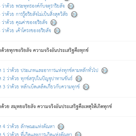
ดขึ้นแห่งทุกข์จึงไม่มี.
ว่าด้วย พระพุทธองค์กับจตุราริยสัจ
อันอวิชาหนาแน่นบังหนาแล้ว; และว่า สัตว์ผู้ยินดีในภพอันเป็นแล้วนั้น ย่อมไ
ว่าด้วย การรู้อริยสัจไม่เป็นสิ่งสุดวิสัย
ห่งประโยชน์โดยประการทั้งปวง; ภพทั้งหลายทั้งหมดนั้น ไม่เที่ยง เป็นทุ
ว่าด้วย คุณค่าของอริยสัจ
อบตามที่เป็นจริงอย่างนี้อยู่; เขาย่อมละภวตัณหาได้ และไม่เพลิดเพลินวิภวตั
ว่าด้วย เค้าโครงของอริยสัจ
ั้งหลาย) เพราะความสิ้นไปแห่งตัณหาโดยประการทั้งปวง นั้นคือนิพพา
ว เพราะไม่มีความยึดมั่น
าด้วยทุกขอริยสัจ ความจริงอันประเสริฐคือทุกข์
ล้ว ก้าวล่วงภพทั้งหลายทั้งปวงได้แล้ว เป็นผู้คงที่ (คือไม่เปลี่ยนแปลงอีกต่
ศ 1 ว่าด้วย ประเภทและอาการแห่งทุกข์ตามหลักทั่วไป
คนต้นโพธิ์เป็นที่ตรัสรู้ เมื่อตรัสรู้แล้วได้ 7 วัน)
 2 ว่าด้วย ทุกข์สรุปในปัญจุปาทานขันธ์
 3 ว่าด้วย หลักเบ็ดเตล็ดเกี่ยวกับความทุกข์
ด้วย สมุทยอริยสัจ ความจริงอันประเสริฐคือเหตุให้เกิดทุกข์
กที่สุด ผู้ศึกษาก็พึงตรวจสอบกับตัวเล่มหนังสือต้นฉบับ ที่มีการพิมพ์ครั้งล่าสุด ก่อ
ศ 4 ว่าด้วย ลักษณะแห่งตัณหา
 5 ว่าด้วย ที่เกิดและการเกิดแห่งตัณหา