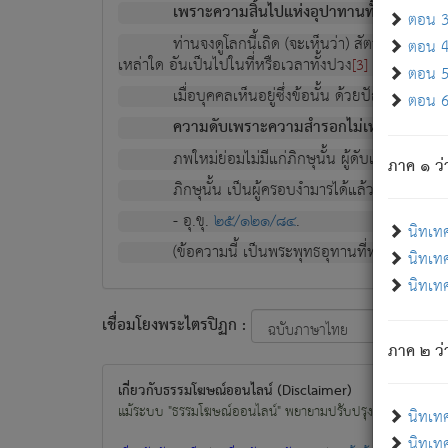
เพราะความสิ้นไปแห่งอุปาทานทั้งปวง ความเกิ
ตอน 3 
ท่านจงดูโลกนี้เถิด (จะเห็นว่า) สัตว์ทั้งหลาย
ตอน 4 
เหล่าใด อันเป็นไปในที่หรือเวลาทั้งปวง
เพื่อความมีแ
[3]
ตอน 5 
เมื่อบุคคลเห็นอยู่ซึ่งข้อนั้น ด้วยปัญญาอันช
ตอน 6 
ความดับเพราะความสำรอกไม่เหลือ (แห่งภพท
ภพใหม่ย่อมไม่มีแก่ภิกษุนั้น ผู้ดับเย็นสนิทแล้
ภาค ๑ ว่
ภิกษุนั้น เป็นผู้ครอบงำมารได้แล้ว ชนะสงครามแ
- อุ.ขุ.
๒๕/๑๒๑/๘๔
.
นิทเท
(ข้อความนี้ เป็นพระพุทธอุทานที่ทรงเปล่งออก ที่โ
นิทเทศ
นิทเทศ
เชื่อมโยงพระไตรปิฏก :
ภาค ๒ ว่า
เกี่ยวกับธรรมโฆษณ์ออนไลน์ (Disclaimer)
แม้ระบบ "ธรรมโฆษณ์ออนไลน์" พยายามปรับปรุงข้อมูลให้ถูกต้องมา
นิทเท
นิทเทศ