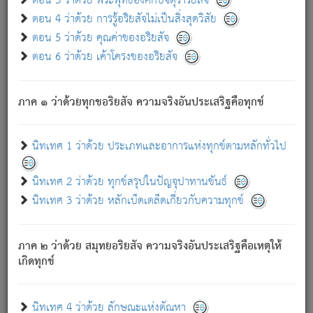
ตอน 3 ว่าด้วย พระพุทธองค์กับจตุราริยสัจ
ภพ.
ตอน 4 ว่าด้วย การรู้อริยสัจไม่เป็นสิ่งสุดวิสัย
สมณะหรือพราหมณ์เหล่าใด กล่าวความหลุดพ้นจากภพว่า
ตอน 5 ว่าด้วย คุณค่าของอริยสัจ
มีได้เพราะภพ เรากล่าวว่า สมณะหรือพราหมณ์ทั้งปวงนั้น
ตอน 6 ว่าด้วย เค้าโครงของอริยสัจ
มิใช่ผู้หลดพ้นจากภพ.
ถึงแม้สมณะหรือพราหมณ์เหล่าใด กล่าวความออกไปได้จาก
ภพ ว่ามีได้เพราะวิภพ
: เรากล่าวว่า สมณะหรือพราหมณ์ทั้ง
[2]
ภาค ๑ ว่าด้วยทุกขอริยสัจ ความจริงอันประเสริฐคือทุกข์
ปวงนั้น ก็ยังสลัดภพออกไปไม่ได้.
ก็ทุกข์นี้มีขึ้น เพราะอาศัยซึ่งอุปธิทั้งปวง.
นิทเทศ 1 ว่าด้วย ประเภทและอาการแห่งทุกข์ตามหลักทั่วไป
เพราะความสิ้นไปแห่งอุปาทานทั้งปวง ความเกิดขึ้นแห่ง
ทุกข์จึงไม่มี.
นิทเทศ 2 ว่าด้วย ทุกข์สรุปในปัญจุปาทานขันธ์
ท่านจงดูโลกนี้เถิด (จะเห็นว่า) สัตว์ทั้งหลายอันอวิชาหนา
นิทเทศ 3 ว่าด้วย หลักเบ็ดเตล็ดเกี่ยวกับความทุกข์
แน่นบังหนาแล้ว; และว่า สัตว์ผู้ยินดีในภพอันเป็นแล้วนั้น ย่อม
ไม่เป็นผู้หลุดพ้นไปจากภพได้. ก็ภพทั้งหลายเหล่าหนึ่งเหล่าใด
อันเป็นไปในที่หรือเวลาทั้งปวง
เพื่อความมีแห่งประโยชน์โดย
[3]
ภาค ๒ ว่าด้วย สมุทยอริยสัจ ความจริงอันประเสริฐคือเหตุให้
ประการทั้งปวง; ภพทั้งหลายทั้งหมดนั้น ไม่เที่ยง เป็นทุกข์ มี
เกิดทุกข์
ความแปรปรวนเป็นธรรมดา.
เมื่อบุคคลเห็นอยู่ซึ่งข้อนั้น ด้วยปัญญาอันชอบตามที่เป็นจริง
อย่างนี้อยู่; เขาย่อมละภวตัณหาได้ และไม่เพลิดเพลินวิภวตัณหา
นิทเทศ 4 ว่าด้วย ลักษณะแห่งตัณหา