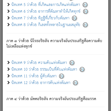
ด้วย.
นิทเทศ 5 ว่าด้วย ที่เกิดและการเกิดแห่งตัณหา
ความดับเพราะความสำรอกไม่เหลือ (แห่งภพทั้งหลาย)
นิทเทศ 6 ว่าด้วย อาการที่ตัณหาทำให้เกิดทุกข์
เพราะความสิ้นไปแห่งตัณหาโดยประการทั้งปวง นั้นคือ
นิทเทศ 7 ว่าด้วย ทิฏฐิที่เกี่ยวกับตัณหา
นิพพาน.
นิทเทศ 8 ว่าด้วย กิเลสทั้งหลายในฐานะสมุทัย
ภพใหม่ย่อมไม่มีแก่ภิกษุนั้น ผู้ดับเย็นสนิทแล้ว เพราะไม่มี
ความยึดมั่น
ภาค ๓ ว่าด้วย นิโรธอริยสัจ ความจริงอันประเสริฐคือความดับ
ภิกษุนั้น เป็นผู้ครอบงำมารได้แล้ว ชนะสงครามแล้ว ก้าวล่วง
ไม่เหลือแห่งทุกข์
ภพทั้งหลายทั้งปวงได้แล้ว เป็นผู้คงที่ (คือไม่เปลี่ยนแปลงอีกต่อ
ไป). ดังนี้แล
- อุ.ขุ.
๒๕/๑๒๑/๘๔
.
นิทเทศ 9 ว่าด้วย ความดับแห่งตัณหา
(ข้อความนี้ เป็นพระพุทธอุทานที่ทรงเปล่งออก ที่โคนต้นโพธิ์
นิทเทศ 10 ว่าด้วย ธรรมเป็นที่ดับแห่งตัณหา
เป็นที่ตรัสรู้ เมื่อตรัสรู้แล้วได้ 7 วัน)
นิทเทศ 11 ว่าด้วย ผู้ดับตัณหา
นิทเทศ 12 ว่าด้วย อาการดับแห่งตัณหา
เชื่อมโยงพระไตรปิฏก :
ภาค ๔ ว่าด้วย มัคคอริยสัจ ความจริงอันประเสริฐคือมรรค