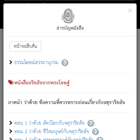
ตอน 1 ว่าด้วย สัตว์โลกกับจตุราริยสัจ
×
ถัดไป
ค้นหา
สารบัญ
สารบัญหนังสือ
[
Font :
15 ]
|
|
หน้าจอสืบค้น
ตรัสรู้แล้ว ทรงรำพึงถึงหมู่สัตว์
|
ธรรมโฆษณ์อรรถานุกรม
สัตว์โลกนี้ เกิดความเดือดร้อนแล้ว มีผัสสะบังหน้า
ย่อม
[1]
กล่าวซึ่งโรค (ความเสียดแทง) นั้นโดยความเป็นตัวเป็นตน
เขาสำคัญสิ่งใด โดยความเป็นประการใด แต่สิ่งนั้นย่อมเป็น
หนังสืออริยสัจจากพระโอษฐ์
(ตามที่เป็นจริง) โดยประการอื่นจากที่เขาสำคัญนั้น
สัตว์โลกติดข้องอยู่ในภพ ถูกภพบังหน้าแล้ว มีภพโดยความ
ภาคนำ ว่าด้วย ข้อความที่ควรทราบก่อนเกี่ยวกับจตุราริยสัจ
เป็นอย่างอื่น (จากที่มันเป็นอยู่จริง) จึงได้เพลิดเพลินยิ่งนักในภพ
นั้น
เขาเพลิดเพลินยิ่งนักในสิ่งใด สิ่งนั้นเป็นภัย (ที่เขาไม่รู้จัก)
:
ตอน 1 ว่าด้วย สัตว์โลกกับจตุราริยสัจ
เขากลัวต่อสิ่งใดสิ่งนั้นเป็นทุกข์
ตอน 2 ว่าด้วย ชีวิตมนุษย์กับจตุราริยสัจ
พรหมจรรย์นี้ อันบุคคลย่อมประพฤติ ก็เพื่อการละขาดซึ่ง