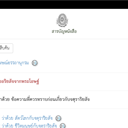
สารบัญหนังสือ
สืบค้น
งหน้า
ย่อมกล่าวซึ่งโรค (ความเสียดแทง) นั้นโดยความเป็นตัวเป็นตน
[1]
ฆษณ์อรรถานุกรม
ั้นย่อมเป็น (ตามที่เป็นจริง) โดยประการอื่นจากที่เขาสำคัญนั้น
พโดยความเป็นอย่างอื่น (จากที่มันเป็นอยู่จริง) จึงได้เพลิดเพลินยิ่งนักในภ
ืออริยสัจจากพระโอษฐ์
่เขาไม่รู้จัก)
: เขากลัวต่อสิ่งใดสิ่งนั้นเป็นทุกข์
การละขาดซึ่งภพ.
าด้วย ข้อความที่ควรทราบก่อนเกี่ยวกับจตุราริยสัจ
้นจากภพว่ามีได้เพราะภพ เรากล่าวว่า สมณะหรือพราหมณ์ทั้งปวงนั้น 
อกไปได้จากภพ ว่ามีได้เพราะวิภพ
: เรากล่าวว่า สมณะหรือพราหมณ์ทั้งป
[2]
ว่าด้วย สัตว์โลกกับจตุราริยสัจ
ว่าด้วย ชีวิตมนุษย์กับจตุราริยสัจ