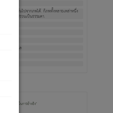
ม่เป็นผู้หลุดพ้นไปจากภพได้. ก็ภพทั้งหลายเหล่าหนึ่ง
กข์ มีความแปรปรวนเป็นธรรมดา.
ณหาด้วย.
น.
อไป). ดังนี้แล
นนำข้อมูลไปใช้ในการอ้างอิง"