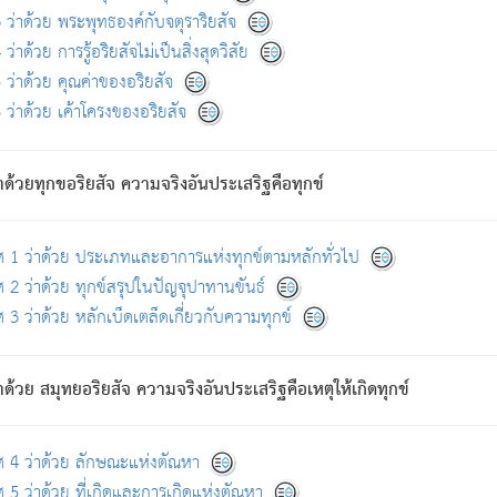
ดขึ้นแห่งทุกข์จึงไม่มี.
ว่าด้วย พระพุทธองค์กับจตุราริยสัจ
อันอวิชาหนาแน่นบังหนาแล้ว; และว่า สัตว์ผู้ยินดีในภพอันเป็นแล้วนั้น ย่อมไ
ว่าด้วย การรู้อริยสัจไม่เป็นสิ่งสุดวิสัย
ห่งประโยชน์โดยประการทั้งปวง; ภพทั้งหลายทั้งหมดนั้น ไม่เที่ยง เป็นทุ
ว่าด้วย คุณค่าของอริยสัจ
อบตามที่เป็นจริงอย่างนี้อยู่; เขาย่อมละภวตัณหาได้ และไม่เพลิดเพลินวิภวตั
ว่าด้วย เค้าโครงของอริยสัจ
ั้งหลาย) เพราะความสิ้นไปแห่งตัณหาโดยประการทั้งปวง นั้นคือนิพพา
ว เพราะไม่มีความยึดมั่น
าด้วยทุกขอริยสัจ ความจริงอันประเสริฐคือทุกข์
ล้ว ก้าวล่วงภพทั้งหลายทั้งปวงได้แล้ว เป็นผู้คงที่ (คือไม่เปลี่ยนแปลงอีกต่
ศ 1 ว่าด้วย ประเภทและอาการแห่งทุกข์ตามหลักทั่วไป
คนต้นโพธิ์เป็นที่ตรัสรู้ เมื่อตรัสรู้แล้วได้ 7 วัน)
 2 ว่าด้วย ทุกข์สรุปในปัญจุปาทานขันธ์
 3 ว่าด้วย หลักเบ็ดเตล็ดเกี่ยวกับความทุกข์
ด้วย สมุทยอริยสัจ ความจริงอันประเสริฐคือเหตุให้เกิดทุกข์
กที่สุด ผู้ศึกษาก็พึงตรวจสอบกับตัวเล่มหนังสือต้นฉบับ ที่มีการพิมพ์ครั้งล่าสุด ก่อ
ศ 4 ว่าด้วย ลักษณะแห่งตัณหา
 5 ว่าด้วย ที่เกิดและการเกิดแห่งตัณหา