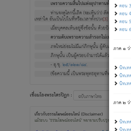
เพราะความสิ้นไปแห่งอุปาทานทั้งปวง ความเกิ
ตอน 3 
ท่านจงดูโลกนี้เถิด (จะเห็นว่า) สัตว์ทั้งหลาย
ตอน 4 
เหล่าใด อันเป็นไปในที่หรือเวลาทั้งปวง
เพื่อความมีแ
[3]
ตอน 5 
เมื่อบุคคลเห็นอยู่ซึ่งข้อนั้น ด้วยปัญญาอันช
ตอน 6 
ความดับเพราะความสำรอกไม่เหลือ (แห่งภพท
ภพใหม่ย่อมไม่มีแก่ภิกษุนั้น ผู้ดับเย็นสนิทแล้
ภาค ๑ ว่
ภิกษุนั้น เป็นผู้ครอบงำมารได้แล้ว ชนะสงครามแ
- อุ.ขุ.
๒๕/๑๒๑/๘๔
.
นิทเท
(ข้อความนี้ เป็นพระพุทธอุทานที่ทรงเปล่งออก ที่โ
นิทเทศ
นิทเทศ
เชื่อมโยงพระไตรปิฏก :
ภาค ๒ ว่า
เกี่ยวกับธรรมโฆษณ์ออนไลน์ (Disclaimer)
แม้ระบบ "ธรรมโฆษณ์ออนไลน์" พยายามปรับปรุงข้อมูลให้ถูกต้องมา
นิทเท
นิทเทศ