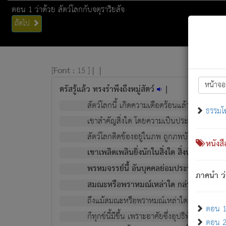
ตอน 1 ว่าด้วย สัตว์โลกกับจตุราริยสัจ
ถัดไป
[
Font :
15 ]
|
|
หน้าจอ
ตรัสรู้แล้ว ทรงรำพึงถึงหมู่สัตว์
|
สัตว์โลกนี้ เกิดความเดือดร้อนแล้ว มีผัสสะบั
ธรรมโ
เขาสำคัญสิ่งใด โดยความเป็นประการใด แต่สิ่งน
สัตว์โลกติดข้องอยู่ในภพ ถูกภพบังหน้าแล้ว มีภ
หนังส
เขาเพลิดเพลินยิ่งนักในสิ่งใด สิ่งนั้นเป็นภัย (ที
พรหมจรรย์นี้ อันบุคคลย่อมประพฤติ ก็เพื่อ
ภาคนำ ว่
สมณะหรือพราหมณ์เหล่าใด กล่าวความหลุดพ
ถึงแม้สมณะหรือพราหมณ์เหล่าใด กล่าวความอ
ตอน 1 
ก็ทุกข์นี้มีขึ้น เพราะอาศัยซึ่งอุปธิทั้งปวง.
ตอน 2 