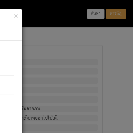
×
ค้นหา
สารบัญ
พนั้น
มิใช่ผู้หลดพ้นจากภพ.
วงนั้น ก็ยังสลัดภพออกไปไม่ได้.