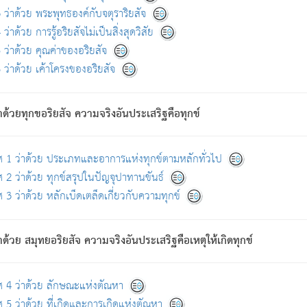
ดขึ้นแห่งทุกข์จึงไม่มี.
ว่าด้วย พระพุทธองค์กับจตุราริยสัจ
อันอวิชาหนาแน่นบังหนาแล้ว; และว่า สัตว์ผู้ยินดีในภพอันเป็นแล้วนั้น ย่อมไ
ว่าด้วย การรู้อริยสัจไม่เป็นสิ่งสุดวิสัย
ห่งประโยชน์โดยประการทั้งปวง; ภพทั้งหลายทั้งหมดนั้น ไม่เที่ยง เป็นทุ
ว่าด้วย คุณค่าของอริยสัจ
อบตามที่เป็นจริงอย่างนี้อยู่; เขาย่อมละภวตัณหาได้ และไม่เพลิดเพลินวิภวตั
ว่าด้วย เค้าโครงของอริยสัจ
ั้งหลาย) เพราะความสิ้นไปแห่งตัณหาโดยประการทั้งปวง นั้นคือนิพพา
ว เพราะไม่มีความยึดมั่น
าด้วยทุกขอริยสัจ ความจริงอันประเสริฐคือทุกข์
ล้ว ก้าวล่วงภพทั้งหลายทั้งปวงได้แล้ว เป็นผู้คงที่ (คือไม่เปลี่ยนแปลงอีกต่
ศ 1 ว่าด้วย ประเภทและอาการแห่งทุกข์ตามหลักทั่วไป
คนต้นโพธิ์เป็นที่ตรัสรู้ เมื่อตรัสรู้แล้วได้ 7 วัน)
 2 ว่าด้วย ทุกข์สรุปในปัญจุปาทานขันธ์
 3 ว่าด้วย หลักเบ็ดเตล็ดเกี่ยวกับความทุกข์
ด้วย สมุทยอริยสัจ ความจริงอันประเสริฐคือเหตุให้เกิดทุกข์
กที่สุด ผู้ศึกษาก็พึงตรวจสอบกับตัวเล่มหนังสือต้นฉบับ ที่มีการพิมพ์ครั้งล่าสุด ก่อ
ศ 4 ว่าด้วย ลักษณะแห่งตัณหา
 5 ว่าด้วย ที่เกิดและการเกิดแห่งตัณหา