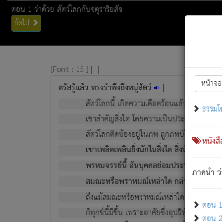
ตอน 1 ว่าด้วย สัตว์โลกกับจตุราริยสัจ
ถัดไป
[
Font :
15 ]
|
|
หน้าจอ
ตรัสรู้แล้ว ทรงรำพึงถึงหมู่สัตว์
|
สัตว์โลกนี้ เกิดความเดือดร้อนแล้ว มีผัสสะบั
ธรรมโ
เขาสำคัญสิ่งใด โดยความเป็นประการใด แต่สิ่งน
สัตว์โลกติดข้องอยู่ในภพ ถูกภพบังหน้าแล้ว มีภ
หนังส
เขาเพลิดเพลินยิ่งนักในสิ่งใด สิ่งนั้นเป็นภัย (ที
พรหมจรรย์นี้ อันบุคคลย่อมประพฤติ ก็เพื่อ
ภาคนำ ว่
สมณะหรือพราหมณ์เหล่าใด กล่าวความหลุดพ
ถึงแม้สมณะหรือพราหมณ์เหล่าใด กล่าวความอ
ตอน 1 
ก็ทุกข์นี้มีขึ้น เพราะอาศัยซึ่งอุปธิทั้งปวง.
ตอน 2 