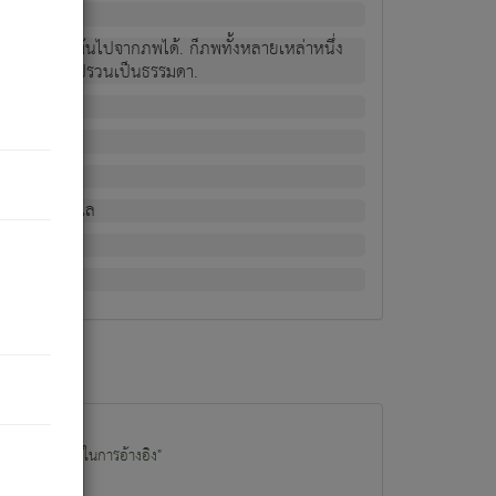
ม่เป็นผู้หลุดพ้นไปจากภพได้. ก็ภพทั้งหลายเหล่าหนึ่ง
กข์ มีความแปรปรวนเป็นธรรมดา.
ณหาด้วย.
น.
อไป). ดังนี้แล
นนำข้อมูลไปใช้ในการอ้างอิง"