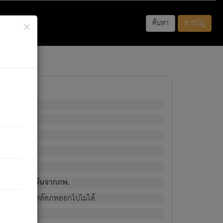
×
ค้นหา
สารบัญ
พนั้น
มิใช่ผู้หลดพ้นจากภพ.
วงนั้น ก็ยังสลัดภพออกไปไม่ได้.