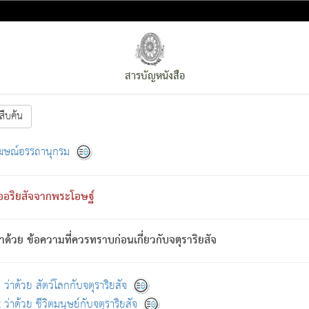
สารบัญหนังสือ
สืบค้น
งหน้า
ย่อมกล่าวซึ่งโรค (ความเสียดแทง) นั้นโดยความเป็นตัวเป็นตน
[1]
ฆษณ์อรรถานุกรม
ั้นย่อมเป็น (ตามที่เป็นจริง) โดยประการอื่นจากที่เขาสำคัญนั้น
พโดยความเป็นอย่างอื่น (จากที่มันเป็นอยู่จริง) จึงได้เพลิดเพลินยิ่งนักในภ
ืออริยสัจจากพระโอษฐ์
่เขาไม่รู้จัก)
: เขากลัวต่อสิ่งใดสิ่งนั้นเป็นทุกข์
การละขาดซึ่งภพ.
าด้วย ข้อความที่ควรทราบก่อนเกี่ยวกับจตุราริยสัจ
้นจากภพว่ามีได้เพราะภพ เรากล่าวว่า สมณะหรือพราหมณ์ทั้งปวงนั้น 
อกไปได้จากภพ ว่ามีได้เพราะวิภพ
: เรากล่าวว่า สมณะหรือพราหมณ์ทั้งป
[2]
ว่าด้วย สัตว์โลกกับจตุราริยสัจ
ว่าด้วย ชีวิตมนุษย์กับจตุราริยสัจ