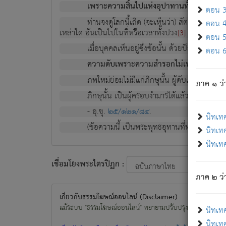
เพราะความสิ้นไปแห่งอุปาทานทั้งปวง ความเกิ
ตอน 3 
ท่านจงดูโลกนี้เถิด (จะเห็นว่า) สัตว์ทั้งหลาย
ตอน 4 
เหล่าใด อันเป็นไปในที่หรือเวลาทั้งปวง
เพื่อความมีแ
[3]
ตอน 5 
เมื่อบุคคลเห็นอยู่ซึ่งข้อนั้น ด้วยปัญญาอันช
ตอน 6 
ความดับเพราะความสำรอกไม่เหลือ (แห่งภพท
ภพใหม่ย่อมไม่มีแก่ภิกษุนั้น ผู้ดับเย็นสนิทแล้
ภาค ๑ ว่
ภิกษุนั้น เป็นผู้ครอบงำมารได้แล้ว ชนะสงครามแ
- อุ.ขุ.
๒๕/๑๒๑/๘๔
.
นิทเท
(ข้อความนี้ เป็นพระพุทธอุทานที่ทรงเปล่งออก ที่โ
นิทเทศ
นิทเทศ
เชื่อมโยงพระไตรปิฏก :
ภาค ๒ ว่า
เกี่ยวกับธรรมโฆษณ์ออนไลน์ (Disclaimer)
แม้ระบบ "ธรรมโฆษณ์ออนไลน์" พยายามปรับปรุงข้อมูลให้ถูกต้องมา
นิทเท
นิทเทศ