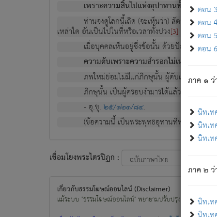
เพราะความสิ้นไปแห่งอุปาทานทั้งปวง ความเกิ
ตอน 3 
ท่านจงดูโลกนี้เถิด (จะเห็นว่า) สัตว์ทั้งหลาย
ตอน 4 
เหล่าใด อันเป็นไปในที่หรือเวลาทั้งปวง
เพื่อความมีแ
[3]
ตอน 5 
เมื่อบุคคลเห็นอยู่ซึ่งข้อนั้น ด้วยปัญญาอันช
ตอน 6 
ความดับเพราะความสำรอกไม่เหลือ (แห่งภพท
ภพใหม่ย่อมไม่มีแก่ภิกษุนั้น ผู้ดับเย็นสนิทแล้
ภาค ๑ ว่
ภิกษุนั้น เป็นผู้ครอบงำมารได้แล้ว ชนะสงครามแ
- อุ.ขุ.
๒๕/๑๒๑/๘๔
.
นิทเท
(ข้อความนี้ เป็นพระพุทธอุทานที่ทรงเปล่งออก ที่โ
นิทเทศ
นิทเทศ
เชื่อมโยงพระไตรปิฏก :
ภาค ๒ ว่า
เกี่ยวกับธรรมโฆษณ์ออนไลน์ (Disclaimer)
แม้ระบบ "ธรรมโฆษณ์ออนไลน์" พยายามปรับปรุงข้อมูลให้ถูกต้องมา
นิทเท
นิทเทศ