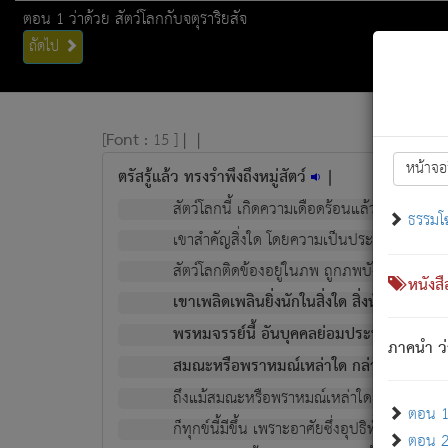
ตอน 1 ว่าด้วย สัตว์โลกกับจตุราริยสัจ
ถัดไป
[
Font :
15 ]
|
|
หน้าจอ
ตรัสรู้แล้ว ทรงรำพึงถึงหมู่สัตว์
|
สัตว์โลกนี้ เกิดความเดือดร้อนแล้ว มีผัสสะบั
ธรรมโ
เขาสำคัญสิ่งใด โดยความเป็นประการใด แต่สิ่งน
สัตว์โลกติดข้องอยู่ในภพ ถูกภพบังหน้าแล้ว มีภ
หนังส
เขาเพลิดเพลินยิ่งนักในสิ่งใด สิ่งนั้นเป็นภัย (ที
พรหมจรรย์นี้ อันบุคคลย่อมประพฤติ ก็เพื่อ
ภาคนำ ว่
สมณะหรือพราหมณ์เหล่าใด กล่าวความหลุดพ
ถึงแม้สมณะหรือพราหมณ์เหล่าใด กล่าวความอ
ตอน 1 
ก็ทุกข์นี้มีขึ้น เพราะอาศัยซึ่งอุปธิทั้งปวง.
ตอน 2 