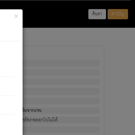
×
ค้นหา
สารบัญ
พนั้น
มิใช่ผู้หลดพ้นจากภพ.
วงนั้น ก็ยังสลัดภพออกไปไม่ได้.