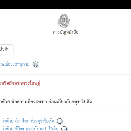
สารบัญหนังสือ
สืบค้น
งหน้า
ย่อมกล่าวซึ่งโรค (ความเสียดแทง) นั้นโดยความเป็นตัวเป็นตน
[1]
ฆษณ์อรรถานุกรม
ั้นย่อมเป็น (ตามที่เป็นจริง) โดยประการอื่นจากที่เขาสำคัญนั้น
พโดยความเป็นอย่างอื่น (จากที่มันเป็นอยู่จริง) จึงได้เพลิดเพลินยิ่งนักในภ
ืออริยสัจจากพระโอษฐ์
่เขาไม่รู้จัก)
: เขากลัวต่อสิ่งใดสิ่งนั้นเป็นทุกข์
การละขาดซึ่งภพ.
าด้วย ข้อความที่ควรทราบก่อนเกี่ยวกับจตุราริยสัจ
้นจากภพว่ามีได้เพราะภพ เรากล่าวว่า สมณะหรือพราหมณ์ทั้งปวงนั้น 
อกไปได้จากภพ ว่ามีได้เพราะวิภพ
: เรากล่าวว่า สมณะหรือพราหมณ์ทั้งป
[2]
ว่าด้วย สัตว์โลกกับจตุราริยสัจ
ว่าด้วย ชีวิตมนุษย์กับจตุราริยสัจ