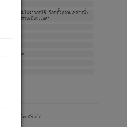
ม่เป็นผู้หลุดพ้นไปจากภพได้. ก็ภพทั้งหลายเหล่าหนึ่ง
กข์ มีความแปรปรวนเป็นธรรมดา.
ณหาด้วย.
น.
อไป). ดังนี้แล
นนำข้อมูลไปใช้ในการอ้างอิง"