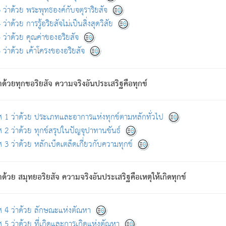
ดขึ้นแห่งทุกข์จึงไม่มี.
ว่าด้วย พระพุทธองค์กับจตุราริยสัจ
อันอวิชาหนาแน่นบังหนาแล้ว; และว่า สัตว์ผู้ยินดีในภพอันเป็นแล้วนั้น ย่อมไ
ว่าด้วย การรู้อริยสัจไม่เป็นสิ่งสุดวิสัย
ห่งประโยชน์โดยประการทั้งปวง; ภพทั้งหลายทั้งหมดนั้น ไม่เที่ยง เป็นทุ
ว่าด้วย คุณค่าของอริยสัจ
อบตามที่เป็นจริงอย่างนี้อยู่; เขาย่อมละภวตัณหาได้ และไม่เพลิดเพลินวิภวตั
ว่าด้วย เค้าโครงของอริยสัจ
ั้งหลาย) เพราะความสิ้นไปแห่งตัณหาโดยประการทั้งปวง นั้นคือนิพพา
ว เพราะไม่มีความยึดมั่น
าด้วยทุกขอริยสัจ ความจริงอันประเสริฐคือทุกข์
ล้ว ก้าวล่วงภพทั้งหลายทั้งปวงได้แล้ว เป็นผู้คงที่ (คือไม่เปลี่ยนแปลงอีกต่
ศ 1 ว่าด้วย ประเภทและอาการแห่งทุกข์ตามหลักทั่วไป
คนต้นโพธิ์เป็นที่ตรัสรู้ เมื่อตรัสรู้แล้วได้ 7 วัน)
 2 ว่าด้วย ทุกข์สรุปในปัญจุปาทานขันธ์
 3 ว่าด้วย หลักเบ็ดเตล็ดเกี่ยวกับความทุกข์
ด้วย สมุทยอริยสัจ ความจริงอันประเสริฐคือเหตุให้เกิดทุกข์
กที่สุด ผู้ศึกษาก็พึงตรวจสอบกับตัวเล่มหนังสือต้นฉบับ ที่มีการพิมพ์ครั้งล่าสุด ก่อ
ศ 4 ว่าด้วย ลักษณะแห่งตัณหา
 5 ว่าด้วย ที่เกิดและการเกิดแห่งตัณหา