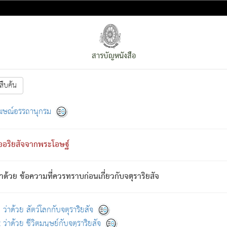
สารบัญหนังสือ
สืบค้น
งหน้า
ย่อมกล่าวซึ่งโรค (ความเสียดแทง) นั้นโดยความเป็นตัวเป็นตน
[1]
ฆษณ์อรรถานุกรม
ั้นย่อมเป็น (ตามที่เป็นจริง) โดยประการอื่นจากที่เขาสำคัญนั้น
พโดยความเป็นอย่างอื่น (จากที่มันเป็นอยู่จริง) จึงได้เพลิดเพลินยิ่งนักในภ
ืออริยสัจจากพระโอษฐ์
่เขาไม่รู้จัก)
: เขากลัวต่อสิ่งใดสิ่งนั้นเป็นทุกข์
การละขาดซึ่งภพ.
าด้วย ข้อความที่ควรทราบก่อนเกี่ยวกับจตุราริยสัจ
้นจากภพว่ามีได้เพราะภพ เรากล่าวว่า สมณะหรือพราหมณ์ทั้งปวงนั้น 
อกไปได้จากภพ ว่ามีได้เพราะวิภพ
: เรากล่าวว่า สมณะหรือพราหมณ์ทั้งป
[2]
ว่าด้วย สัตว์โลกกับจตุราริยสัจ
ว่าด้วย ชีวิตมนุษย์กับจตุราริยสัจ