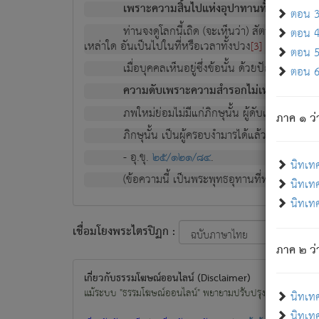
เพราะความสิ้นไปแห่งอุปาทานทั้งปวง ความเกิ
ตอน 3 
ท่านจงดูโลกนี้เถิด (จะเห็นว่า) สัตว์ทั้งหลาย
ตอน 4 
เหล่าใด อันเป็นไปในที่หรือเวลาทั้งปวง
เพื่อความมีแ
[3]
ตอน 5 
เมื่อบุคคลเห็นอยู่ซึ่งข้อนั้น ด้วยปัญญาอันช
ตอน 6 
ความดับเพราะความสำรอกไม่เหลือ (แห่งภพท
ภพใหม่ย่อมไม่มีแก่ภิกษุนั้น ผู้ดับเย็นสนิทแล้
ภาค ๑ ว่
ภิกษุนั้น เป็นผู้ครอบงำมารได้แล้ว ชนะสงครามแ
- อุ.ขุ.
๒๕/๑๒๑/๘๔
.
นิทเท
(ข้อความนี้ เป็นพระพุทธอุทานที่ทรงเปล่งออก ที่โ
นิทเทศ
นิทเทศ
เชื่อมโยงพระไตรปิฏก :
ภาค ๒ ว่า
เกี่ยวกับธรรมโฆษณ์ออนไลน์ (Disclaimer)
แม้ระบบ "ธรรมโฆษณ์ออนไลน์" พยายามปรับปรุงข้อมูลให้ถูกต้องมา
นิทเท
นิทเทศ