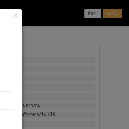
×
ค้นหา
สารบัญ
พนั้น
มิใช่ผู้หลดพ้นจากภพ.
วงนั้น ก็ยังสลัดภพออกไปไม่ได้.