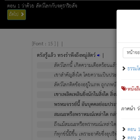
ตอน 1 ว่าด้วย สัตว์โลกกับจตุราริยสัจ
ถัดไป
[
Font :
15 ]
|
|
หน้าจอ
ตรัสรู้แล้ว ทรงรำพึงถึงหมู่สัตว์
|
สัตว์โลกนี้ เกิดความเดือดร้อนแล้ว มีผัสสะบั
ธรรมโ
เขาสำคัญสิ่งใด โดยความเป็นประการใด แต่สิ่งน
สัตว์โลกติดข้องอยู่ในภพ ถูกภพบังหน้าแล้ว มีภ
หนังส
เขาเพลิดเพลินยิ่งนักในสิ่งใด สิ่งนั้นเป็นภัย (ที
พรหมจรรย์นี้ อันบุคคลย่อมประพฤติ ก็เพื่อ
ภาคนำ ว่
สมณะหรือพราหมณ์เหล่าใด กล่าวความหลุดพ
ถึงแม้สมณะหรือพราหมณ์เหล่าใด กล่าวความอ
ตอน 1 
ก็ทุกข์นี้มีขึ้น เพราะอาศัยซึ่งอุปธิทั้งปวง.
ตอน 2 