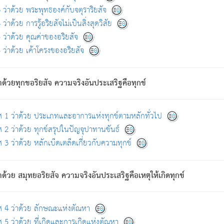
ดขึ้นแห่งทุกข์จึงไม่มี.
ว่าด้วย พระพุทธองค์กับจตุราริยสัจ
อันอวิชาหนาแน่นบังหนาแล้ว; และว่า สัตว์ผู้ยินดีในภพอันเป็นแล้วนั้น ย่อมไ
ว่าด้วย การรู้อริยสัจไม่เป็นสิ่งสุดวิสัย
ห่งประโยชน์โดยประการทั้งปวง; ภพทั้งหลายทั้งหมดนั้น ไม่เที่ยง เป็นทุ
ว่าด้วย คุณค่าของอริยสัจ
อบตามที่เป็นจริงอย่างนี้อยู่; เขาย่อมละภวตัณหาได้ และไม่เพลิดเพลินวิภวตั
ว่าด้วย เค้าโครงของอริยสัจ
ั้งหลาย) เพราะความสิ้นไปแห่งตัณหาโดยประการทั้งปวง นั้นคือนิพพา
ว เพราะไม่มีความยึดมั่น
าด้วยทุกขอริยสัจ ความจริงอันประเสริฐคือทุกข์
ล้ว ก้าวล่วงภพทั้งหลายทั้งปวงได้แล้ว เป็นผู้คงที่ (คือไม่เปลี่ยนแปลงอีกต่
ศ 1 ว่าด้วย ประเภทและอาการแห่งทุกข์ตามหลักทั่วไป
คนต้นโพธิ์เป็นที่ตรัสรู้ เมื่อตรัสรู้แล้วได้ 7 วัน)
 2 ว่าด้วย ทุกข์สรุปในปัญจุปาทานขันธ์
 3 ว่าด้วย หลักเบ็ดเตล็ดเกี่ยวกับความทุกข์
ด้วย สมุทยอริยสัจ ความจริงอันประเสริฐคือเหตุให้เกิดทุกข์
กที่สุด ผู้ศึกษาก็พึงตรวจสอบกับตัวเล่มหนังสือต้นฉบับ ที่มีการพิมพ์ครั้งล่าสุด ก่อ
ศ 4 ว่าด้วย ลักษณะแห่งตัณหา
 5 ว่าด้วย ที่เกิดและการเกิดแห่งตัณหา