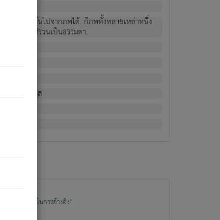
ม่เป็นผู้หลุดพ้นไปจากภพได้. ก็ภพทั้งหลายเหล่าหนึ่ง
กข์ มีความแปรปรวนเป็นธรรมดา.
ณหาด้วย.
น.
อไป). ดังนี้แล
นนำข้อมูลไปใช้ในการอ้างอิง"