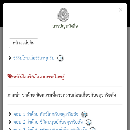
ตอน 1 ว่าด้วย สัตว์โลกกับจตุราริยสัจ
×
ถัดไป
ค้นหา
สารบัญ
สารบัญหนังสือ
[
Font :
15 ]
|
|
หน้าจอสืบค้น
ตรัสรู้แล้ว ทรงรำพึงถึงหมู่สัตว์
|
ธรรมโฆษณ์อรรถานุกรม
สัตว์โลกนี้ เกิดความเดือดร้อนแล้ว มีผัสสะบังหน้า
ย่อม
[1]
กล่าวซึ่งโรค (ความเสียดแทง) นั้นโดยความเป็นตัวเป็นตน
เขาสำคัญสิ่งใด โดยความเป็นประการใด แต่สิ่งนั้นย่อมเป็น
หนังสืออริยสัจจากพระโอษฐ์
(ตามที่เป็นจริง) โดยประการอื่นจากที่เขาสำคัญนั้น
สัตว์โลกติดข้องอยู่ในภพ ถูกภพบังหน้าแล้ว มีภพโดยความ
ภาคนำ ว่าด้วย ข้อความที่ควรทราบก่อนเกี่ยวกับจตุราริยสัจ
เป็นอย่างอื่น (จากที่มันเป็นอยู่จริง) จึงได้เพลิดเพลินยิ่งนักในภพ
นั้น
เขาเพลิดเพลินยิ่งนักในสิ่งใด สิ่งนั้นเป็นภัย (ที่เขาไม่รู้จัก)
:
ตอน 1 ว่าด้วย สัตว์โลกกับจตุราริยสัจ
เขากลัวต่อสิ่งใดสิ่งนั้นเป็นทุกข์
ตอน 2 ว่าด้วย ชีวิตมนุษย์กับจตุราริยสัจ
พรหมจรรย์นี้ อันบุคคลย่อมประพฤติ ก็เพื่อการละขาดซึ่ง