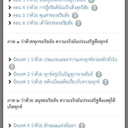
ตอน 3 ว่าด้วย พระพุทธองค์กับจตุราริยสัจ
ภพ.
ตอน 4 ว่าด้วย การรู้อริยสัจไม่เป็นสิ่งสุดวิสัย
สมณะหรือพราหมณ์เหล่าใด กล่าวความหลุดพ้นจากภพว่า
ตอน 5 ว่าด้วย คุณค่าของอริยสัจ
มีได้เพราะภพ เรากล่าวว่า สมณะหรือพราหมณ์ทั้งปวงนั้น
ตอน 6 ว่าด้วย เค้าโครงของอริยสัจ
มิใช่ผู้หลดพ้นจากภพ.
ถึงแม้สมณะหรือพราหมณ์เหล่าใด กล่าวความออกไปได้จาก
ภพ ว่ามีได้เพราะวิภพ
: เรากล่าวว่า สมณะหรือพราหมณ์ทั้ง
[2]
ภาค ๑ ว่าด้วยทุกขอริยสัจ ความจริงอันประเสริฐคือทุกข์
ปวงนั้น ก็ยังสลัดภพออกไปไม่ได้.
ก็ทุกข์นี้มีขึ้น เพราะอาศัยซึ่งอุปธิทั้งปวง.
นิทเทศ 1 ว่าด้วย ประเภทและอาการแห่งทุกข์ตามหลักทั่วไป
เพราะความสิ้นไปแห่งอุปาทานทั้งปวง ความเกิดขึ้นแห่ง
ทุกข์จึงไม่มี.
นิทเทศ 2 ว่าด้วย ทุกข์สรุปในปัญจุปาทานขันธ์
ท่านจงดูโลกนี้เถิด (จะเห็นว่า) สัตว์ทั้งหลายอันอวิชาหนา
นิทเทศ 3 ว่าด้วย หลักเบ็ดเตล็ดเกี่ยวกับความทุกข์
แน่นบังหนาแล้ว; และว่า สัตว์ผู้ยินดีในภพอันเป็นแล้วนั้น ย่อม
ไม่เป็นผู้หลุดพ้นไปจากภพได้. ก็ภพทั้งหลายเหล่าหนึ่งเหล่าใด
อันเป็นไปในที่หรือเวลาทั้งปวง
เพื่อความมีแห่งประโยชน์โดย
[3]
ภาค ๒ ว่าด้วย สมุทยอริยสัจ ความจริงอันประเสริฐคือเหตุให้
ประการทั้งปวง; ภพทั้งหลายทั้งหมดนั้น ไม่เที่ยง เป็นทุกข์ มี
เกิดทุกข์
ความแปรปรวนเป็นธรรมดา.
เมื่อบุคคลเห็นอยู่ซึ่งข้อนั้น ด้วยปัญญาอันชอบตามที่เป็นจริง
อย่างนี้อยู่; เขาย่อมละภวตัณหาได้ และไม่เพลิดเพลินวิภวตัณหา
นิทเทศ 4 ว่าด้วย ลักษณะแห่งตัณหา