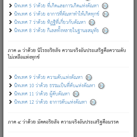
ด้วย.
นิทเทศ 5 ว่าด้วย ที่เกิดและการเกิดแห่งตัณหา
ความดับเพราะความสำรอกไม่เหลือ (แห่งภพทั้งหลาย)
นิทเทศ 6 ว่าด้วย อาการที่ตัณหาทำให้เกิดทุกข์
เพราะความสิ้นไปแห่งตัณหาโดยประการทั้งปวง นั้นคือ
นิทเทศ 7 ว่าด้วย ทิฏฐิที่เกี่ยวกับตัณหา
นิพพาน.
นิทเทศ 8 ว่าด้วย กิเลสทั้งหลายในฐานะสมุทัย
ภพใหม่ย่อมไม่มีแก่ภิกษุนั้น ผู้ดับเย็นสนิทแล้ว เพราะไม่มี
ความยึดมั่น
ภาค ๓ ว่าด้วย นิโรธอริยสัจ ความจริงอันประเสริฐคือความดับ
ภิกษุนั้น เป็นผู้ครอบงำมารได้แล้ว ชนะสงครามแล้ว ก้าวล่วง
ไม่เหลือแห่งทุกข์
ภพทั้งหลายทั้งปวงได้แล้ว เป็นผู้คงที่ (คือไม่เปลี่ยนแปลงอีกต่อ
ไป). ดังนี้แล
- อุ.ขุ.
๒๕/๑๒๑/๘๔
.
นิทเทศ 9 ว่าด้วย ความดับแห่งตัณหา
(ข้อความนี้ เป็นพระพุทธอุทานที่ทรงเปล่งออก ที่โคนต้นโพธิ์
นิทเทศ 10 ว่าด้วย ธรรมเป็นที่ดับแห่งตัณหา
เป็นที่ตรัสรู้ เมื่อตรัสรู้แล้วได้ 7 วัน)
นิทเทศ 11 ว่าด้วย ผู้ดับตัณหา
นิทเทศ 12 ว่าด้วย อาการดับแห่งตัณหา
เชื่อมโยงพระไตรปิฏก :
ภาค ๔ ว่าด้วย มัคคอริยสัจ ความจริงอันประเสริฐคือมรรค