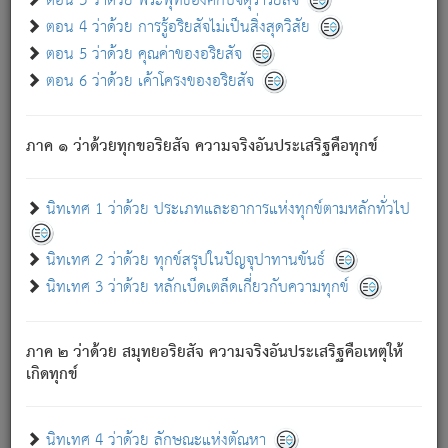
ตอน 3 ว่าด้วย พระพุทธองค์กับจตุราริยสัจ
ภพ.
ตอน 4 ว่าด้วย การรู้อริยสัจไม่เป็นสิ่งสุดวิสัย
สมณะหรือพราหมณ์เหล่าใด กล่าวความหลุดพ้นจากภพว่า
ตอน 5 ว่าด้วย คุณค่าของอริยสัจ
มีได้เพราะภพ เรากล่าวว่า สมณะหรือพราหมณ์ทั้งปวงนั้น
ตอน 6 ว่าด้วย เค้าโครงของอริยสัจ
มิใช่ผู้หลดพ้นจากภพ.
ถึงแม้สมณะหรือพราหมณ์เหล่าใด กล่าวความออกไปได้จาก
ภพ ว่ามีได้เพราะวิภพ
: เรากล่าวว่า สมณะหรือพราหมณ์ทั้ง
[2]
ภาค ๑ ว่าด้วยทุกขอริยสัจ ความจริงอันประเสริฐคือทุกข์
ปวงนั้น ก็ยังสลัดภพออกไปไม่ได้.
ก็ทุกข์นี้มีขึ้น เพราะอาศัยซึ่งอุปธิทั้งปวง.
นิทเทศ 1 ว่าด้วย ประเภทและอาการแห่งทุกข์ตามหลักทั่วไป
เพราะความสิ้นไปแห่งอุปาทานทั้งปวง ความเกิดขึ้นแห่ง
ทุกข์จึงไม่มี.
นิทเทศ 2 ว่าด้วย ทุกข์สรุปในปัญจุปาทานขันธ์
ท่านจงดูโลกนี้เถิด (จะเห็นว่า) สัตว์ทั้งหลายอันอวิชาหนา
นิทเทศ 3 ว่าด้วย หลักเบ็ดเตล็ดเกี่ยวกับความทุกข์
แน่นบังหนาแล้ว; และว่า สัตว์ผู้ยินดีในภพอันเป็นแล้วนั้น ย่อม
ไม่เป็นผู้หลุดพ้นไปจากภพได้. ก็ภพทั้งหลายเหล่าหนึ่งเหล่าใด
อันเป็นไปในที่หรือเวลาทั้งปวง
เพื่อความมีแห่งประโยชน์โดย
[3]
ภาค ๒ ว่าด้วย สมุทยอริยสัจ ความจริงอันประเสริฐคือเหตุให้
ประการทั้งปวง; ภพทั้งหลายทั้งหมดนั้น ไม่เที่ยง เป็นทุกข์ มี
เกิดทุกข์
ความแปรปรวนเป็นธรรมดา.
เมื่อบุคคลเห็นอยู่ซึ่งข้อนั้น ด้วยปัญญาอันชอบตามที่เป็นจริง
อย่างนี้อยู่; เขาย่อมละภวตัณหาได้ และไม่เพลิดเพลินวิภวตัณหา
นิทเทศ 4 ว่าด้วย ลักษณะแห่งตัณหา