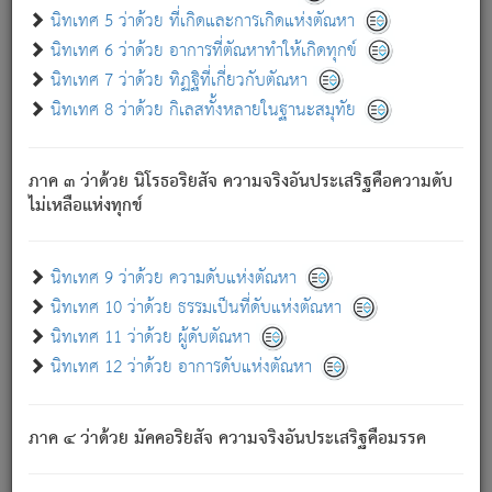
ด้วย.
นิทเทศ 5 ว่าด้วย ที่เกิดและการเกิดแห่งตัณหา
ความดับเพราะความสำรอกไม่เหลือ (แห่งภพทั้งหลาย)
นิทเทศ 6 ว่าด้วย อาการที่ตัณหาทำให้เกิดทุกข์
เพราะความสิ้นไปแห่งตัณหาโดยประการทั้งปวง นั้นคือ
นิทเทศ 7 ว่าด้วย ทิฏฐิที่เกี่ยวกับตัณหา
นิพพาน.
นิทเทศ 8 ว่าด้วย กิเลสทั้งหลายในฐานะสมุทัย
ภพใหม่ย่อมไม่มีแก่ภิกษุนั้น ผู้ดับเย็นสนิทแล้ว เพราะไม่มี
ความยึดมั่น
ภาค ๓ ว่าด้วย นิโรธอริยสัจ ความจริงอันประเสริฐคือความดับ
ภิกษุนั้น เป็นผู้ครอบงำมารได้แล้ว ชนะสงครามแล้ว ก้าวล่วง
ไม่เหลือแห่งทุกข์
ภพทั้งหลายทั้งปวงได้แล้ว เป็นผู้คงที่ (คือไม่เปลี่ยนแปลงอีกต่อ
ไป). ดังนี้แล
- อุ.ขุ.
๒๕/๑๒๑/๘๔
.
นิทเทศ 9 ว่าด้วย ความดับแห่งตัณหา
(ข้อความนี้ เป็นพระพุทธอุทานที่ทรงเปล่งออก ที่โคนต้นโพธิ์
นิทเทศ 10 ว่าด้วย ธรรมเป็นที่ดับแห่งตัณหา
เป็นที่ตรัสรู้ เมื่อตรัสรู้แล้วได้ 7 วัน)
นิทเทศ 11 ว่าด้วย ผู้ดับตัณหา
นิทเทศ 12 ว่าด้วย อาการดับแห่งตัณหา
เชื่อมโยงพระไตรปิฏก :
ภาค ๔ ว่าด้วย มัคคอริยสัจ ความจริงอันประเสริฐคือมรรค