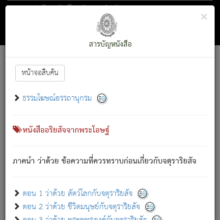
ตอน 1 ว่าด้วย สัตว์โลกกับจตุราริยสัจ
×
ถัดไป
ค้นหา
สารบัญ
สารบัญหนังสือ
[
Font :
15 ]
|
|
หน้าจอสืบค้น
ตรัสรู้แล้ว ทรงรำพึงถึงหมู่สัตว์
|
ธรรมโฆษณ์อรรถานุกรม
สัตว์โลกนี้ เกิดความเดือดร้อนแล้ว มีผัสสะบังหน้า
ย่อม
[1]
กล่าวซึ่งโรค (ความเสียดแทง) นั้นโดยความเป็นตัวเป็นตน
เขาสำคัญสิ่งใด โดยความเป็นประการใด แต่สิ่งนั้นย่อมเป็น
หนังสืออริยสัจจากพระโอษฐ์
(ตามที่เป็นจริง) โดยประการอื่นจากที่เขาสำคัญนั้น
สัตว์โลกติดข้องอยู่ในภพ ถูกภพบังหน้าแล้ว มีภพโดยความ
ภาคนำ ว่าด้วย ข้อความที่ควรทราบก่อนเกี่ยวกับจตุราริยสัจ
เป็นอย่างอื่น (จากที่มันเป็นอยู่จริง) จึงได้เพลิดเพลินยิ่งนักในภพ
นั้น
เขาเพลิดเพลินยิ่งนักในสิ่งใด สิ่งนั้นเป็นภัย (ที่เขาไม่รู้จัก)
:
ตอน 1 ว่าด้วย สัตว์โลกกับจตุราริยสัจ
เขากลัวต่อสิ่งใดสิ่งนั้นเป็นทุกข์
ตอน 2 ว่าด้วย ชีวิตมนุษย์กับจตุราริยสัจ
พรหมจรรย์นี้ อันบุคคลย่อมประพฤติ ก็เพื่อการละขาดซึ่ง