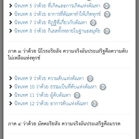
ด้วย.
นิทเทศ 5 ว่าด้วย ที่เกิดและการเกิดแห่งตัณหา
ความดับเพราะความสำรอกไม่เหลือ (แห่งภพทั้งหลาย)
นิทเทศ 6 ว่าด้วย อาการที่ตัณหาทำให้เกิดทุกข์
เพราะความสิ้นไปแห่งตัณหาโดยประการทั้งปวง นั้นคือ
นิทเทศ 7 ว่าด้วย ทิฏฐิที่เกี่ยวกับตัณหา
นิพพาน.
นิทเทศ 8 ว่าด้วย กิเลสทั้งหลายในฐานะสมุทัย
ภพใหม่ย่อมไม่มีแก่ภิกษุนั้น ผู้ดับเย็นสนิทแล้ว เพราะไม่มี
ความยึดมั่น
ภาค ๓ ว่าด้วย นิโรธอริยสัจ ความจริงอันประเสริฐคือความดับ
ภิกษุนั้น เป็นผู้ครอบงำมารได้แล้ว ชนะสงครามแล้ว ก้าวล่วง
ไม่เหลือแห่งทุกข์
ภพทั้งหลายทั้งปวงได้แล้ว เป็นผู้คงที่ (คือไม่เปลี่ยนแปลงอีกต่อ
ไป). ดังนี้แล
- อุ.ขุ.
๒๕/๑๒๑/๘๔
.
นิทเทศ 9 ว่าด้วย ความดับแห่งตัณหา
(ข้อความนี้ เป็นพระพุทธอุทานที่ทรงเปล่งออก ที่โคนต้นโพธิ์
นิทเทศ 10 ว่าด้วย ธรรมเป็นที่ดับแห่งตัณหา
เป็นที่ตรัสรู้ เมื่อตรัสรู้แล้วได้ 7 วัน)
นิทเทศ 11 ว่าด้วย ผู้ดับตัณหา
นิทเทศ 12 ว่าด้วย อาการดับแห่งตัณหา
เชื่อมโยงพระไตรปิฏก :
ภาค ๔ ว่าด้วย มัคคอริยสัจ ความจริงอันประเสริฐคือมรรค