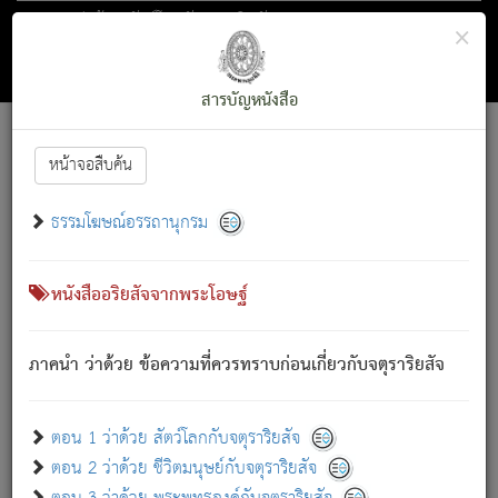
ตอน 1 ว่าด้วย สัตว์โลกกับจตุราริยสัจ
×
ถัดไป
ค้นหา
สารบัญ
สารบัญหนังสือ
[
Font :
15 ]
|
|
หน้าจอสืบค้น
ตรัสรู้แล้ว ทรงรำพึงถึงหมู่สัตว์
|
ธรรมโฆษณ์อรรถานุกรม
สัตว์โลกนี้ เกิดความเดือดร้อนแล้ว มีผัสสะบังหน้า
ย่อม
[1]
กล่าวซึ่งโรค (ความเสียดแทง) นั้นโดยความเป็นตัวเป็นตน
เขาสำคัญสิ่งใด โดยความเป็นประการใด แต่สิ่งนั้นย่อมเป็น
หนังสืออริยสัจจากพระโอษฐ์
(ตามที่เป็นจริง) โดยประการอื่นจากที่เขาสำคัญนั้น
สัตว์โลกติดข้องอยู่ในภพ ถูกภพบังหน้าแล้ว มีภพโดยความ
ภาคนำ ว่าด้วย ข้อความที่ควรทราบก่อนเกี่ยวกับจตุราริยสัจ
เป็นอย่างอื่น (จากที่มันเป็นอยู่จริง) จึงได้เพลิดเพลินยิ่งนักในภพ
นั้น
เขาเพลิดเพลินยิ่งนักในสิ่งใด สิ่งนั้นเป็นภัย (ที่เขาไม่รู้จัก)
:
ตอน 1 ว่าด้วย สัตว์โลกกับจตุราริยสัจ
เขากลัวต่อสิ่งใดสิ่งนั้นเป็นทุกข์
ตอน 2 ว่าด้วย ชีวิตมนุษย์กับจตุราริยสัจ
พรหมจรรย์นี้ อันบุคคลย่อมประพฤติ ก็เพื่อการละขาดซึ่ง