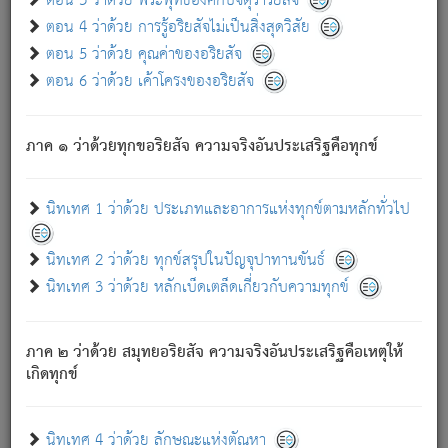
ตอน 3 ว่าด้วย พระพุทธองค์กับจตุราริยสัจ
ภพ.
ตอน 4 ว่าด้วย การรู้อริยสัจไม่เป็นสิ่งสุดวิสัย
สมณะหรือพราหมณ์เหล่าใด กล่าวความหลุดพ้นจากภพว่า
ตอน 5 ว่าด้วย คุณค่าของอริยสัจ
มีได้เพราะภพ เรากล่าวว่า สมณะหรือพราหมณ์ทั้งปวงนั้น
ตอน 6 ว่าด้วย เค้าโครงของอริยสัจ
มิใช่ผู้หลดพ้นจากภพ.
ถึงแม้สมณะหรือพราหมณ์เหล่าใด กล่าวความออกไปได้จาก
ภพ ว่ามีได้เพราะวิภพ
: เรากล่าวว่า สมณะหรือพราหมณ์ทั้ง
[2]
ภาค ๑ ว่าด้วยทุกขอริยสัจ ความจริงอันประเสริฐคือทุกข์
ปวงนั้น ก็ยังสลัดภพออกไปไม่ได้.
ก็ทุกข์นี้มีขึ้น เพราะอาศัยซึ่งอุปธิทั้งปวง.
นิทเทศ 1 ว่าด้วย ประเภทและอาการแห่งทุกข์ตามหลักทั่วไป
เพราะความสิ้นไปแห่งอุปาทานทั้งปวง ความเกิดขึ้นแห่ง
ทุกข์จึงไม่มี.
นิทเทศ 2 ว่าด้วย ทุกข์สรุปในปัญจุปาทานขันธ์
ท่านจงดูโลกนี้เถิด (จะเห็นว่า) สัตว์ทั้งหลายอันอวิชาหนา
นิทเทศ 3 ว่าด้วย หลักเบ็ดเตล็ดเกี่ยวกับความทุกข์
แน่นบังหนาแล้ว; และว่า สัตว์ผู้ยินดีในภพอันเป็นแล้วนั้น ย่อม
ไม่เป็นผู้หลุดพ้นไปจากภพได้. ก็ภพทั้งหลายเหล่าหนึ่งเหล่าใด
อันเป็นไปในที่หรือเวลาทั้งปวง
เพื่อความมีแห่งประโยชน์โดย
[3]
ภาค ๒ ว่าด้วย สมุทยอริยสัจ ความจริงอันประเสริฐคือเหตุให้
ประการทั้งปวง; ภพทั้งหลายทั้งหมดนั้น ไม่เที่ยง เป็นทุกข์ มี
เกิดทุกข์
ความแปรปรวนเป็นธรรมดา.
เมื่อบุคคลเห็นอยู่ซึ่งข้อนั้น ด้วยปัญญาอันชอบตามที่เป็นจริง
อย่างนี้อยู่; เขาย่อมละภวตัณหาได้ และไม่เพลิดเพลินวิภวตัณหา
นิทเทศ 4 ว่าด้วย ลักษณะแห่งตัณหา