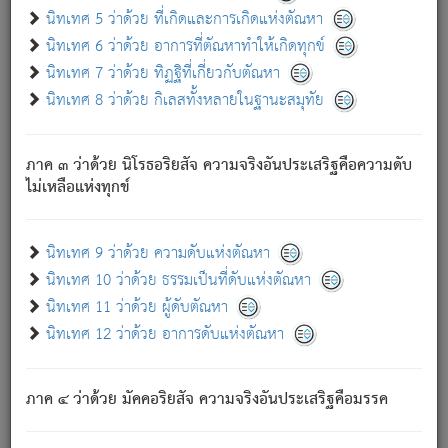
ด้วย.
นิทเทศ 5 ว่าด้วย ที่เกิดและการเกิดแห่งตัณหา
ความดับเพราะความสำรอกไม่เหลือ (แห่งภพทั้งหลาย)
นิทเทศ 6 ว่าด้วย อาการที่ตัณหาทำให้เกิดทุกข์
เพราะความสิ้นไปแห่งตัณหาโดยประการทั้งปวง นั้นคือ
นิทเทศ 7 ว่าด้วย ทิฏฐิที่เกี่ยวกับตัณหา
นิพพาน.
นิทเทศ 8 ว่าด้วย กิเลสทั้งหลายในฐานะสมุทัย
ภพใหม่ย่อมไม่มีแก่ภิกษุนั้น ผู้ดับเย็นสนิทแล้ว เพราะไม่มี
ความยึดมั่น
ภาค ๓ ว่าด้วย นิโรธอริยสัจ ความจริงอันประเสริฐคือความดับ
ภิกษุนั้น เป็นผู้ครอบงำมารได้แล้ว ชนะสงครามแล้ว ก้าวล่วง
ไม่เหลือแห่งทุกข์
ภพทั้งหลายทั้งปวงได้แล้ว เป็นผู้คงที่ (คือไม่เปลี่ยนแปลงอีกต่อ
ไป). ดังนี้แล
- อุ.ขุ.
๒๕/๑๒๑/๘๔
.
นิทเทศ 9 ว่าด้วย ความดับแห่งตัณหา
(ข้อความนี้ เป็นพระพุทธอุทานที่ทรงเปล่งออก ที่โคนต้นโพธิ์
นิทเทศ 10 ว่าด้วย ธรรมเป็นที่ดับแห่งตัณหา
เป็นที่ตรัสรู้ เมื่อตรัสรู้แล้วได้ 7 วัน)
นิทเทศ 11 ว่าด้วย ผู้ดับตัณหา
นิทเทศ 12 ว่าด้วย อาการดับแห่งตัณหา
เชื่อมโยงพระไตรปิฏก :
ภาค ๔ ว่าด้วย มัคคอริยสัจ ความจริงอันประเสริฐคือมรรค