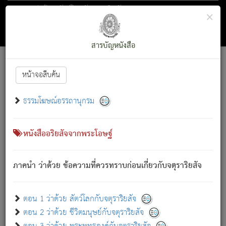
ตอน 1 ว่าด้วย สัตว์โลกกับจตุราริยสัจ
×
ถัดไป
ค้นหา
สารบัญ
สารบัญหนังสือ
[
Font :
15 ]
|
|
หน้าจอสืบค้น
ตรัสรู้แล้ว ทรงรำพึงถึงหมู่สัตว์
|
ธรรมโฆษณ์อรรถานุกรม
สัตว์โลกนี้ เกิดความเดือดร้อนแล้ว มีผัสสะบังหน้า
ย่อม
[1]
กล่าวซึ่งโรค (ความเสียดแทง) นั้นโดยความเป็นตัวเป็นตน
เขาสำคัญสิ่งใด โดยความเป็นประการใด แต่สิ่งนั้นย่อมเป็น
หนังสืออริยสัจจากพระโอษฐ์
(ตามที่เป็นจริง) โดยประการอื่นจากที่เขาสำคัญนั้น
สัตว์โลกติดข้องอยู่ในภพ ถูกภพบังหน้าแล้ว มีภพโดยความ
ภาคนำ ว่าด้วย ข้อความที่ควรทราบก่อนเกี่ยวกับจตุราริยสัจ
เป็นอย่างอื่น (จากที่มันเป็นอยู่จริง) จึงได้เพลิดเพลินยิ่งนักในภพ
นั้น
เขาเพลิดเพลินยิ่งนักในสิ่งใด สิ่งนั้นเป็นภัย (ที่เขาไม่รู้จัก)
:
ตอน 1 ว่าด้วย สัตว์โลกกับจตุราริยสัจ
เขากลัวต่อสิ่งใดสิ่งนั้นเป็นทุกข์
ตอน 2 ว่าด้วย ชีวิตมนุษย์กับจตุราริยสัจ
พรหมจรรย์นี้ อันบุคคลย่อมประพฤติ ก็เพื่อการละขาดซึ่ง