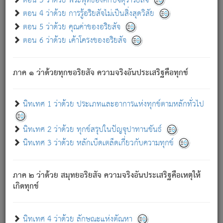
ตอน 3 ว่าด้วย พระพุทธองค์กับจตุราริยสัจ
ภพ.
ตอน 4 ว่าด้วย การรู้อริยสัจไม่เป็นสิ่งสุดวิสัย
สมณะหรือพราหมณ์เหล่าใด กล่าวความหลุดพ้นจากภพว่า
ตอน 5 ว่าด้วย คุณค่าของอริยสัจ
มีได้เพราะภพ เรากล่าวว่า สมณะหรือพราหมณ์ทั้งปวงนั้น
ตอน 6 ว่าด้วย เค้าโครงของอริยสัจ
มิใช่ผู้หลดพ้นจากภพ.
ถึงแม้สมณะหรือพราหมณ์เหล่าใด กล่าวความออกไปได้จาก
ภพ ว่ามีได้เพราะวิภพ
: เรากล่าวว่า สมณะหรือพราหมณ์ทั้ง
[2]
ภาค ๑ ว่าด้วยทุกขอริยสัจ ความจริงอันประเสริฐคือทุกข์
ปวงนั้น ก็ยังสลัดภพออกไปไม่ได้.
ก็ทุกข์นี้มีขึ้น เพราะอาศัยซึ่งอุปธิทั้งปวง.
นิทเทศ 1 ว่าด้วย ประเภทและอาการแห่งทุกข์ตามหลักทั่วไป
เพราะความสิ้นไปแห่งอุปาทานทั้งปวง ความเกิดขึ้นแห่ง
ทุกข์จึงไม่มี.
นิทเทศ 2 ว่าด้วย ทุกข์สรุปในปัญจุปาทานขันธ์
ท่านจงดูโลกนี้เถิด (จะเห็นว่า) สัตว์ทั้งหลายอันอวิชาหนา
นิทเทศ 3 ว่าด้วย หลักเบ็ดเตล็ดเกี่ยวกับความทุกข์
แน่นบังหนาแล้ว; และว่า สัตว์ผู้ยินดีในภพอันเป็นแล้วนั้น ย่อม
ไม่เป็นผู้หลุดพ้นไปจากภพได้. ก็ภพทั้งหลายเหล่าหนึ่งเหล่าใด
อันเป็นไปในที่หรือเวลาทั้งปวง
เพื่อความมีแห่งประโยชน์โดย
[3]
ภาค ๒ ว่าด้วย สมุทยอริยสัจ ความจริงอันประเสริฐคือเหตุให้
ประการทั้งปวง; ภพทั้งหลายทั้งหมดนั้น ไม่เที่ยง เป็นทุกข์ มี
เกิดทุกข์
ความแปรปรวนเป็นธรรมดา.
เมื่อบุคคลเห็นอยู่ซึ่งข้อนั้น ด้วยปัญญาอันชอบตามที่เป็นจริง
อย่างนี้อยู่; เขาย่อมละภวตัณหาได้ และไม่เพลิดเพลินวิภวตัณหา
นิทเทศ 4 ว่าด้วย ลักษณะแห่งตัณหา