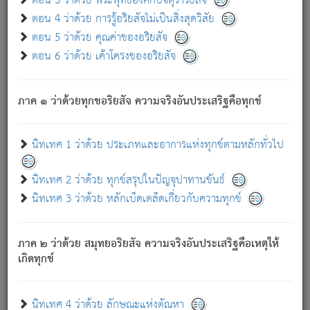
ตอน 3 ว่าด้วย พระพุทธองค์กับจตุราริยสัจ
ภพ.
ตอน 4 ว่าด้วย การรู้อริยสัจไม่เป็นสิ่งสุดวิสัย
สมณะหรือพราหมณ์เหล่าใด กล่าวความหลุดพ้นจากภพว่า
ตอน 5 ว่าด้วย คุณค่าของอริยสัจ
มีได้เพราะภพ เรากล่าวว่า สมณะหรือพราหมณ์ทั้งปวงนั้น
ตอน 6 ว่าด้วย เค้าโครงของอริยสัจ
มิใช่ผู้หลดพ้นจากภพ.
ถึงแม้สมณะหรือพราหมณ์เหล่าใด กล่าวความออกไปได้จาก
ภพ ว่ามีได้เพราะวิภพ
: เรากล่าวว่า สมณะหรือพราหมณ์ทั้ง
[2]
ภาค ๑ ว่าด้วยทุกขอริยสัจ ความจริงอันประเสริฐคือทุกข์
ปวงนั้น ก็ยังสลัดภพออกไปไม่ได้.
ก็ทุกข์นี้มีขึ้น เพราะอาศัยซึ่งอุปธิทั้งปวง.
นิทเทศ 1 ว่าด้วย ประเภทและอาการแห่งทุกข์ตามหลักทั่วไป
เพราะความสิ้นไปแห่งอุปาทานทั้งปวง ความเกิดขึ้นแห่ง
ทุกข์จึงไม่มี.
นิทเทศ 2 ว่าด้วย ทุกข์สรุปในปัญจุปาทานขันธ์
ท่านจงดูโลกนี้เถิด (จะเห็นว่า) สัตว์ทั้งหลายอันอวิชาหนา
นิทเทศ 3 ว่าด้วย หลักเบ็ดเตล็ดเกี่ยวกับความทุกข์
แน่นบังหนาแล้ว; และว่า สัตว์ผู้ยินดีในภพอันเป็นแล้วนั้น ย่อม
ไม่เป็นผู้หลุดพ้นไปจากภพได้. ก็ภพทั้งหลายเหล่าหนึ่งเหล่าใด
อันเป็นไปในที่หรือเวลาทั้งปวง
เพื่อความมีแห่งประโยชน์โดย
[3]
ภาค ๒ ว่าด้วย สมุทยอริยสัจ ความจริงอันประเสริฐคือเหตุให้
ประการทั้งปวง; ภพทั้งหลายทั้งหมดนั้น ไม่เที่ยง เป็นทุกข์ มี
เกิดทุกข์
ความแปรปรวนเป็นธรรมดา.
เมื่อบุคคลเห็นอยู่ซึ่งข้อนั้น ด้วยปัญญาอันชอบตามที่เป็นจริง
อย่างนี้อยู่; เขาย่อมละภวตัณหาได้ และไม่เพลิดเพลินวิภวตัณหา
นิทเทศ 4 ว่าด้วย ลักษณะแห่งตัณหา