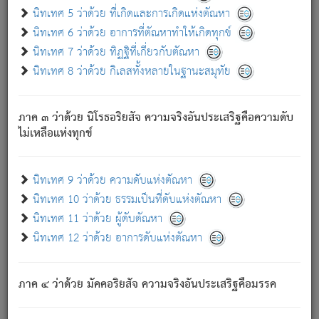
ด้วย.
นิทเทศ 5 ว่าด้วย ที่เกิดและการเกิดแห่งตัณหา
ความดับเพราะความสำรอกไม่เหลือ (แห่งภพทั้งหลาย)
นิทเทศ 6 ว่าด้วย อาการที่ตัณหาทำให้เกิดทุกข์
เพราะความสิ้นไปแห่งตัณหาโดยประการทั้งปวง นั้นคือ
นิทเทศ 7 ว่าด้วย ทิฏฐิที่เกี่ยวกับตัณหา
นิพพาน.
นิทเทศ 8 ว่าด้วย กิเลสทั้งหลายในฐานะสมุทัย
ภพใหม่ย่อมไม่มีแก่ภิกษุนั้น ผู้ดับเย็นสนิทแล้ว เพราะไม่มี
ความยึดมั่น
ภาค ๓ ว่าด้วย นิโรธอริยสัจ ความจริงอันประเสริฐคือความดับ
ภิกษุนั้น เป็นผู้ครอบงำมารได้แล้ว ชนะสงครามแล้ว ก้าวล่วง
ไม่เหลือแห่งทุกข์
ภพทั้งหลายทั้งปวงได้แล้ว เป็นผู้คงที่ (คือไม่เปลี่ยนแปลงอีกต่อ
ไป). ดังนี้แล
- อุ.ขุ.
๒๕/๑๒๑/๘๔
.
นิทเทศ 9 ว่าด้วย ความดับแห่งตัณหา
(ข้อความนี้ เป็นพระพุทธอุทานที่ทรงเปล่งออก ที่โคนต้นโพธิ์
นิทเทศ 10 ว่าด้วย ธรรมเป็นที่ดับแห่งตัณหา
เป็นที่ตรัสรู้ เมื่อตรัสรู้แล้วได้ 7 วัน)
นิทเทศ 11 ว่าด้วย ผู้ดับตัณหา
นิทเทศ 12 ว่าด้วย อาการดับแห่งตัณหา
เชื่อมโยงพระไตรปิฏก :
ภาค ๔ ว่าด้วย มัคคอริยสัจ ความจริงอันประเสริฐคือมรรค