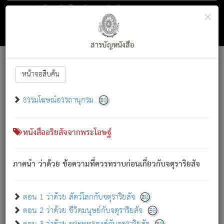
ตอน 1 ว่าด้วย สัตว์โลกกับจตุราริยสัจ
×
ถัดไป
ค้นหา
สารบัญ
สารบัญหนังสือ
[
Font :
15 ]
|
|
หน้าจอสืบค้น
ตรัสรู้แล้ว ทรงรำพึงถึงหมู่สัตว์
|
ธรรมโฆษณ์อรรถานุกรม
สัตว์โลกนี้ เกิดความเดือดร้อนแล้ว มีผัสสะบังหน้า
ย่อม
[1]
กล่าวซึ่งโรค (ความเสียดแทง) นั้นโดยความเป็นตัวเป็นตน
เขาสำคัญสิ่งใด โดยความเป็นประการใด แต่สิ่งนั้นย่อมเป็น
หนังสืออริยสัจจากพระโอษฐ์
(ตามที่เป็นจริง) โดยประการอื่นจากที่เขาสำคัญนั้น
สัตว์โลกติดข้องอยู่ในภพ ถูกภพบังหน้าแล้ว มีภพโดยความ
ภาคนำ ว่าด้วย ข้อความที่ควรทราบก่อนเกี่ยวกับจตุราริยสัจ
เป็นอย่างอื่น (จากที่มันเป็นอยู่จริง) จึงได้เพลิดเพลินยิ่งนักในภพ
นั้น
เขาเพลิดเพลินยิ่งนักในสิ่งใด สิ่งนั้นเป็นภัย (ที่เขาไม่รู้จัก)
:
ตอน 1 ว่าด้วย สัตว์โลกกับจตุราริยสัจ
เขากลัวต่อสิ่งใดสิ่งนั้นเป็นทุกข์
ตอน 2 ว่าด้วย ชีวิตมนุษย์กับจตุราริยสัจ
พรหมจรรย์นี้ อันบุคคลย่อมประพฤติ ก็เพื่อการละขาดซึ่ง