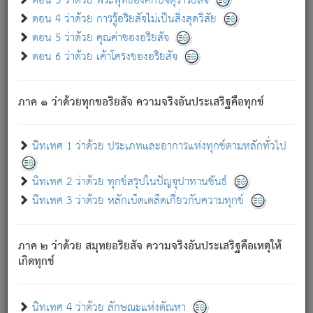
ตอน 3 ว่าด้วย พระพุทธองค์กับจตุราริยสัจ
ภพ.
ตอน 4 ว่าด้วย การรู้อริยสัจไม่เป็นสิ่งสุดวิสัย
สมณะหรือพราหมณ์เหล่าใด กล่าวความหลุดพ้นจากภพว่า
ตอน 5 ว่าด้วย คุณค่าของอริยสัจ
มีได้เพราะภพ เรากล่าวว่า สมณะหรือพราหมณ์ทั้งปวงนั้น
ตอน 6 ว่าด้วย เค้าโครงของอริยสัจ
มิใช่ผู้หลดพ้นจากภพ.
ถึงแม้สมณะหรือพราหมณ์เหล่าใด กล่าวความออกไปได้จาก
ภพ ว่ามีได้เพราะวิภพ
: เรากล่าวว่า สมณะหรือพราหมณ์ทั้ง
[2]
ภาค ๑ ว่าด้วยทุกขอริยสัจ ความจริงอันประเสริฐคือทุกข์
ปวงนั้น ก็ยังสลัดภพออกไปไม่ได้.
ก็ทุกข์นี้มีขึ้น เพราะอาศัยซึ่งอุปธิทั้งปวง.
นิทเทศ 1 ว่าด้วย ประเภทและอาการแห่งทุกข์ตามหลักทั่วไป
เพราะความสิ้นไปแห่งอุปาทานทั้งปวง ความเกิดขึ้นแห่ง
ทุกข์จึงไม่มี.
นิทเทศ 2 ว่าด้วย ทุกข์สรุปในปัญจุปาทานขันธ์
ท่านจงดูโลกนี้เถิด (จะเห็นว่า) สัตว์ทั้งหลายอันอวิชาหนา
นิทเทศ 3 ว่าด้วย หลักเบ็ดเตล็ดเกี่ยวกับความทุกข์
แน่นบังหนาแล้ว; และว่า สัตว์ผู้ยินดีในภพอันเป็นแล้วนั้น ย่อม
ไม่เป็นผู้หลุดพ้นไปจากภพได้. ก็ภพทั้งหลายเหล่าหนึ่งเหล่าใด
อันเป็นไปในที่หรือเวลาทั้งปวง
เพื่อความมีแห่งประโยชน์โดย
[3]
ภาค ๒ ว่าด้วย สมุทยอริยสัจ ความจริงอันประเสริฐคือเหตุให้
ประการทั้งปวง; ภพทั้งหลายทั้งหมดนั้น ไม่เที่ยง เป็นทุกข์ มี
เกิดทุกข์
ความแปรปรวนเป็นธรรมดา.
เมื่อบุคคลเห็นอยู่ซึ่งข้อนั้น ด้วยปัญญาอันชอบตามที่เป็นจริง
อย่างนี้อยู่; เขาย่อมละภวตัณหาได้ และไม่เพลิดเพลินวิภวตัณหา
นิทเทศ 4 ว่าด้วย ลักษณะแห่งตัณหา