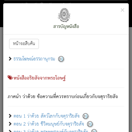
ตอน 1 ว่าด้วย สัตว์โลกกับจตุราริยสัจ
×
ถัดไป
ค้นหา
สารบัญ
สารบัญหนังสือ
[
Font :
15 ]
|
|
หน้าจอสืบค้น
ตรัสรู้แล้ว ทรงรำพึงถึงหมู่สัตว์
|
ธรรมโฆษณ์อรรถานุกรม
สัตว์โลกนี้ เกิดความเดือดร้อนแล้ว มีผัสสะบังหน้า
ย่อม
[1]
กล่าวซึ่งโรค (ความเสียดแทง) นั้นโดยความเป็นตัวเป็นตน
เขาสำคัญสิ่งใด โดยความเป็นประการใด แต่สิ่งนั้นย่อมเป็น
หนังสืออริยสัจจากพระโอษฐ์
(ตามที่เป็นจริง) โดยประการอื่นจากที่เขาสำคัญนั้น
สัตว์โลกติดข้องอยู่ในภพ ถูกภพบังหน้าแล้ว มีภพโดยความ
ภาคนำ ว่าด้วย ข้อความที่ควรทราบก่อนเกี่ยวกับจตุราริยสัจ
เป็นอย่างอื่น (จากที่มันเป็นอยู่จริง) จึงได้เพลิดเพลินยิ่งนักในภพ
นั้น
เขาเพลิดเพลินยิ่งนักในสิ่งใด สิ่งนั้นเป็นภัย (ที่เขาไม่รู้จัก)
:
ตอน 1 ว่าด้วย สัตว์โลกกับจตุราริยสัจ
เขากลัวต่อสิ่งใดสิ่งนั้นเป็นทุกข์
ตอน 2 ว่าด้วย ชีวิตมนุษย์กับจตุราริยสัจ
พรหมจรรย์นี้ อันบุคคลย่อมประพฤติ ก็เพื่อการละขาดซึ่ง