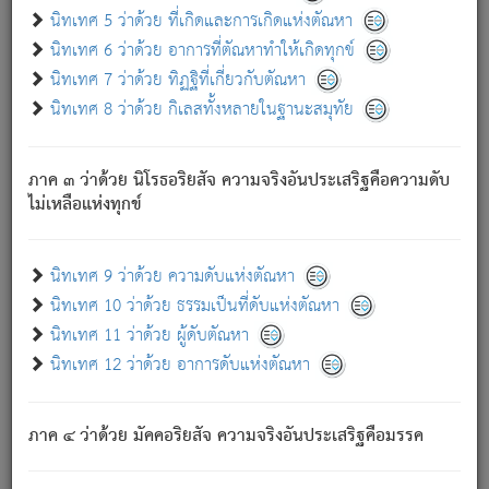
ด้วย.
นิทเทศ 5 ว่าด้วย ที่เกิดและการเกิดแห่งตัณหา
ความดับเพราะความสำรอกไม่เหลือ (แห่งภพทั้งหลาย)
นิทเทศ 6 ว่าด้วย อาการที่ตัณหาทำให้เกิดทุกข์
เพราะความสิ้นไปแห่งตัณหาโดยประการทั้งปวง นั้นคือ
นิทเทศ 7 ว่าด้วย ทิฏฐิที่เกี่ยวกับตัณหา
นิพพาน.
นิทเทศ 8 ว่าด้วย กิเลสทั้งหลายในฐานะสมุทัย
ภพใหม่ย่อมไม่มีแก่ภิกษุนั้น ผู้ดับเย็นสนิทแล้ว เพราะไม่มี
ความยึดมั่น
ภาค ๓ ว่าด้วย นิโรธอริยสัจ ความจริงอันประเสริฐคือความดับ
ภิกษุนั้น เป็นผู้ครอบงำมารได้แล้ว ชนะสงครามแล้ว ก้าวล่วง
ไม่เหลือแห่งทุกข์
ภพทั้งหลายทั้งปวงได้แล้ว เป็นผู้คงที่ (คือไม่เปลี่ยนแปลงอีกต่อ
ไป). ดังนี้แล
- อุ.ขุ.
๒๕/๑๒๑/๘๔
.
นิทเทศ 9 ว่าด้วย ความดับแห่งตัณหา
(ข้อความนี้ เป็นพระพุทธอุทานที่ทรงเปล่งออก ที่โคนต้นโพธิ์
นิทเทศ 10 ว่าด้วย ธรรมเป็นที่ดับแห่งตัณหา
เป็นที่ตรัสรู้ เมื่อตรัสรู้แล้วได้ 7 วัน)
นิทเทศ 11 ว่าด้วย ผู้ดับตัณหา
นิทเทศ 12 ว่าด้วย อาการดับแห่งตัณหา
เชื่อมโยงพระไตรปิฏก :
ภาค ๔ ว่าด้วย มัคคอริยสัจ ความจริงอันประเสริฐคือมรรค