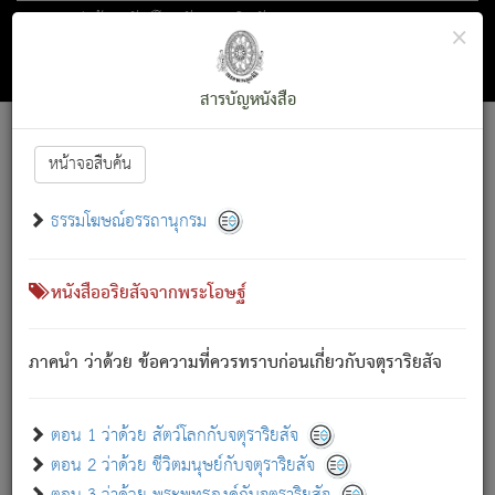
ตอน 1 ว่าด้วย สัตว์โลกกับจตุราริยสัจ
×
ถัดไป
ค้นหา
สารบัญ
สารบัญหนังสือ
[
Font :
15 ]
|
|
หน้าจอสืบค้น
ตรัสรู้แล้ว ทรงรำพึงถึงหมู่สัตว์
|
ธรรมโฆษณ์อรรถานุกรม
สัตว์โลกนี้ เกิดความเดือดร้อนแล้ว มีผัสสะบังหน้า
ย่อม
[1]
กล่าวซึ่งโรค (ความเสียดแทง) นั้นโดยความเป็นตัวเป็นตน
เขาสำคัญสิ่งใด โดยความเป็นประการใด แต่สิ่งนั้นย่อมเป็น
หนังสืออริยสัจจากพระโอษฐ์
(ตามที่เป็นจริง) โดยประการอื่นจากที่เขาสำคัญนั้น
สัตว์โลกติดข้องอยู่ในภพ ถูกภพบังหน้าแล้ว มีภพโดยความ
ภาคนำ ว่าด้วย ข้อความที่ควรทราบก่อนเกี่ยวกับจตุราริยสัจ
เป็นอย่างอื่น (จากที่มันเป็นอยู่จริง) จึงได้เพลิดเพลินยิ่งนักในภพ
นั้น
เขาเพลิดเพลินยิ่งนักในสิ่งใด สิ่งนั้นเป็นภัย (ที่เขาไม่รู้จัก)
:
ตอน 1 ว่าด้วย สัตว์โลกกับจตุราริยสัจ
เขากลัวต่อสิ่งใดสิ่งนั้นเป็นทุกข์
ตอน 2 ว่าด้วย ชีวิตมนุษย์กับจตุราริยสัจ
พรหมจรรย์นี้ อันบุคคลย่อมประพฤติ ก็เพื่อการละขาดซึ่ง