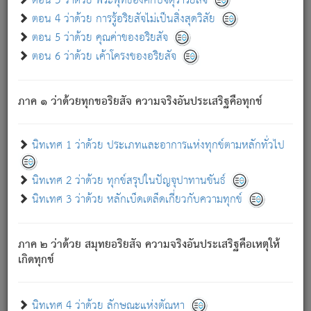
ตอน 3 ว่าด้วย พระพุทธองค์กับจตุราริยสัจ
ภพ.
ตอน 4 ว่าด้วย การรู้อริยสัจไม่เป็นสิ่งสุดวิสัย
สมณะหรือพราหมณ์เหล่าใด กล่าวความหลุดพ้นจากภพว่า
ตอน 5 ว่าด้วย คุณค่าของอริยสัจ
มีได้เพราะภพ เรากล่าวว่า สมณะหรือพราหมณ์ทั้งปวงนั้น
ตอน 6 ว่าด้วย เค้าโครงของอริยสัจ
มิใช่ผู้หลดพ้นจากภพ.
ถึงแม้สมณะหรือพราหมณ์เหล่าใด กล่าวความออกไปได้จาก
ภพ ว่ามีได้เพราะวิภพ
: เรากล่าวว่า สมณะหรือพราหมณ์ทั้ง
[2]
ภาค ๑ ว่าด้วยทุกขอริยสัจ ความจริงอันประเสริฐคือทุกข์
ปวงนั้น ก็ยังสลัดภพออกไปไม่ได้.
ก็ทุกข์นี้มีขึ้น เพราะอาศัยซึ่งอุปธิทั้งปวง.
นิทเทศ 1 ว่าด้วย ประเภทและอาการแห่งทุกข์ตามหลักทั่วไป
เพราะความสิ้นไปแห่งอุปาทานทั้งปวง ความเกิดขึ้นแห่ง
ทุกข์จึงไม่มี.
นิทเทศ 2 ว่าด้วย ทุกข์สรุปในปัญจุปาทานขันธ์
ท่านจงดูโลกนี้เถิด (จะเห็นว่า) สัตว์ทั้งหลายอันอวิชาหนา
นิทเทศ 3 ว่าด้วย หลักเบ็ดเตล็ดเกี่ยวกับความทุกข์
แน่นบังหนาแล้ว; และว่า สัตว์ผู้ยินดีในภพอันเป็นแล้วนั้น ย่อม
ไม่เป็นผู้หลุดพ้นไปจากภพได้. ก็ภพทั้งหลายเหล่าหนึ่งเหล่าใด
อันเป็นไปในที่หรือเวลาทั้งปวง
เพื่อความมีแห่งประโยชน์โดย
[3]
ภาค ๒ ว่าด้วย สมุทยอริยสัจ ความจริงอันประเสริฐคือเหตุให้
ประการทั้งปวง; ภพทั้งหลายทั้งหมดนั้น ไม่เที่ยง เป็นทุกข์ มี
เกิดทุกข์
ความแปรปรวนเป็นธรรมดา.
เมื่อบุคคลเห็นอยู่ซึ่งข้อนั้น ด้วยปัญญาอันชอบตามที่เป็นจริง
อย่างนี้อยู่; เขาย่อมละภวตัณหาได้ และไม่เพลิดเพลินวิภวตัณหา
นิทเทศ 4 ว่าด้วย ลักษณะแห่งตัณหา