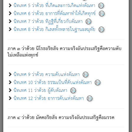
ด้วย.
นิทเทศ 5 ว่าด้วย ที่เกิดและการเกิดแห่งตัณหา
ความดับเพราะความสำรอกไม่เหลือ (แห่งภพทั้งหลาย)
นิทเทศ 6 ว่าด้วย อาการที่ตัณหาทำให้เกิดทุกข์
เพราะความสิ้นไปแห่งตัณหาโดยประการทั้งปวง นั้นคือ
นิทเทศ 7 ว่าด้วย ทิฏฐิที่เกี่ยวกับตัณหา
นิพพาน.
นิทเทศ 8 ว่าด้วย กิเลสทั้งหลายในฐานะสมุทัย
ภพใหม่ย่อมไม่มีแก่ภิกษุนั้น ผู้ดับเย็นสนิทแล้ว เพราะไม่มี
ความยึดมั่น
ภาค ๓ ว่าด้วย นิโรธอริยสัจ ความจริงอันประเสริฐคือความดับ
ภิกษุนั้น เป็นผู้ครอบงำมารได้แล้ว ชนะสงครามแล้ว ก้าวล่วง
ไม่เหลือแห่งทุกข์
ภพทั้งหลายทั้งปวงได้แล้ว เป็นผู้คงที่ (คือไม่เปลี่ยนแปลงอีกต่อ
ไป). ดังนี้แล
- อุ.ขุ.
๒๕/๑๒๑/๘๔
.
นิทเทศ 9 ว่าด้วย ความดับแห่งตัณหา
(ข้อความนี้ เป็นพระพุทธอุทานที่ทรงเปล่งออก ที่โคนต้นโพธิ์
นิทเทศ 10 ว่าด้วย ธรรมเป็นที่ดับแห่งตัณหา
เป็นที่ตรัสรู้ เมื่อตรัสรู้แล้วได้ 7 วัน)
นิทเทศ 11 ว่าด้วย ผู้ดับตัณหา
นิทเทศ 12 ว่าด้วย อาการดับแห่งตัณหา
เชื่อมโยงพระไตรปิฏก :
ภาค ๔ ว่าด้วย มัคคอริยสัจ ความจริงอันประเสริฐคือมรรค