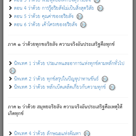
ตอน 3 ว่าด้วย พระพุทธองค์กับจตุราริยสัจ
ภพ.
ตอน 4 ว่าด้วย การรู้อริยสัจไม่เป็นสิ่งสุดวิสัย
สมณะหรือพราหมณ์เหล่าใด กล่าวความหลุดพ้นจากภพว่า
ตอน 5 ว่าด้วย คุณค่าของอริยสัจ
มีได้เพราะภพ เรากล่าวว่า สมณะหรือพราหมณ์ทั้งปวงนั้น
ตอน 6 ว่าด้วย เค้าโครงของอริยสัจ
มิใช่ผู้หลดพ้นจากภพ.
ถึงแม้สมณะหรือพราหมณ์เหล่าใด กล่าวความออกไปได้จาก
ภพ ว่ามีได้เพราะวิภพ
: เรากล่าวว่า สมณะหรือพราหมณ์ทั้ง
[2]
ภาค ๑ ว่าด้วยทุกขอริยสัจ ความจริงอันประเสริฐคือทุกข์
ปวงนั้น ก็ยังสลัดภพออกไปไม่ได้.
ก็ทุกข์นี้มีขึ้น เพราะอาศัยซึ่งอุปธิทั้งปวง.
นิทเทศ 1 ว่าด้วย ประเภทและอาการแห่งทุกข์ตามหลักทั่วไป
เพราะความสิ้นไปแห่งอุปาทานทั้งปวง ความเกิดขึ้นแห่ง
ทุกข์จึงไม่มี.
นิทเทศ 2 ว่าด้วย ทุกข์สรุปในปัญจุปาทานขันธ์
ท่านจงดูโลกนี้เถิด (จะเห็นว่า) สัตว์ทั้งหลายอันอวิชาหนา
นิทเทศ 3 ว่าด้วย หลักเบ็ดเตล็ดเกี่ยวกับความทุกข์
แน่นบังหนาแล้ว; และว่า สัตว์ผู้ยินดีในภพอันเป็นแล้วนั้น ย่อม
ไม่เป็นผู้หลุดพ้นไปจากภพได้. ก็ภพทั้งหลายเหล่าหนึ่งเหล่าใด
อันเป็นไปในที่หรือเวลาทั้งปวง
เพื่อความมีแห่งประโยชน์โดย
[3]
ภาค ๒ ว่าด้วย สมุทยอริยสัจ ความจริงอันประเสริฐคือเหตุให้
ประการทั้งปวง; ภพทั้งหลายทั้งหมดนั้น ไม่เที่ยง เป็นทุกข์ มี
เกิดทุกข์
ความแปรปรวนเป็นธรรมดา.
เมื่อบุคคลเห็นอยู่ซึ่งข้อนั้น ด้วยปัญญาอันชอบตามที่เป็นจริง
อย่างนี้อยู่; เขาย่อมละภวตัณหาได้ และไม่เพลิดเพลินวิภวตัณหา
นิทเทศ 4 ว่าด้วย ลักษณะแห่งตัณหา