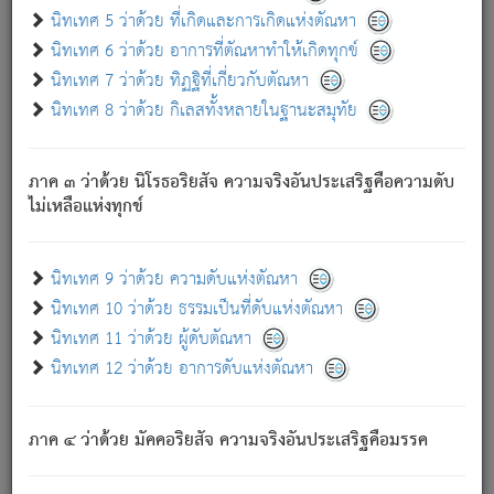
ด้วย.
นิทเทศ 5 ว่าด้วย ที่เกิดและการเกิดแห่งตัณหา
ความดับเพราะความสำรอกไม่เหลือ (แห่งภพทั้งหลาย)
นิทเทศ 6 ว่าด้วย อาการที่ตัณหาทำให้เกิดทุกข์
เพราะความสิ้นไปแห่งตัณหาโดยประการทั้งปวง นั้นคือ
นิทเทศ 7 ว่าด้วย ทิฏฐิที่เกี่ยวกับตัณหา
นิพพาน.
นิทเทศ 8 ว่าด้วย กิเลสทั้งหลายในฐานะสมุทัย
ภพใหม่ย่อมไม่มีแก่ภิกษุนั้น ผู้ดับเย็นสนิทแล้ว เพราะไม่มี
ความยึดมั่น
ภาค ๓ ว่าด้วย นิโรธอริยสัจ ความจริงอันประเสริฐคือความดับ
ภิกษุนั้น เป็นผู้ครอบงำมารได้แล้ว ชนะสงครามแล้ว ก้าวล่วง
ไม่เหลือแห่งทุกข์
ภพทั้งหลายทั้งปวงได้แล้ว เป็นผู้คงที่ (คือไม่เปลี่ยนแปลงอีกต่อ
ไป). ดังนี้แล
- อุ.ขุ.
๒๕/๑๒๑/๘๔
.
นิทเทศ 9 ว่าด้วย ความดับแห่งตัณหา
(ข้อความนี้ เป็นพระพุทธอุทานที่ทรงเปล่งออก ที่โคนต้นโพธิ์
นิทเทศ 10 ว่าด้วย ธรรมเป็นที่ดับแห่งตัณหา
เป็นที่ตรัสรู้ เมื่อตรัสรู้แล้วได้ 7 วัน)
นิทเทศ 11 ว่าด้วย ผู้ดับตัณหา
นิทเทศ 12 ว่าด้วย อาการดับแห่งตัณหา
เชื่อมโยงพระไตรปิฏก :
ภาค ๔ ว่าด้วย มัคคอริยสัจ ความจริงอันประเสริฐคือมรรค