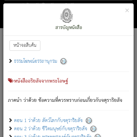
ตอน 1 ว่าด้วย สัตว์โลกกับจตุราริยสัจ
×
ถัดไป
ค้นหา
สารบัญ
สารบัญหนังสือ
[
Font :
15 ]
|
|
หน้าจอสืบค้น
ตรัสรู้แล้ว ทรงรำพึงถึงหมู่สัตว์
|
ธรรมโฆษณ์อรรถานุกรม
สัตว์โลกนี้ เกิดความเดือดร้อนแล้ว มีผัสสะบังหน้า
ย่อม
[1]
กล่าวซึ่งโรค (ความเสียดแทง) นั้นโดยความเป็นตัวเป็นตน
เขาสำคัญสิ่งใด โดยความเป็นประการใด แต่สิ่งนั้นย่อมเป็น
หนังสืออริยสัจจากพระโอษฐ์
(ตามที่เป็นจริง) โดยประการอื่นจากที่เขาสำคัญนั้น
สัตว์โลกติดข้องอยู่ในภพ ถูกภพบังหน้าแล้ว มีภพโดยความ
ภาคนำ ว่าด้วย ข้อความที่ควรทราบก่อนเกี่ยวกับจตุราริยสัจ
เป็นอย่างอื่น (จากที่มันเป็นอยู่จริง) จึงได้เพลิดเพลินยิ่งนักในภพ
นั้น
เขาเพลิดเพลินยิ่งนักในสิ่งใด สิ่งนั้นเป็นภัย (ที่เขาไม่รู้จัก)
:
ตอน 1 ว่าด้วย สัตว์โลกกับจตุราริยสัจ
เขากลัวต่อสิ่งใดสิ่งนั้นเป็นทุกข์
ตอน 2 ว่าด้วย ชีวิตมนุษย์กับจตุราริยสัจ
พรหมจรรย์นี้ อันบุคคลย่อมประพฤติ ก็เพื่อการละขาดซึ่ง