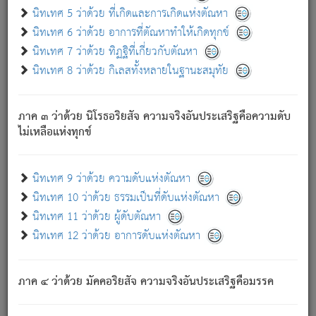
ด้วย.
นิทเทศ 5 ว่าด้วย ที่เกิดและการเกิดแห่งตัณหา
ความดับเพราะความสำรอกไม่เหลือ (แห่งภพทั้งหลาย)
นิทเทศ 6 ว่าด้วย อาการที่ตัณหาทำให้เกิดทุกข์
เพราะความสิ้นไปแห่งตัณหาโดยประการทั้งปวง นั้นคือ
นิทเทศ 7 ว่าด้วย ทิฏฐิที่เกี่ยวกับตัณหา
นิพพาน.
นิทเทศ 8 ว่าด้วย กิเลสทั้งหลายในฐานะสมุทัย
ภพใหม่ย่อมไม่มีแก่ภิกษุนั้น ผู้ดับเย็นสนิทแล้ว เพราะไม่มี
ความยึดมั่น
ภาค ๓ ว่าด้วย นิโรธอริยสัจ ความจริงอันประเสริฐคือความดับ
ภิกษุนั้น เป็นผู้ครอบงำมารได้แล้ว ชนะสงครามแล้ว ก้าวล่วง
ไม่เหลือแห่งทุกข์
ภพทั้งหลายทั้งปวงได้แล้ว เป็นผู้คงที่ (คือไม่เปลี่ยนแปลงอีกต่อ
ไป). ดังนี้แล
- อุ.ขุ.
๒๕/๑๒๑/๘๔
.
นิทเทศ 9 ว่าด้วย ความดับแห่งตัณหา
(ข้อความนี้ เป็นพระพุทธอุทานที่ทรงเปล่งออก ที่โคนต้นโพธิ์
นิทเทศ 10 ว่าด้วย ธรรมเป็นที่ดับแห่งตัณหา
เป็นที่ตรัสรู้ เมื่อตรัสรู้แล้วได้ 7 วัน)
นิทเทศ 11 ว่าด้วย ผู้ดับตัณหา
นิทเทศ 12 ว่าด้วย อาการดับแห่งตัณหา
เชื่อมโยงพระไตรปิฏก :
ภาค ๔ ว่าด้วย มัคคอริยสัจ ความจริงอันประเสริฐคือมรรค