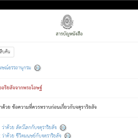
สารบัญหนังสือ
สืบค้น
งหน้า
ย่อมกล่าวซึ่งโรค (ความเสียดแทง) นั้นโดยความเป็นตัวเป็นตน
[1]
ฆษณ์อรรถานุกรม
ั้นย่อมเป็น (ตามที่เป็นจริง) โดยประการอื่นจากที่เขาสำคัญนั้น
พโดยความเป็นอย่างอื่น (จากที่มันเป็นอยู่จริง) จึงได้เพลิดเพลินยิ่งนักในภ
ืออริยสัจจากพระโอษฐ์
่เขาไม่รู้จัก)
: เขากลัวต่อสิ่งใดสิ่งนั้นเป็นทุกข์
การละขาดซึ่งภพ.
าด้วย ข้อความที่ควรทราบก่อนเกี่ยวกับจตุราริยสัจ
้นจากภพว่ามีได้เพราะภพ เรากล่าวว่า สมณะหรือพราหมณ์ทั้งปวงนั้น 
อกไปได้จากภพ ว่ามีได้เพราะวิภพ
: เรากล่าวว่า สมณะหรือพราหมณ์ทั้งป
[2]
ว่าด้วย สัตว์โลกกับจตุราริยสัจ
ว่าด้วย ชีวิตมนุษย์กับจตุราริยสัจ