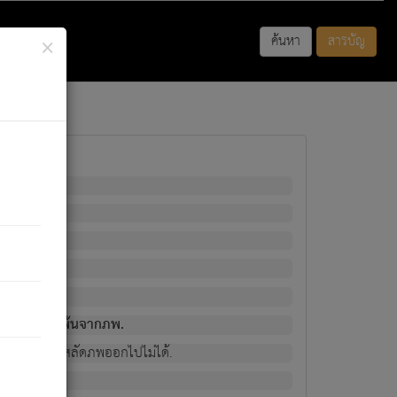
×
ค้นหา
สารบัญ
พนั้น
มิใช่ผู้หลดพ้นจากภพ.
วงนั้น ก็ยังสลัดภพออกไปไม่ได้.