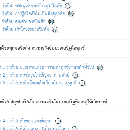
ดขึ้นแห่งทุกข์จึงไม่มี.
ว่าด้วย พระพุทธองค์กับจตุราริยสัจ
อันอวิชาหนาแน่นบังหนาแล้ว; และว่า สัตว์ผู้ยินดีในภพอันเป็นแล้วนั้น ย่อมไ
ว่าด้วย การรู้อริยสัจไม่เป็นสิ่งสุดวิสัย
ห่งประโยชน์โดยประการทั้งปวง; ภพทั้งหลายทั้งหมดนั้น ไม่เที่ยง เป็นทุ
ว่าด้วย คุณค่าของอริยสัจ
อบตามที่เป็นจริงอย่างนี้อยู่; เขาย่อมละภวตัณหาได้ และไม่เพลิดเพลินวิภวตั
ว่าด้วย เค้าโครงของอริยสัจ
ั้งหลาย) เพราะความสิ้นไปแห่งตัณหาโดยประการทั้งปวง นั้นคือนิพพา
ว เพราะไม่มีความยึดมั่น
าด้วยทุกขอริยสัจ ความจริงอันประเสริฐคือทุกข์
ล้ว ก้าวล่วงภพทั้งหลายทั้งปวงได้แล้ว เป็นผู้คงที่ (คือไม่เปลี่ยนแปลงอีกต่
ศ 1 ว่าด้วย ประเภทและอาการแห่งทุกข์ตามหลักทั่วไป
คนต้นโพธิ์เป็นที่ตรัสรู้ เมื่อตรัสรู้แล้วได้ 7 วัน)
 2 ว่าด้วย ทุกข์สรุปในปัญจุปาทานขันธ์
 3 ว่าด้วย หลักเบ็ดเตล็ดเกี่ยวกับความทุกข์
ด้วย สมุทยอริยสัจ ความจริงอันประเสริฐคือเหตุให้เกิดทุกข์
กที่สุด ผู้ศึกษาก็พึงตรวจสอบกับตัวเล่มหนังสือต้นฉบับ ที่มีการพิมพ์ครั้งล่าสุด ก่อ
ศ 4 ว่าด้วย ลักษณะแห่งตัณหา
 5 ว่าด้วย ที่เกิดและการเกิดแห่งตัณหา