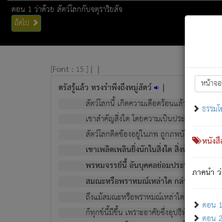
ตอน 1 ว่าด้วย สัตว์โลกกับจตุราริยสัจ
ถัดไป
[
Font :
15 ]
|
|
หน้าจอ
ตรัสรู้แล้ว ทรงรำพึงถึงหมู่สัตว์
|
สัตว์โลกนี้ เกิดความเดือดร้อนแล้ว มีผัสสะบั
ธรรมโ
เขาสำคัญสิ่งใด โดยความเป็นประการใด แต่สิ่งน
สัตว์โลกติดข้องอยู่ในภพ ถูกภพบังหน้าแล้ว มีภ
หนังส
เขาเพลิดเพลินยิ่งนักในสิ่งใด สิ่งนั้นเป็นภัย (ที
พรหมจรรย์นี้ อันบุคคลย่อมประพฤติ ก็เพื่อ
ภาคนำ ว่
สมณะหรือพราหมณ์เหล่าใด กล่าวความหลุดพ
ถึงแม้สมณะหรือพราหมณ์เหล่าใด กล่าวความอ
ตอน 1 
ก็ทุกข์นี้มีขึ้น เพราะอาศัยซึ่งอุปธิทั้งปวง.
ตอน 2 