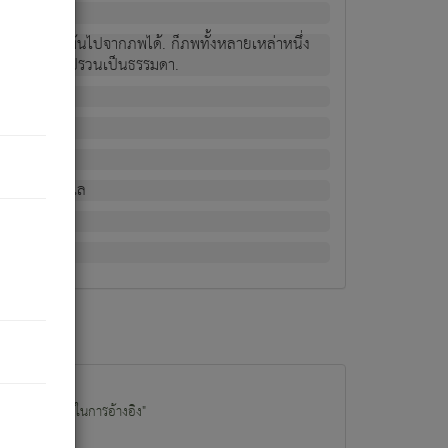
ม่เป็นผู้หลุดพ้นไปจากภพได้. ก็ภพทั้งหลายเหล่าหนึ่ง
กข์ มีความแปรปรวนเป็นธรรมดา.
ณหาด้วย.
น.
อไป). ดังนี้แล
นนำข้อมูลไปใช้ในการอ้างอิง"