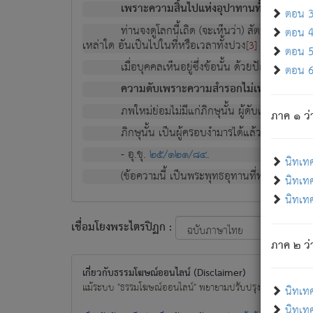
เพราะความสิ้นไปแห่งอุปาทานทั้งปวง ความเกิ
ตอน 3 
ท่านจงดูโลกนี้เถิด (จะเห็นว่า) สัตว์ทั้งหลาย
ตอน 4 
เหล่าใด อันเป็นไปในที่หรือเวลาทั้งปวง
เพื่อความมีแ
[3]
ตอน 5 
เมื่อบุคคลเห็นอยู่ซึ่งข้อนั้น ด้วยปัญญาอันช
ตอน 6 
ความดับเพราะความสำรอกไม่เหลือ (แห่งภพท
ภพใหม่ย่อมไม่มีแก่ภิกษุนั้น ผู้ดับเย็นสนิทแล้
ภาค ๑ ว่
ภิกษุนั้น เป็นผู้ครอบงำมารได้แล้ว ชนะสงครามแ
- อุ.ขุ.
๒๕/๑๒๑/๘๔
.
นิทเท
(ข้อความนี้ เป็นพระพุทธอุทานที่ทรงเปล่งออก ที่โ
นิทเทศ
นิทเทศ
เชื่อมโยงพระไตรปิฏก :
ภาค ๒ ว่า
เกี่ยวกับธรรมโฆษณ์ออนไลน์ (Disclaimer)
แม้ระบบ "ธรรมโฆษณ์ออนไลน์" พยายามปรับปรุงข้อมูลให้ถูกต้องมา
นิทเท
นิทเทศ