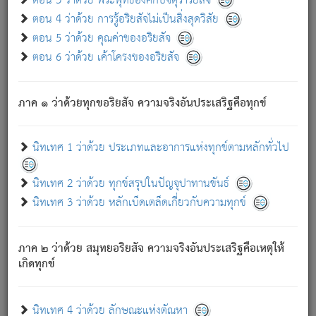
ตอน 3 ว่าด้วย พระพุทธองค์กับจตุราริยสัจ
ภพ.
ตอน 4 ว่าด้วย การรู้อริยสัจไม่เป็นสิ่งสุดวิสัย
สมณะหรือพราหมณ์เหล่าใด กล่าวความหลุดพ้นจากภพว่า
ตอน 5 ว่าด้วย คุณค่าของอริยสัจ
มีได้เพราะภพ เรากล่าวว่า สมณะหรือพราหมณ์ทั้งปวงนั้น
ตอน 6 ว่าด้วย เค้าโครงของอริยสัจ
มิใช่ผู้หลดพ้นจากภพ.
ถึงแม้สมณะหรือพราหมณ์เหล่าใด กล่าวความออกไปได้จาก
ภพ ว่ามีได้เพราะวิภพ
: เรากล่าวว่า สมณะหรือพราหมณ์ทั้ง
[2]
ภาค ๑ ว่าด้วยทุกขอริยสัจ ความจริงอันประเสริฐคือทุกข์
ปวงนั้น ก็ยังสลัดภพออกไปไม่ได้.
ก็ทุกข์นี้มีขึ้น เพราะอาศัยซึ่งอุปธิทั้งปวง.
นิทเทศ 1 ว่าด้วย ประเภทและอาการแห่งทุกข์ตามหลักทั่วไป
เพราะความสิ้นไปแห่งอุปาทานทั้งปวง ความเกิดขึ้นแห่ง
ทุกข์จึงไม่มี.
นิทเทศ 2 ว่าด้วย ทุกข์สรุปในปัญจุปาทานขันธ์
ท่านจงดูโลกนี้เถิด (จะเห็นว่า) สัตว์ทั้งหลายอันอวิชาหนา
นิทเทศ 3 ว่าด้วย หลักเบ็ดเตล็ดเกี่ยวกับความทุกข์
แน่นบังหนาแล้ว; และว่า สัตว์ผู้ยินดีในภพอันเป็นแล้วนั้น ย่อม
ไม่เป็นผู้หลุดพ้นไปจากภพได้. ก็ภพทั้งหลายเหล่าหนึ่งเหล่าใด
อันเป็นไปในที่หรือเวลาทั้งปวง
เพื่อความมีแห่งประโยชน์โดย
[3]
ภาค ๒ ว่าด้วย สมุทยอริยสัจ ความจริงอันประเสริฐคือเหตุให้
ประการทั้งปวง; ภพทั้งหลายทั้งหมดนั้น ไม่เที่ยง เป็นทุกข์ มี
เกิดทุกข์
ความแปรปรวนเป็นธรรมดา.
เมื่อบุคคลเห็นอยู่ซึ่งข้อนั้น ด้วยปัญญาอันชอบตามที่เป็นจริง
อย่างนี้อยู่; เขาย่อมละภวตัณหาได้ และไม่เพลิดเพลินวิภวตัณหา
นิทเทศ 4 ว่าด้วย ลักษณะแห่งตัณหา