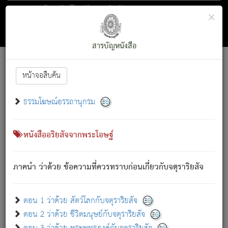
ตอน 1 ว่าด้วย สัตว์โลกกับจตุราริยสัจ
×
ถัดไป
ค้นหา
สารบัญ
สารบัญหนังสือ
[
Font :
15 ]
|
|
หน้าจอสืบค้น
ตรัสรู้แล้ว ทรงรำพึงถึงหมู่สัตว์
|
ธรรมโฆษณ์อรรถานุกรม
สัตว์โลกนี้ เกิดความเดือดร้อนแล้ว มีผัสสะบังหน้า
ย่อม
[1]
กล่าวซึ่งโรค (ความเสียดแทง) นั้นโดยความเป็นตัวเป็นตน
เขาสำคัญสิ่งใด โดยความเป็นประการใด แต่สิ่งนั้นย่อมเป็น
หนังสืออริยสัจจากพระโอษฐ์
(ตามที่เป็นจริง) โดยประการอื่นจากที่เขาสำคัญนั้น
สัตว์โลกติดข้องอยู่ในภพ ถูกภพบังหน้าแล้ว มีภพโดยความ
ภาคนำ ว่าด้วย ข้อความที่ควรทราบก่อนเกี่ยวกับจตุราริยสัจ
เป็นอย่างอื่น (จากที่มันเป็นอยู่จริง) จึงได้เพลิดเพลินยิ่งนักในภพ
นั้น
เขาเพลิดเพลินยิ่งนักในสิ่งใด สิ่งนั้นเป็นภัย (ที่เขาไม่รู้จัก)
:
ตอน 1 ว่าด้วย สัตว์โลกกับจตุราริยสัจ
เขากลัวต่อสิ่งใดสิ่งนั้นเป็นทุกข์
ตอน 2 ว่าด้วย ชีวิตมนุษย์กับจตุราริยสัจ
พรหมจรรย์นี้ อันบุคคลย่อมประพฤติ ก็เพื่อการละขาดซึ่ง