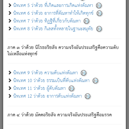
ด้วย.
นิทเทศ 5 ว่าด้วย ที่เกิดและการเกิดแห่งตัณหา
ความดับเพราะความสำรอกไม่เหลือ (แห่งภพทั้งหลาย)
นิทเทศ 6 ว่าด้วย อาการที่ตัณหาทำให้เกิดทุกข์
เพราะความสิ้นไปแห่งตัณหาโดยประการทั้งปวง นั้นคือ
นิทเทศ 7 ว่าด้วย ทิฏฐิที่เกี่ยวกับตัณหา
นิพพาน.
นิทเทศ 8 ว่าด้วย กิเลสทั้งหลายในฐานะสมุทัย
ภพใหม่ย่อมไม่มีแก่ภิกษุนั้น ผู้ดับเย็นสนิทแล้ว เพราะไม่มี
ความยึดมั่น
ภาค ๓ ว่าด้วย นิโรธอริยสัจ ความจริงอันประเสริฐคือความดับ
ภิกษุนั้น เป็นผู้ครอบงำมารได้แล้ว ชนะสงครามแล้ว ก้าวล่วง
ไม่เหลือแห่งทุกข์
ภพทั้งหลายทั้งปวงได้แล้ว เป็นผู้คงที่ (คือไม่เปลี่ยนแปลงอีกต่อ
ไป). ดังนี้แล
- อุ.ขุ.
๒๕/๑๒๑/๘๔
.
นิทเทศ 9 ว่าด้วย ความดับแห่งตัณหา
(ข้อความนี้ เป็นพระพุทธอุทานที่ทรงเปล่งออก ที่โคนต้นโพธิ์
นิทเทศ 10 ว่าด้วย ธรรมเป็นที่ดับแห่งตัณหา
เป็นที่ตรัสรู้ เมื่อตรัสรู้แล้วได้ 7 วัน)
นิทเทศ 11 ว่าด้วย ผู้ดับตัณหา
นิทเทศ 12 ว่าด้วย อาการดับแห่งตัณหา
เชื่อมโยงพระไตรปิฏก :
ภาค ๔ ว่าด้วย มัคคอริยสัจ ความจริงอันประเสริฐคือมรรค