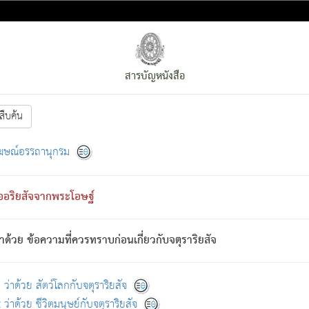
สารบัญหนังสือ
สืบค้น
งหน้า
ย่อมกล่าวซึ่งโรค (ความเสียดแทง) นั้นโดยความเป็นตัวเป็นตน
[1]
ฆษณ์อรรถานุกรม
ั้นย่อมเป็น (ตามที่เป็นจริง) โดยประการอื่นจากที่เขาสำคัญนั้น
พโดยความเป็นอย่างอื่น (จากที่มันเป็นอยู่จริง) จึงได้เพลิดเพลินยิ่งนักในภ
ืออริยสัจจากพระโอษฐ์
่เขาไม่รู้จัก)
: เขากลัวต่อสิ่งใดสิ่งนั้นเป็นทุกข์
การละขาดซึ่งภพ.
าด้วย ข้อความที่ควรทราบก่อนเกี่ยวกับจตุราริยสัจ
้นจากภพว่ามีได้เพราะภพ เรากล่าวว่า สมณะหรือพราหมณ์ทั้งปวงนั้น 
อกไปได้จากภพ ว่ามีได้เพราะวิภพ
: เรากล่าวว่า สมณะหรือพราหมณ์ทั้งป
[2]
ว่าด้วย สัตว์โลกกับจตุราริยสัจ
ว่าด้วย ชีวิตมนุษย์กับจตุราริยสัจ