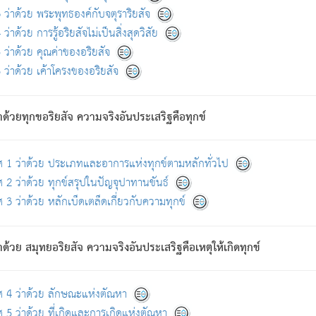
ดขึ้นแห่งทุกข์จึงไม่มี.
ว่าด้วย พระพุทธองค์กับจตุราริยสัจ
อันอวิชาหนาแน่นบังหนาแล้ว; และว่า สัตว์ผู้ยินดีในภพอันเป็นแล้วนั้น ย่อมไ
ว่าด้วย การรู้อริยสัจไม่เป็นสิ่งสุดวิสัย
ห่งประโยชน์โดยประการทั้งปวง; ภพทั้งหลายทั้งหมดนั้น ไม่เที่ยง เป็นทุ
ว่าด้วย คุณค่าของอริยสัจ
อบตามที่เป็นจริงอย่างนี้อยู่; เขาย่อมละภวตัณหาได้ และไม่เพลิดเพลินวิภวตั
ว่าด้วย เค้าโครงของอริยสัจ
ั้งหลาย) เพราะความสิ้นไปแห่งตัณหาโดยประการทั้งปวง นั้นคือนิพพา
ว เพราะไม่มีความยึดมั่น
าด้วยทุกขอริยสัจ ความจริงอันประเสริฐคือทุกข์
ล้ว ก้าวล่วงภพทั้งหลายทั้งปวงได้แล้ว เป็นผู้คงที่ (คือไม่เปลี่ยนแปลงอีกต่
ศ 1 ว่าด้วย ประเภทและอาการแห่งทุกข์ตามหลักทั่วไป
คนต้นโพธิ์เป็นที่ตรัสรู้ เมื่อตรัสรู้แล้วได้ 7 วัน)
 2 ว่าด้วย ทุกข์สรุปในปัญจุปาทานขันธ์
 3 ว่าด้วย หลักเบ็ดเตล็ดเกี่ยวกับความทุกข์
ด้วย สมุทยอริยสัจ ความจริงอันประเสริฐคือเหตุให้เกิดทุกข์
กที่สุด ผู้ศึกษาก็พึงตรวจสอบกับตัวเล่มหนังสือต้นฉบับ ที่มีการพิมพ์ครั้งล่าสุด ก่อ
ศ 4 ว่าด้วย ลักษณะแห่งตัณหา
 5 ว่าด้วย ที่เกิดและการเกิดแห่งตัณหา