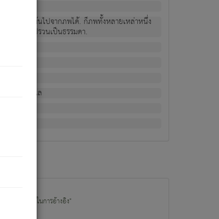
ม่เป็นผู้หลุดพ้นไปจากภพได้. ก็ภพทั้งหลายเหล่าหนึ่ง
กข์ มีความแปรปรวนเป็นธรรมดา.
ณหาด้วย.
น.
อไป). ดังนี้แล
นนำข้อมูลไปใช้ในการอ้างอิง"