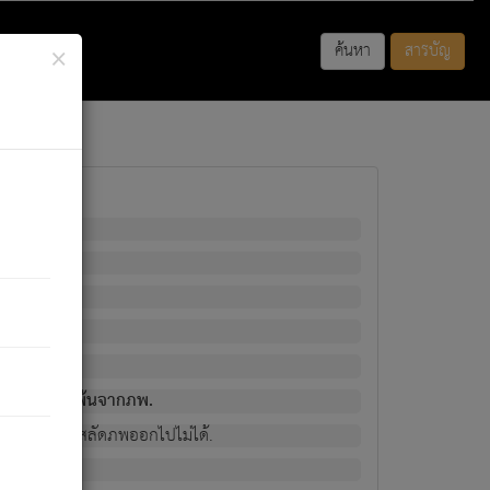
×
ค้นหา
สารบัญ
พนั้น
มิใช่ผู้หลดพ้นจากภพ.
วงนั้น ก็ยังสลัดภพออกไปไม่ได้.