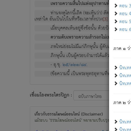
เพราะความสิ้นไปแห่งอุปาทานทั้งปวง ความเกิ
ตอน 3 
ท่านจงดูโลกนี้เถิด (จะเห็นว่า) สัตว์ทั้งหลาย
ตอน 4 
เหล่าใด อันเป็นไปในที่หรือเวลาทั้งปวง
เพื่อความมีแ
[3]
ตอน 5 
เมื่อบุคคลเห็นอยู่ซึ่งข้อนั้น ด้วยปัญญาอันช
ตอน 6 
ความดับเพราะความสำรอกไม่เหลือ (แห่งภพท
ภพใหม่ย่อมไม่มีแก่ภิกษุนั้น ผู้ดับเย็นสนิทแล้
ภาค ๑ ว่
ภิกษุนั้น เป็นผู้ครอบงำมารได้แล้ว ชนะสงครามแ
- อุ.ขุ.
๒๕/๑๒๑/๘๔
.
นิทเท
(ข้อความนี้ เป็นพระพุทธอุทานที่ทรงเปล่งออก ที่โ
นิทเทศ
นิทเทศ
เชื่อมโยงพระไตรปิฏก :
ภาค ๒ ว่า
เกี่ยวกับธรรมโฆษณ์ออนไลน์ (Disclaimer)
แม้ระบบ "ธรรมโฆษณ์ออนไลน์" พยายามปรับปรุงข้อมูลให้ถูกต้องมา
นิทเท
นิทเทศ