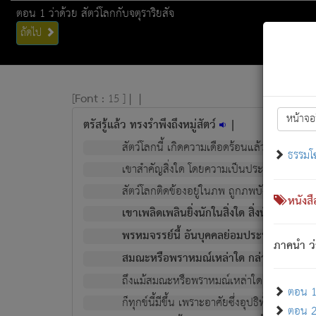
ตอน 1 ว่าด้วย สัตว์โลกกับจตุราริยสัจ
ถัดไป
[
Font :
15 ]
|
|
หน้าจอ
ตรัสรู้แล้ว ทรงรำพึงถึงหมู่สัตว์
|
สัตว์โลกนี้ เกิดความเดือดร้อนแล้ว มีผัสสะบั
ธรรมโ
เขาสำคัญสิ่งใด โดยความเป็นประการใด แต่สิ่งน
สัตว์โลกติดข้องอยู่ในภพ ถูกภพบังหน้าแล้ว มีภ
หนังส
เขาเพลิดเพลินยิ่งนักในสิ่งใด สิ่งนั้นเป็นภัย (ที
พรหมจรรย์นี้ อันบุคคลย่อมประพฤติ ก็เพื่อ
ภาคนำ ว่
สมณะหรือพราหมณ์เหล่าใด กล่าวความหลุดพ
ถึงแม้สมณะหรือพราหมณ์เหล่าใด กล่าวความอ
ตอน 1 
ก็ทุกข์นี้มีขึ้น เพราะอาศัยซึ่งอุปธิทั้งปวง.
ตอน 2 