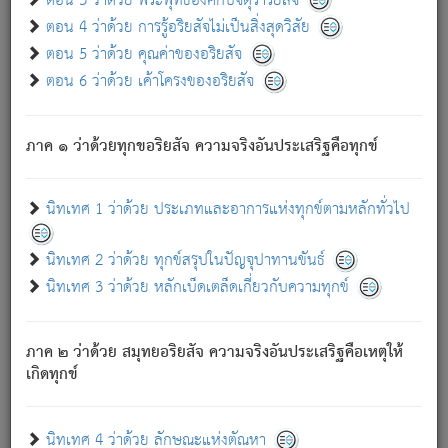
ตอน 3 ว่าด้วย พระพุทธองค์กับจตุราริยสัจ
ภพ.
ตอน 4 ว่าด้วย การรู้อริยสัจไม่เป็นสิ่งสุดวิสัย
สมณะหรือพราหมณ์เหล่าใด กล่าวความหลุดพ้นจากภพว่า
ตอน 5 ว่าด้วย คุณค่าของอริยสัจ
มีได้เพราะภพ เรากล่าวว่า สมณะหรือพราหมณ์ทั้งปวงนั้น
ตอน 6 ว่าด้วย เค้าโครงของอริยสัจ
มิใช่ผู้หลดพ้นจากภพ.
ถึงแม้สมณะหรือพราหมณ์เหล่าใด กล่าวความออกไปได้จาก
ภพ ว่ามีได้เพราะวิภพ
: เรากล่าวว่า สมณะหรือพราหมณ์ทั้ง
[2]
ภาค ๑ ว่าด้วยทุกขอริยสัจ ความจริงอันประเสริฐคือทุกข์
ปวงนั้น ก็ยังสลัดภพออกไปไม่ได้.
ก็ทุกข์นี้มีขึ้น เพราะอาศัยซึ่งอุปธิทั้งปวง.
นิทเทศ 1 ว่าด้วย ประเภทและอาการแห่งทุกข์ตามหลักทั่วไป
เพราะความสิ้นไปแห่งอุปาทานทั้งปวง ความเกิดขึ้นแห่ง
ทุกข์จึงไม่มี.
นิทเทศ 2 ว่าด้วย ทุกข์สรุปในปัญจุปาทานขันธ์
ท่านจงดูโลกนี้เถิด (จะเห็นว่า) สัตว์ทั้งหลายอันอวิชาหนา
นิทเทศ 3 ว่าด้วย หลักเบ็ดเตล็ดเกี่ยวกับความทุกข์
แน่นบังหนาแล้ว; และว่า สัตว์ผู้ยินดีในภพอันเป็นแล้วนั้น ย่อม
ไม่เป็นผู้หลุดพ้นไปจากภพได้. ก็ภพทั้งหลายเหล่าหนึ่งเหล่าใด
อันเป็นไปในที่หรือเวลาทั้งปวง
เพื่อความมีแห่งประโยชน์โดย
[3]
ภาค ๒ ว่าด้วย สมุทยอริยสัจ ความจริงอันประเสริฐคือเหตุให้
ประการทั้งปวง; ภพทั้งหลายทั้งหมดนั้น ไม่เที่ยง เป็นทุกข์ มี
เกิดทุกข์
ความแปรปรวนเป็นธรรมดา.
เมื่อบุคคลเห็นอยู่ซึ่งข้อนั้น ด้วยปัญญาอันชอบตามที่เป็นจริง
อย่างนี้อยู่; เขาย่อมละภวตัณหาได้ และไม่เพลิดเพลินวิภวตัณหา
นิทเทศ 4 ว่าด้วย ลักษณะแห่งตัณหา