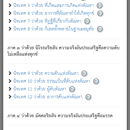
ด้วย.
นิทเทศ 5 ว่าด้วย ที่เกิดและการเกิดแห่งตัณหา
ความดับเพราะความสำรอกไม่เหลือ (แห่งภพทั้งหลาย)
นิทเทศ 6 ว่าด้วย อาการที่ตัณหาทำให้เกิดทุกข์
เพราะความสิ้นไปแห่งตัณหาโดยประการทั้งปวง นั้นคือ
นิทเทศ 7 ว่าด้วย ทิฏฐิที่เกี่ยวกับตัณหา
นิพพาน.
นิทเทศ 8 ว่าด้วย กิเลสทั้งหลายในฐานะสมุทัย
ภพใหม่ย่อมไม่มีแก่ภิกษุนั้น ผู้ดับเย็นสนิทแล้ว เพราะไม่มี
ความยึดมั่น
ภาค ๓ ว่าด้วย นิโรธอริยสัจ ความจริงอันประเสริฐคือความดับ
ภิกษุนั้น เป็นผู้ครอบงำมารได้แล้ว ชนะสงครามแล้ว ก้าวล่วง
ไม่เหลือแห่งทุกข์
ภพทั้งหลายทั้งปวงได้แล้ว เป็นผู้คงที่ (คือไม่เปลี่ยนแปลงอีกต่อ
ไป). ดังนี้แล
- อุ.ขุ.
๒๕/๑๒๑/๘๔
.
นิทเทศ 9 ว่าด้วย ความดับแห่งตัณหา
(ข้อความนี้ เป็นพระพุทธอุทานที่ทรงเปล่งออก ที่โคนต้นโพธิ์
นิทเทศ 10 ว่าด้วย ธรรมเป็นที่ดับแห่งตัณหา
เป็นที่ตรัสรู้ เมื่อตรัสรู้แล้วได้ 7 วัน)
นิทเทศ 11 ว่าด้วย ผู้ดับตัณหา
นิทเทศ 12 ว่าด้วย อาการดับแห่งตัณหา
เชื่อมโยงพระไตรปิฏก :
ภาค ๔ ว่าด้วย มัคคอริยสัจ ความจริงอันประเสริฐคือมรรค