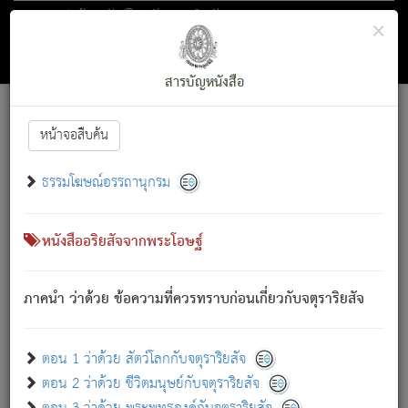
ตอน 1 ว่าด้วย สัตว์โลกกับจตุราริยสัจ
×
ถัดไป
ค้นหา
สารบัญ
สารบัญหนังสือ
[
Font :
15 ]
|
|
หน้าจอสืบค้น
ตรัสรู้แล้ว ทรงรำพึงถึงหมู่สัตว์
|
ธรรมโฆษณ์อรรถานุกรม
สัตว์โลกนี้ เกิดความเดือดร้อนแล้ว มีผัสสะบังหน้า
ย่อม
[1]
กล่าวซึ่งโรค (ความเสียดแทง) นั้นโดยความเป็นตัวเป็นตน
เขาสำคัญสิ่งใด โดยความเป็นประการใด แต่สิ่งนั้นย่อมเป็น
หนังสืออริยสัจจากพระโอษฐ์
(ตามที่เป็นจริง) โดยประการอื่นจากที่เขาสำคัญนั้น
สัตว์โลกติดข้องอยู่ในภพ ถูกภพบังหน้าแล้ว มีภพโดยความ
ภาคนำ ว่าด้วย ข้อความที่ควรทราบก่อนเกี่ยวกับจตุราริยสัจ
เป็นอย่างอื่น (จากที่มันเป็นอยู่จริง) จึงได้เพลิดเพลินยิ่งนักในภพ
นั้น
เขาเพลิดเพลินยิ่งนักในสิ่งใด สิ่งนั้นเป็นภัย (ที่เขาไม่รู้จัก)
:
ตอน 1 ว่าด้วย สัตว์โลกกับจตุราริยสัจ
เขากลัวต่อสิ่งใดสิ่งนั้นเป็นทุกข์
ตอน 2 ว่าด้วย ชีวิตมนุษย์กับจตุราริยสัจ
พรหมจรรย์นี้ อันบุคคลย่อมประพฤติ ก็เพื่อการละขาดซึ่ง