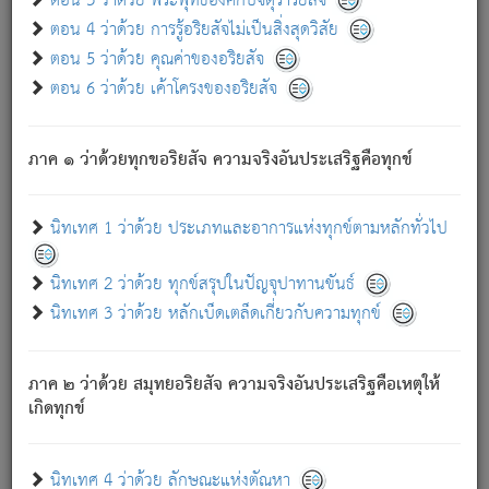
ตอน 3 ว่าด้วย พระพุทธองค์กับจตุราริยสัจ
ภพ.
ตอน 4 ว่าด้วย การรู้อริยสัจไม่เป็นสิ่งสุดวิสัย
สมณะหรือพราหมณ์เหล่าใด กล่าวความหลุดพ้นจากภพว่า
ตอน 5 ว่าด้วย คุณค่าของอริยสัจ
มีได้เพราะภพ เรากล่าวว่า สมณะหรือพราหมณ์ทั้งปวงนั้น
ตอน 6 ว่าด้วย เค้าโครงของอริยสัจ
มิใช่ผู้หลดพ้นจากภพ.
ถึงแม้สมณะหรือพราหมณ์เหล่าใด กล่าวความออกไปได้จาก
ภพ ว่ามีได้เพราะวิภพ
: เรากล่าวว่า สมณะหรือพราหมณ์ทั้ง
[2]
ภาค ๑ ว่าด้วยทุกขอริยสัจ ความจริงอันประเสริฐคือทุกข์
ปวงนั้น ก็ยังสลัดภพออกไปไม่ได้.
ก็ทุกข์นี้มีขึ้น เพราะอาศัยซึ่งอุปธิทั้งปวง.
นิทเทศ 1 ว่าด้วย ประเภทและอาการแห่งทุกข์ตามหลักทั่วไป
เพราะความสิ้นไปแห่งอุปาทานทั้งปวง ความเกิดขึ้นแห่ง
ทุกข์จึงไม่มี.
นิทเทศ 2 ว่าด้วย ทุกข์สรุปในปัญจุปาทานขันธ์
ท่านจงดูโลกนี้เถิด (จะเห็นว่า) สัตว์ทั้งหลายอันอวิชาหนา
นิทเทศ 3 ว่าด้วย หลักเบ็ดเตล็ดเกี่ยวกับความทุกข์
แน่นบังหนาแล้ว; และว่า สัตว์ผู้ยินดีในภพอันเป็นแล้วนั้น ย่อม
ไม่เป็นผู้หลุดพ้นไปจากภพได้. ก็ภพทั้งหลายเหล่าหนึ่งเหล่าใด
อันเป็นไปในที่หรือเวลาทั้งปวง
เพื่อความมีแห่งประโยชน์โดย
[3]
ภาค ๒ ว่าด้วย สมุทยอริยสัจ ความจริงอันประเสริฐคือเหตุให้
ประการทั้งปวง; ภพทั้งหลายทั้งหมดนั้น ไม่เที่ยง เป็นทุกข์ มี
เกิดทุกข์
ความแปรปรวนเป็นธรรมดา.
เมื่อบุคคลเห็นอยู่ซึ่งข้อนั้น ด้วยปัญญาอันชอบตามที่เป็นจริง
อย่างนี้อยู่; เขาย่อมละภวตัณหาได้ และไม่เพลิดเพลินวิภวตัณหา
นิทเทศ 4 ว่าด้วย ลักษณะแห่งตัณหา