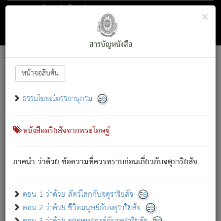
ตอน 1 ว่าด้วย สัตว์โลกกับจตุราริยสัจ
×
ถัดไป
ค้นหา
สารบัญ
สารบัญหนังสือ
[
Font :
15 ]
|
|
หน้าจอสืบค้น
ตรัสรู้แล้ว ทรงรำพึงถึงหมู่สัตว์
|
ธรรมโฆษณ์อรรถานุกรม
สัตว์โลกนี้ เกิดความเดือดร้อนแล้ว มีผัสสะบังหน้า
ย่อม
[1]
กล่าวซึ่งโรค (ความเสียดแทง) นั้นโดยความเป็นตัวเป็นตน
เขาสำคัญสิ่งใด โดยความเป็นประการใด แต่สิ่งนั้นย่อมเป็น
หนังสืออริยสัจจากพระโอษฐ์
(ตามที่เป็นจริง) โดยประการอื่นจากที่เขาสำคัญนั้น
สัตว์โลกติดข้องอยู่ในภพ ถูกภพบังหน้าแล้ว มีภพโดยความ
ภาคนำ ว่าด้วย ข้อความที่ควรทราบก่อนเกี่ยวกับจตุราริยสัจ
เป็นอย่างอื่น (จากที่มันเป็นอยู่จริง) จึงได้เพลิดเพลินยิ่งนักในภพ
นั้น
เขาเพลิดเพลินยิ่งนักในสิ่งใด สิ่งนั้นเป็นภัย (ที่เขาไม่รู้จัก)
:
ตอน 1 ว่าด้วย สัตว์โลกกับจตุราริยสัจ
เขากลัวต่อสิ่งใดสิ่งนั้นเป็นทุกข์
ตอน 2 ว่าด้วย ชีวิตมนุษย์กับจตุราริยสัจ
พรหมจรรย์นี้ อันบุคคลย่อมประพฤติ ก็เพื่อการละขาดซึ่ง