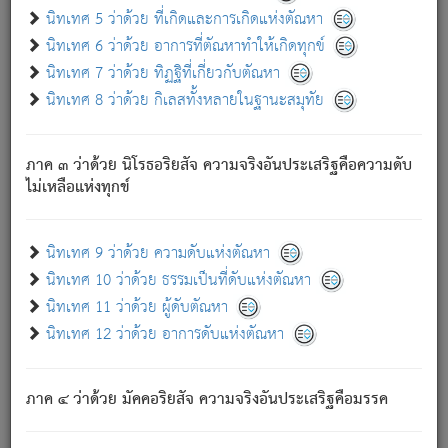
ด้วย.
นิทเทศ 5 ว่าด้วย ที่เกิดและการเกิดแห่งตัณหา
ความดับเพราะความสำรอกไม่เหลือ (แห่งภพทั้งหลาย)
นิทเทศ 6 ว่าด้วย อาการที่ตัณหาทำให้เกิดทุกข์
เพราะความสิ้นไปแห่งตัณหาโดยประการทั้งปวง นั้นคือ
นิทเทศ 7 ว่าด้วย ทิฏฐิที่เกี่ยวกับตัณหา
นิพพาน.
นิทเทศ 8 ว่าด้วย กิเลสทั้งหลายในฐานะสมุทัย
ภพใหม่ย่อมไม่มีแก่ภิกษุนั้น ผู้ดับเย็นสนิทแล้ว เพราะไม่มี
ความยึดมั่น
ภาค ๓ ว่าด้วย นิโรธอริยสัจ ความจริงอันประเสริฐคือความดับ
ภิกษุนั้น เป็นผู้ครอบงำมารได้แล้ว ชนะสงครามแล้ว ก้าวล่วง
ไม่เหลือแห่งทุกข์
ภพทั้งหลายทั้งปวงได้แล้ว เป็นผู้คงที่ (คือไม่เปลี่ยนแปลงอีกต่อ
ไป). ดังนี้แล
- อุ.ขุ.
๒๕/๑๒๑/๘๔
.
นิทเทศ 9 ว่าด้วย ความดับแห่งตัณหา
(ข้อความนี้ เป็นพระพุทธอุทานที่ทรงเปล่งออก ที่โคนต้นโพธิ์
นิทเทศ 10 ว่าด้วย ธรรมเป็นที่ดับแห่งตัณหา
เป็นที่ตรัสรู้ เมื่อตรัสรู้แล้วได้ 7 วัน)
นิทเทศ 11 ว่าด้วย ผู้ดับตัณหา
นิทเทศ 12 ว่าด้วย อาการดับแห่งตัณหา
เชื่อมโยงพระไตรปิฏก :
ภาค ๔ ว่าด้วย มัคคอริยสัจ ความจริงอันประเสริฐคือมรรค