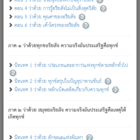
ตอน 3 ว่าด้วย พระพุทธองค์กับจตุราริยสัจ
ภพ.
ตอน 4 ว่าด้วย การรู้อริยสัจไม่เป็นสิ่งสุดวิสัย
สมณะหรือพราหมณ์เหล่าใด กล่าวความหลุดพ้นจากภพว่า
ตอน 5 ว่าด้วย คุณค่าของอริยสัจ
มีได้เพราะภพ เรากล่าวว่า สมณะหรือพราหมณ์ทั้งปวงนั้น
ตอน 6 ว่าด้วย เค้าโครงของอริยสัจ
มิใช่ผู้หลดพ้นจากภพ.
ถึงแม้สมณะหรือพราหมณ์เหล่าใด กล่าวความออกไปได้จาก
ภพ ว่ามีได้เพราะวิภพ
: เรากล่าวว่า สมณะหรือพราหมณ์ทั้ง
[2]
ภาค ๑ ว่าด้วยทุกขอริยสัจ ความจริงอันประเสริฐคือทุกข์
ปวงนั้น ก็ยังสลัดภพออกไปไม่ได้.
ก็ทุกข์นี้มีขึ้น เพราะอาศัยซึ่งอุปธิทั้งปวง.
นิทเทศ 1 ว่าด้วย ประเภทและอาการแห่งทุกข์ตามหลักทั่วไป
เพราะความสิ้นไปแห่งอุปาทานทั้งปวง ความเกิดขึ้นแห่ง
ทุกข์จึงไม่มี.
นิทเทศ 2 ว่าด้วย ทุกข์สรุปในปัญจุปาทานขันธ์
ท่านจงดูโลกนี้เถิด (จะเห็นว่า) สัตว์ทั้งหลายอันอวิชาหนา
นิทเทศ 3 ว่าด้วย หลักเบ็ดเตล็ดเกี่ยวกับความทุกข์
แน่นบังหนาแล้ว; และว่า สัตว์ผู้ยินดีในภพอันเป็นแล้วนั้น ย่อม
ไม่เป็นผู้หลุดพ้นไปจากภพได้. ก็ภพทั้งหลายเหล่าหนึ่งเหล่าใด
อันเป็นไปในที่หรือเวลาทั้งปวง
เพื่อความมีแห่งประโยชน์โดย
[3]
ภาค ๒ ว่าด้วย สมุทยอริยสัจ ความจริงอันประเสริฐคือเหตุให้
ประการทั้งปวง; ภพทั้งหลายทั้งหมดนั้น ไม่เที่ยง เป็นทุกข์ มี
เกิดทุกข์
ความแปรปรวนเป็นธรรมดา.
เมื่อบุคคลเห็นอยู่ซึ่งข้อนั้น ด้วยปัญญาอันชอบตามที่เป็นจริง
อย่างนี้อยู่; เขาย่อมละภวตัณหาได้ และไม่เพลิดเพลินวิภวตัณหา
นิทเทศ 4 ว่าด้วย ลักษณะแห่งตัณหา