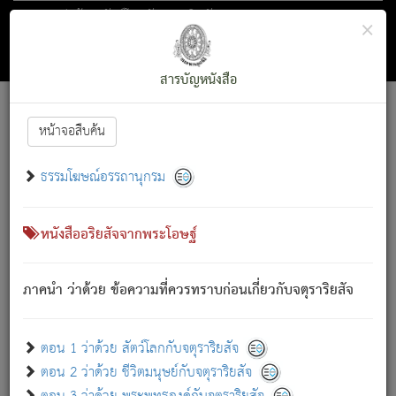
ตอน 1 ว่าด้วย สัตว์โลกกับจตุราริยสัจ
×
ถัดไป
ค้นหา
สารบัญ
สารบัญหนังสือ
[
Font :
15 ]
|
|
หน้าจอสืบค้น
ตรัสรู้แล้ว ทรงรำพึงถึงหมู่สัตว์
|
ธรรมโฆษณ์อรรถานุกรม
สัตว์โลกนี้ เกิดความเดือดร้อนแล้ว มีผัสสะบังหน้า
ย่อม
[1]
กล่าวซึ่งโรค (ความเสียดแทง) นั้นโดยความเป็นตัวเป็นตน
เขาสำคัญสิ่งใด โดยความเป็นประการใด แต่สิ่งนั้นย่อมเป็น
หนังสืออริยสัจจากพระโอษฐ์
(ตามที่เป็นจริง) โดยประการอื่นจากที่เขาสำคัญนั้น
สัตว์โลกติดข้องอยู่ในภพ ถูกภพบังหน้าแล้ว มีภพโดยความ
ภาคนำ ว่าด้วย ข้อความที่ควรทราบก่อนเกี่ยวกับจตุราริยสัจ
เป็นอย่างอื่น (จากที่มันเป็นอยู่จริง) จึงได้เพลิดเพลินยิ่งนักในภพ
นั้น
เขาเพลิดเพลินยิ่งนักในสิ่งใด สิ่งนั้นเป็นภัย (ที่เขาไม่รู้จัก)
:
ตอน 1 ว่าด้วย สัตว์โลกกับจตุราริยสัจ
เขากลัวต่อสิ่งใดสิ่งนั้นเป็นทุกข์
ตอน 2 ว่าด้วย ชีวิตมนุษย์กับจตุราริยสัจ
พรหมจรรย์นี้ อันบุคคลย่อมประพฤติ ก็เพื่อการละขาดซึ่ง