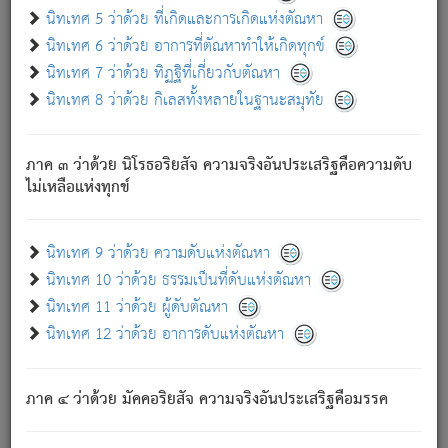
ด้วย.
นิทเทศ 5 ว่าด้วย ที่เกิดและการเกิดแห่งตัณหา
ความดับเพราะความสำรอกไม่เหลือ (แห่งภพทั้งหลาย)
นิทเทศ 6 ว่าด้วย อาการที่ตัณหาทำให้เกิดทุกข์
เพราะความสิ้นไปแห่งตัณหาโดยประการทั้งปวง นั้นคือ
นิทเทศ 7 ว่าด้วย ทิฏฐิที่เกี่ยวกับตัณหา
นิพพาน.
นิทเทศ 8 ว่าด้วย กิเลสทั้งหลายในฐานะสมุทัย
ภพใหม่ย่อมไม่มีแก่ภิกษุนั้น ผู้ดับเย็นสนิทแล้ว เพราะไม่มี
ความยึดมั่น
ภาค ๓ ว่าด้วย นิโรธอริยสัจ ความจริงอันประเสริฐคือความดับ
ภิกษุนั้น เป็นผู้ครอบงำมารได้แล้ว ชนะสงครามแล้ว ก้าวล่วง
ไม่เหลือแห่งทุกข์
ภพทั้งหลายทั้งปวงได้แล้ว เป็นผู้คงที่ (คือไม่เปลี่ยนแปลงอีกต่อ
ไป). ดังนี้แล
- อุ.ขุ.
๒๕/๑๒๑/๘๔
.
นิทเทศ 9 ว่าด้วย ความดับแห่งตัณหา
(ข้อความนี้ เป็นพระพุทธอุทานที่ทรงเปล่งออก ที่โคนต้นโพธิ์
นิทเทศ 10 ว่าด้วย ธรรมเป็นที่ดับแห่งตัณหา
เป็นที่ตรัสรู้ เมื่อตรัสรู้แล้วได้ 7 วัน)
นิทเทศ 11 ว่าด้วย ผู้ดับตัณหา
นิทเทศ 12 ว่าด้วย อาการดับแห่งตัณหา
เชื่อมโยงพระไตรปิฏก :
ภาค ๔ ว่าด้วย มัคคอริยสัจ ความจริงอันประเสริฐคือมรรค