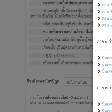
เพราะความสิ้นไปแห่งอุปาทานทั้งปวง ความเกิ
ตอน 3 
ท่านจงดูโลกนี้เถิด (จะเห็นว่า) สัตว์ทั้งหลาย
ตอน 4 
เหล่าใด อันเป็นไปในที่หรือเวลาทั้งปวง
เพื่อความมีแ
[3]
ตอน 5 
เมื่อบุคคลเห็นอยู่ซึ่งข้อนั้น ด้วยปัญญาอันช
ตอน 6 
ความดับเพราะความสำรอกไม่เหลือ (แห่งภพท
ภพใหม่ย่อมไม่มีแก่ภิกษุนั้น ผู้ดับเย็นสนิทแล้
ภาค ๑ ว่
ภิกษุนั้น เป็นผู้ครอบงำมารได้แล้ว ชนะสงครามแ
- อุ.ขุ.
๒๕/๑๒๑/๘๔
.
นิทเท
(ข้อความนี้ เป็นพระพุทธอุทานที่ทรงเปล่งออก ที่โ
นิทเทศ
นิทเทศ
เชื่อมโยงพระไตรปิฏก :
ภาค ๒ ว่า
เกี่ยวกับธรรมโฆษณ์ออนไลน์ (Disclaimer)
แม้ระบบ "ธรรมโฆษณ์ออนไลน์" พยายามปรับปรุงข้อมูลให้ถูกต้องมา
นิทเท
นิทเทศ