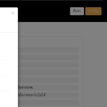
×
ค้นหา
สารบัญ
พนั้น
มิใช่ผู้หลดพ้นจากภพ.
วงนั้น ก็ยังสลัดภพออกไปไม่ได้.