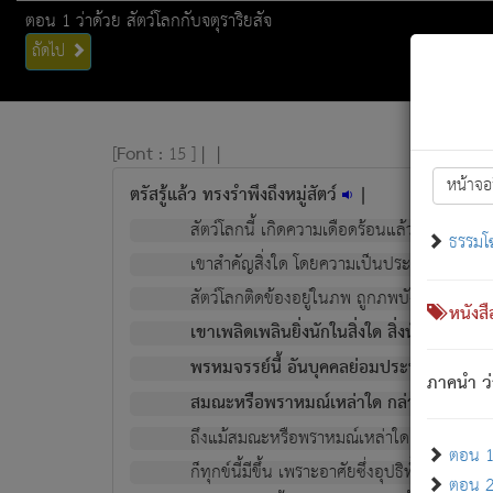
ตอน 1 ว่าด้วย สัตว์โลกกับจตุราริยสัจ
ถัดไป
[
Font :
15 ]
|
|
หน้าจอ
ตรัสรู้แล้ว ทรงรำพึงถึงหมู่สัตว์
|
สัตว์โลกนี้ เกิดความเดือดร้อนแล้ว มีผัสสะบั
ธรรมโ
เขาสำคัญสิ่งใด โดยความเป็นประการใด แต่สิ่งน
สัตว์โลกติดข้องอยู่ในภพ ถูกภพบังหน้าแล้ว มีภ
หนังส
เขาเพลิดเพลินยิ่งนักในสิ่งใด สิ่งนั้นเป็นภัย (ที
พรหมจรรย์นี้ อันบุคคลย่อมประพฤติ ก็เพื่อ
ภาคนำ ว่
สมณะหรือพราหมณ์เหล่าใด กล่าวความหลุดพ
ถึงแม้สมณะหรือพราหมณ์เหล่าใด กล่าวความอ
ตอน 1 
ก็ทุกข์นี้มีขึ้น เพราะอาศัยซึ่งอุปธิทั้งปวง.
ตอน 2 