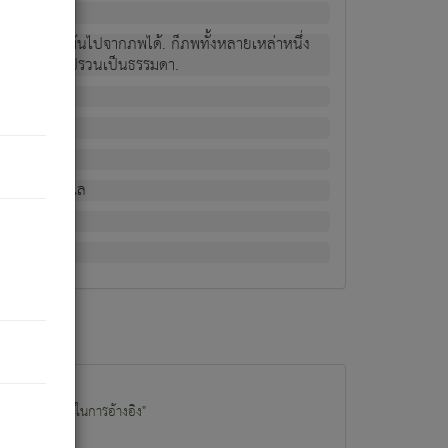
ม่เป็นผู้หลุดพ้นไปจากภพได้. ก็ภพทั้งหลายเหล่าหนึ่ง
กข์ มีความแปรปรวนเป็นธรรมดา.
ณหาด้วย.
น.
อไป). ดังนี้แล
นนำข้อมูลไปใช้ในการอ้างอิง"