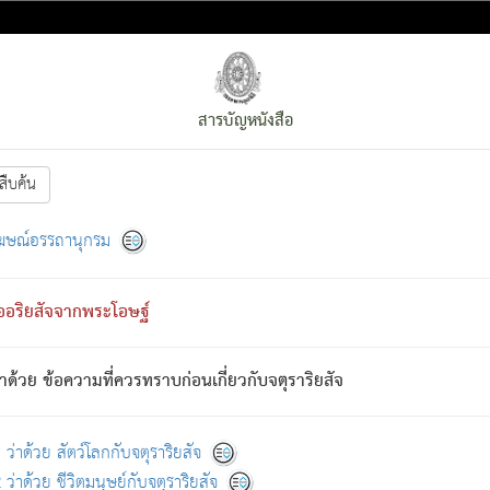
สารบัญหนังสือ
สืบค้น
งหน้า
ย่อมกล่าวซึ่งโรค (ความเสียดแทง) นั้นโดยความเป็นตัวเป็นตน
[1]
ฆษณ์อรรถานุกรม
ั้นย่อมเป็น (ตามที่เป็นจริง) โดยประการอื่นจากที่เขาสำคัญนั้น
พโดยความเป็นอย่างอื่น (จากที่มันเป็นอยู่จริง) จึงได้เพลิดเพลินยิ่งนักในภ
ืออริยสัจจากพระโอษฐ์
่เขาไม่รู้จัก)
: เขากลัวต่อสิ่งใดสิ่งนั้นเป็นทุกข์
การละขาดซึ่งภพ.
าด้วย ข้อความที่ควรทราบก่อนเกี่ยวกับจตุราริยสัจ
้นจากภพว่ามีได้เพราะภพ เรากล่าวว่า สมณะหรือพราหมณ์ทั้งปวงนั้น 
อกไปได้จากภพ ว่ามีได้เพราะวิภพ
: เรากล่าวว่า สมณะหรือพราหมณ์ทั้งป
[2]
ว่าด้วย สัตว์โลกกับจตุราริยสัจ
ว่าด้วย ชีวิตมนุษย์กับจตุราริยสัจ