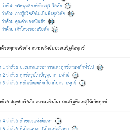
ดขึ้นแห่งทุกข์จึงไม่มี.
ว่าด้วย พระพุทธองค์กับจตุราริยสัจ
อันอวิชาหนาแน่นบังหนาแล้ว; และว่า สัตว์ผู้ยินดีในภพอันเป็นแล้วนั้น ย่อมไ
ว่าด้วย การรู้อริยสัจไม่เป็นสิ่งสุดวิสัย
ห่งประโยชน์โดยประการทั้งปวง; ภพทั้งหลายทั้งหมดนั้น ไม่เที่ยง เป็นทุ
ว่าด้วย คุณค่าของอริยสัจ
อบตามที่เป็นจริงอย่างนี้อยู่; เขาย่อมละภวตัณหาได้ และไม่เพลิดเพลินวิภวตั
ว่าด้วย เค้าโครงของอริยสัจ
ั้งหลาย) เพราะความสิ้นไปแห่งตัณหาโดยประการทั้งปวง นั้นคือนิพพา
ว เพราะไม่มีความยึดมั่น
าด้วยทุกขอริยสัจ ความจริงอันประเสริฐคือทุกข์
ล้ว ก้าวล่วงภพทั้งหลายทั้งปวงได้แล้ว เป็นผู้คงที่ (คือไม่เปลี่ยนแปลงอีกต่
ศ 1 ว่าด้วย ประเภทและอาการแห่งทุกข์ตามหลักทั่วไป
คนต้นโพธิ์เป็นที่ตรัสรู้ เมื่อตรัสรู้แล้วได้ 7 วัน)
 2 ว่าด้วย ทุกข์สรุปในปัญจุปาทานขันธ์
 3 ว่าด้วย หลักเบ็ดเตล็ดเกี่ยวกับความทุกข์
ด้วย สมุทยอริยสัจ ความจริงอันประเสริฐคือเหตุให้เกิดทุกข์
กที่สุด ผู้ศึกษาก็พึงตรวจสอบกับตัวเล่มหนังสือต้นฉบับ ที่มีการพิมพ์ครั้งล่าสุด ก่อ
ศ 4 ว่าด้วย ลักษณะแห่งตัณหา
 5 ว่าด้วย ที่เกิดและการเกิดแห่งตัณหา