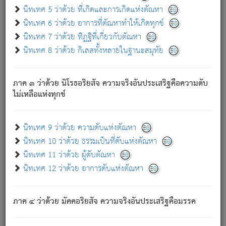
ด้วย.
นิทเทศ 5 ว่าด้วย ที่เกิดและการเกิดแห่งตัณหา
ความดับเพราะความสำรอกไม่เหลือ (แห่งภพทั้งหลาย)
นิทเทศ 6 ว่าด้วย อาการที่ตัณหาทำให้เกิดทุกข์
เพราะความสิ้นไปแห่งตัณหาโดยประการทั้งปวง นั้นคือ
นิทเทศ 7 ว่าด้วย ทิฏฐิที่เกี่ยวกับตัณหา
นิพพาน.
นิทเทศ 8 ว่าด้วย กิเลสทั้งหลายในฐานะสมุทัย
ภพใหม่ย่อมไม่มีแก่ภิกษุนั้น ผู้ดับเย็นสนิทแล้ว เพราะไม่มี
ความยึดมั่น
ภาค ๓ ว่าด้วย นิโรธอริยสัจ ความจริงอันประเสริฐคือความดับ
ภิกษุนั้น เป็นผู้ครอบงำมารได้แล้ว ชนะสงครามแล้ว ก้าวล่วง
ไม่เหลือแห่งทุกข์
ภพทั้งหลายทั้งปวงได้แล้ว เป็นผู้คงที่ (คือไม่เปลี่ยนแปลงอีกต่อ
ไป). ดังนี้แล
- อุ.ขุ.
๒๕/๑๒๑/๘๔
.
นิทเทศ 9 ว่าด้วย ความดับแห่งตัณหา
(ข้อความนี้ เป็นพระพุทธอุทานที่ทรงเปล่งออก ที่โคนต้นโพธิ์
นิทเทศ 10 ว่าด้วย ธรรมเป็นที่ดับแห่งตัณหา
เป็นที่ตรัสรู้ เมื่อตรัสรู้แล้วได้ 7 วัน)
นิทเทศ 11 ว่าด้วย ผู้ดับตัณหา
นิทเทศ 12 ว่าด้วย อาการดับแห่งตัณหา
เชื่อมโยงพระไตรปิฏก :
ภาค ๔ ว่าด้วย มัคคอริยสัจ ความจริงอันประเสริฐคือมรรค