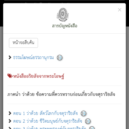
ตอน 1 ว่าด้วย สัตว์โลกกับจตุราริยสัจ
×
ถัดไป
ค้นหา
สารบัญ
สารบัญหนังสือ
[
Font :
15 ]
|
|
หน้าจอสืบค้น
ตรัสรู้แล้ว ทรงรำพึงถึงหมู่สัตว์
|
ธรรมโฆษณ์อรรถานุกรม
สัตว์โลกนี้ เกิดความเดือดร้อนแล้ว มีผัสสะบังหน้า
ย่อม
[1]
กล่าวซึ่งโรค (ความเสียดแทง) นั้นโดยความเป็นตัวเป็นตน
เขาสำคัญสิ่งใด โดยความเป็นประการใด แต่สิ่งนั้นย่อมเป็น
หนังสืออริยสัจจากพระโอษฐ์
(ตามที่เป็นจริง) โดยประการอื่นจากที่เขาสำคัญนั้น
สัตว์โลกติดข้องอยู่ในภพ ถูกภพบังหน้าแล้ว มีภพโดยความ
ภาคนำ ว่าด้วย ข้อความที่ควรทราบก่อนเกี่ยวกับจตุราริยสัจ
เป็นอย่างอื่น (จากที่มันเป็นอยู่จริง) จึงได้เพลิดเพลินยิ่งนักในภพ
นั้น
เขาเพลิดเพลินยิ่งนักในสิ่งใด สิ่งนั้นเป็นภัย (ที่เขาไม่รู้จัก)
:
ตอน 1 ว่าด้วย สัตว์โลกกับจตุราริยสัจ
เขากลัวต่อสิ่งใดสิ่งนั้นเป็นทุกข์
ตอน 2 ว่าด้วย ชีวิตมนุษย์กับจตุราริยสัจ
พรหมจรรย์นี้ อันบุคคลย่อมประพฤติ ก็เพื่อการละขาดซึ่ง