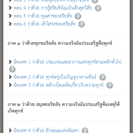
ตอน 3 ว่าด้วย พระพุทธองค์กับจตุราริยสัจ
ภพ.
ตอน 4 ว่าด้วย การรู้อริยสัจไม่เป็นสิ่งสุดวิสัย
สมณะหรือพราหมณ์เหล่าใด กล่าวความหลุดพ้นจากภพว่า
ตอน 5 ว่าด้วย คุณค่าของอริยสัจ
มีได้เพราะภพ เรากล่าวว่า สมณะหรือพราหมณ์ทั้งปวงนั้น
ตอน 6 ว่าด้วย เค้าโครงของอริยสัจ
มิใช่ผู้หลดพ้นจากภพ.
ถึงแม้สมณะหรือพราหมณ์เหล่าใด กล่าวความออกไปได้จาก
ภพ ว่ามีได้เพราะวิภพ
: เรากล่าวว่า สมณะหรือพราหมณ์ทั้ง
[2]
ภาค ๑ ว่าด้วยทุกขอริยสัจ ความจริงอันประเสริฐคือทุกข์
ปวงนั้น ก็ยังสลัดภพออกไปไม่ได้.
ก็ทุกข์นี้มีขึ้น เพราะอาศัยซึ่งอุปธิทั้งปวง.
นิทเทศ 1 ว่าด้วย ประเภทและอาการแห่งทุกข์ตามหลักทั่วไป
เพราะความสิ้นไปแห่งอุปาทานทั้งปวง ความเกิดขึ้นแห่ง
ทุกข์จึงไม่มี.
นิทเทศ 2 ว่าด้วย ทุกข์สรุปในปัญจุปาทานขันธ์
ท่านจงดูโลกนี้เถิด (จะเห็นว่า) สัตว์ทั้งหลายอันอวิชาหนา
นิทเทศ 3 ว่าด้วย หลักเบ็ดเตล็ดเกี่ยวกับความทุกข์
แน่นบังหนาแล้ว; และว่า สัตว์ผู้ยินดีในภพอันเป็นแล้วนั้น ย่อม
ไม่เป็นผู้หลุดพ้นไปจากภพได้. ก็ภพทั้งหลายเหล่าหนึ่งเหล่าใด
อันเป็นไปในที่หรือเวลาทั้งปวง
เพื่อความมีแห่งประโยชน์โดย
[3]
ภาค ๒ ว่าด้วย สมุทยอริยสัจ ความจริงอันประเสริฐคือเหตุให้
ประการทั้งปวง; ภพทั้งหลายทั้งหมดนั้น ไม่เที่ยง เป็นทุกข์ มี
เกิดทุกข์
ความแปรปรวนเป็นธรรมดา.
เมื่อบุคคลเห็นอยู่ซึ่งข้อนั้น ด้วยปัญญาอันชอบตามที่เป็นจริง
อย่างนี้อยู่; เขาย่อมละภวตัณหาได้ และไม่เพลิดเพลินวิภวตัณหา
นิทเทศ 4 ว่าด้วย ลักษณะแห่งตัณหา