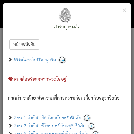
ตอน 1 ว่าด้วย สัตว์โลกกับจตุราริยสัจ
×
ถัดไป
ค้นหา
สารบัญ
สารบัญหนังสือ
[
Font :
15 ]
|
|
หน้าจอสืบค้น
ตรัสรู้แล้ว ทรงรำพึงถึงหมู่สัตว์
|
ธรรมโฆษณ์อรรถานุกรม
สัตว์โลกนี้ เกิดความเดือดร้อนแล้ว มีผัสสะบังหน้า
ย่อม
[1]
กล่าวซึ่งโรค (ความเสียดแทง) นั้นโดยความเป็นตัวเป็นตน
เขาสำคัญสิ่งใด โดยความเป็นประการใด แต่สิ่งนั้นย่อมเป็น
หนังสืออริยสัจจากพระโอษฐ์
(ตามที่เป็นจริง) โดยประการอื่นจากที่เขาสำคัญนั้น
สัตว์โลกติดข้องอยู่ในภพ ถูกภพบังหน้าแล้ว มีภพโดยความ
ภาคนำ ว่าด้วย ข้อความที่ควรทราบก่อนเกี่ยวกับจตุราริยสัจ
เป็นอย่างอื่น (จากที่มันเป็นอยู่จริง) จึงได้เพลิดเพลินยิ่งนักในภพ
นั้น
เขาเพลิดเพลินยิ่งนักในสิ่งใด สิ่งนั้นเป็นภัย (ที่เขาไม่รู้จัก)
:
ตอน 1 ว่าด้วย สัตว์โลกกับจตุราริยสัจ
เขากลัวต่อสิ่งใดสิ่งนั้นเป็นทุกข์
ตอน 2 ว่าด้วย ชีวิตมนุษย์กับจตุราริยสัจ
พรหมจรรย์นี้ อันบุคคลย่อมประพฤติ ก็เพื่อการละขาดซึ่ง