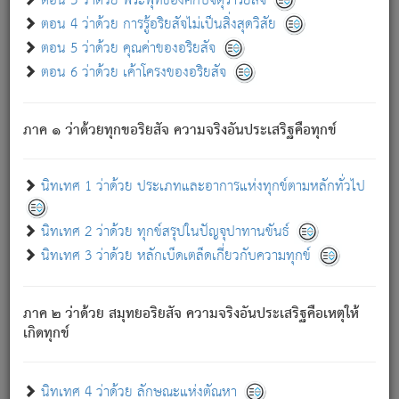
ตอน 3 ว่าด้วย พระพุทธองค์กับจตุราริยสัจ
ภพ.
ตอน 4 ว่าด้วย การรู้อริยสัจไม่เป็นสิ่งสุดวิสัย
สมณะหรือพราหมณ์เหล่าใด กล่าวความหลุดพ้นจากภพว่า
ตอน 5 ว่าด้วย คุณค่าของอริยสัจ
มีได้เพราะภพ เรากล่าวว่า สมณะหรือพราหมณ์ทั้งปวงนั้น
ตอน 6 ว่าด้วย เค้าโครงของอริยสัจ
มิใช่ผู้หลดพ้นจากภพ.
ถึงแม้สมณะหรือพราหมณ์เหล่าใด กล่าวความออกไปได้จาก
ภพ ว่ามีได้เพราะวิภพ
: เรากล่าวว่า สมณะหรือพราหมณ์ทั้ง
[2]
ภาค ๑ ว่าด้วยทุกขอริยสัจ ความจริงอันประเสริฐคือทุกข์
ปวงนั้น ก็ยังสลัดภพออกไปไม่ได้.
ก็ทุกข์นี้มีขึ้น เพราะอาศัยซึ่งอุปธิทั้งปวง.
นิทเทศ 1 ว่าด้วย ประเภทและอาการแห่งทุกข์ตามหลักทั่วไป
เพราะความสิ้นไปแห่งอุปาทานทั้งปวง ความเกิดขึ้นแห่ง
ทุกข์จึงไม่มี.
นิทเทศ 2 ว่าด้วย ทุกข์สรุปในปัญจุปาทานขันธ์
ท่านจงดูโลกนี้เถิด (จะเห็นว่า) สัตว์ทั้งหลายอันอวิชาหนา
นิทเทศ 3 ว่าด้วย หลักเบ็ดเตล็ดเกี่ยวกับความทุกข์
แน่นบังหนาแล้ว; และว่า สัตว์ผู้ยินดีในภพอันเป็นแล้วนั้น ย่อม
ไม่เป็นผู้หลุดพ้นไปจากภพได้. ก็ภพทั้งหลายเหล่าหนึ่งเหล่าใด
อันเป็นไปในที่หรือเวลาทั้งปวง
เพื่อความมีแห่งประโยชน์โดย
[3]
ภาค ๒ ว่าด้วย สมุทยอริยสัจ ความจริงอันประเสริฐคือเหตุให้
ประการทั้งปวง; ภพทั้งหลายทั้งหมดนั้น ไม่เที่ยง เป็นทุกข์ มี
เกิดทุกข์
ความแปรปรวนเป็นธรรมดา.
เมื่อบุคคลเห็นอยู่ซึ่งข้อนั้น ด้วยปัญญาอันชอบตามที่เป็นจริง
อย่างนี้อยู่; เขาย่อมละภวตัณหาได้ และไม่เพลิดเพลินวิภวตัณหา
นิทเทศ 4 ว่าด้วย ลักษณะแห่งตัณหา