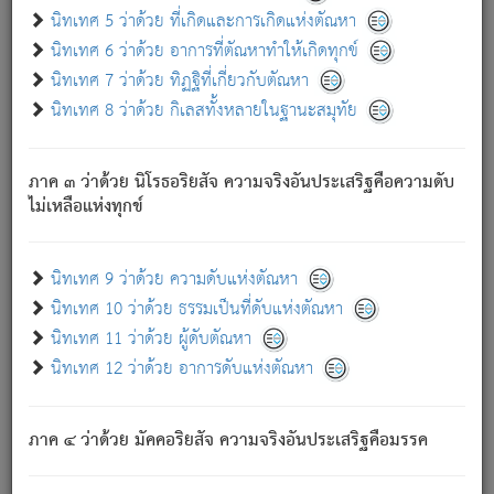
ด้วย.
นิทเทศ 5 ว่าด้วย ที่เกิดและการเกิดแห่งตัณหา
ความดับเพราะความสำรอกไม่เหลือ (แห่งภพทั้งหลาย)
นิทเทศ 6 ว่าด้วย อาการที่ตัณหาทำให้เกิดทุกข์
เพราะความสิ้นไปแห่งตัณหาโดยประการทั้งปวง นั้นคือ
นิทเทศ 7 ว่าด้วย ทิฏฐิที่เกี่ยวกับตัณหา
นิพพาน.
นิทเทศ 8 ว่าด้วย กิเลสทั้งหลายในฐานะสมุทัย
ภพใหม่ย่อมไม่มีแก่ภิกษุนั้น ผู้ดับเย็นสนิทแล้ว เพราะไม่มี
ความยึดมั่น
ภาค ๓ ว่าด้วย นิโรธอริยสัจ ความจริงอันประเสริฐคือความดับ
ภิกษุนั้น เป็นผู้ครอบงำมารได้แล้ว ชนะสงครามแล้ว ก้าวล่วง
ไม่เหลือแห่งทุกข์
ภพทั้งหลายทั้งปวงได้แล้ว เป็นผู้คงที่ (คือไม่เปลี่ยนแปลงอีกต่อ
ไป). ดังนี้แล
- อุ.ขุ.
๒๕/๑๒๑/๘๔
.
นิทเทศ 9 ว่าด้วย ความดับแห่งตัณหา
(ข้อความนี้ เป็นพระพุทธอุทานที่ทรงเปล่งออก ที่โคนต้นโพธิ์
นิทเทศ 10 ว่าด้วย ธรรมเป็นที่ดับแห่งตัณหา
เป็นที่ตรัสรู้ เมื่อตรัสรู้แล้วได้ 7 วัน)
นิทเทศ 11 ว่าด้วย ผู้ดับตัณหา
นิทเทศ 12 ว่าด้วย อาการดับแห่งตัณหา
เชื่อมโยงพระไตรปิฏก :
ภาค ๔ ว่าด้วย มัคคอริยสัจ ความจริงอันประเสริฐคือมรรค