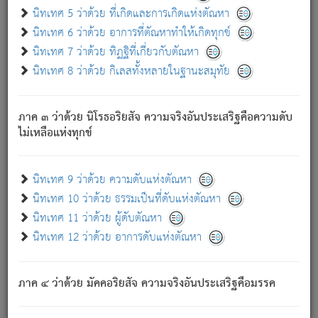
ด้วย.
นิทเทศ 5 ว่าด้วย ที่เกิดและการเกิดแห่งตัณหา
ความดับเพราะความสำรอกไม่เหลือ (แห่งภพทั้งหลาย)
นิทเทศ 6 ว่าด้วย อาการที่ตัณหาทำให้เกิดทุกข์
เพราะความสิ้นไปแห่งตัณหาโดยประการทั้งปวง นั้นคือ
นิทเทศ 7 ว่าด้วย ทิฏฐิที่เกี่ยวกับตัณหา
นิพพาน.
นิทเทศ 8 ว่าด้วย กิเลสทั้งหลายในฐานะสมุทัย
ภพใหม่ย่อมไม่มีแก่ภิกษุนั้น ผู้ดับเย็นสนิทแล้ว เพราะไม่มี
ความยึดมั่น
ภาค ๓ ว่าด้วย นิโรธอริยสัจ ความจริงอันประเสริฐคือความดับ
ภิกษุนั้น เป็นผู้ครอบงำมารได้แล้ว ชนะสงครามแล้ว ก้าวล่วง
ไม่เหลือแห่งทุกข์
ภพทั้งหลายทั้งปวงได้แล้ว เป็นผู้คงที่ (คือไม่เปลี่ยนแปลงอีกต่อ
ไป). ดังนี้แล
- อุ.ขุ.
๒๕/๑๒๑/๘๔
.
นิทเทศ 9 ว่าด้วย ความดับแห่งตัณหา
(ข้อความนี้ เป็นพระพุทธอุทานที่ทรงเปล่งออก ที่โคนต้นโพธิ์
นิทเทศ 10 ว่าด้วย ธรรมเป็นที่ดับแห่งตัณหา
เป็นที่ตรัสรู้ เมื่อตรัสรู้แล้วได้ 7 วัน)
นิทเทศ 11 ว่าด้วย ผู้ดับตัณหา
นิทเทศ 12 ว่าด้วย อาการดับแห่งตัณหา
เชื่อมโยงพระไตรปิฏก :
ภาค ๔ ว่าด้วย มัคคอริยสัจ ความจริงอันประเสริฐคือมรรค