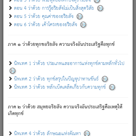
ตอน 3 ว่าด้วย พระพุทธองค์กับจตุราริยสัจ
ภพ.
ตอน 4 ว่าด้วย การรู้อริยสัจไม่เป็นสิ่งสุดวิสัย
สมณะหรือพราหมณ์เหล่าใด กล่าวความหลุดพ้นจากภพว่า
ตอน 5 ว่าด้วย คุณค่าของอริยสัจ
มีได้เพราะภพ เรากล่าวว่า สมณะหรือพราหมณ์ทั้งปวงนั้น
ตอน 6 ว่าด้วย เค้าโครงของอริยสัจ
มิใช่ผู้หลดพ้นจากภพ.
ถึงแม้สมณะหรือพราหมณ์เหล่าใด กล่าวความออกไปได้จาก
ภพ ว่ามีได้เพราะวิภพ
: เรากล่าวว่า สมณะหรือพราหมณ์ทั้ง
[2]
ภาค ๑ ว่าด้วยทุกขอริยสัจ ความจริงอันประเสริฐคือทุกข์
ปวงนั้น ก็ยังสลัดภพออกไปไม่ได้.
ก็ทุกข์นี้มีขึ้น เพราะอาศัยซึ่งอุปธิทั้งปวง.
นิทเทศ 1 ว่าด้วย ประเภทและอาการแห่งทุกข์ตามหลักทั่วไป
เพราะความสิ้นไปแห่งอุปาทานทั้งปวง ความเกิดขึ้นแห่ง
ทุกข์จึงไม่มี.
นิทเทศ 2 ว่าด้วย ทุกข์สรุปในปัญจุปาทานขันธ์
ท่านจงดูโลกนี้เถิด (จะเห็นว่า) สัตว์ทั้งหลายอันอวิชาหนา
นิทเทศ 3 ว่าด้วย หลักเบ็ดเตล็ดเกี่ยวกับความทุกข์
แน่นบังหนาแล้ว; และว่า สัตว์ผู้ยินดีในภพอันเป็นแล้วนั้น ย่อม
ไม่เป็นผู้หลุดพ้นไปจากภพได้. ก็ภพทั้งหลายเหล่าหนึ่งเหล่าใด
อันเป็นไปในที่หรือเวลาทั้งปวง
เพื่อความมีแห่งประโยชน์โดย
[3]
ภาค ๒ ว่าด้วย สมุทยอริยสัจ ความจริงอันประเสริฐคือเหตุให้
ประการทั้งปวง; ภพทั้งหลายทั้งหมดนั้น ไม่เที่ยง เป็นทุกข์ มี
เกิดทุกข์
ความแปรปรวนเป็นธรรมดา.
เมื่อบุคคลเห็นอยู่ซึ่งข้อนั้น ด้วยปัญญาอันชอบตามที่เป็นจริง
อย่างนี้อยู่; เขาย่อมละภวตัณหาได้ และไม่เพลิดเพลินวิภวตัณหา
นิทเทศ 4 ว่าด้วย ลักษณะแห่งตัณหา