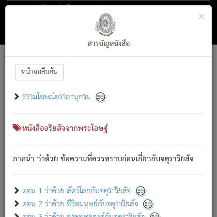
ตอน 1 ว่าด้วย สัตว์โลกกับจตุราริยสัจ
×
ถัดไป
ค้นหา
สารบัญ
สารบัญหนังสือ
[
Font :
15 ]
|
|
หน้าจอสืบค้น
ตรัสรู้แล้ว ทรงรำพึงถึงหมู่สัตว์
|
ธรรมโฆษณ์อรรถานุกรม
สัตว์โลกนี้ เกิดความเดือดร้อนแล้ว มีผัสสะบังหน้า
ย่อม
[1]
กล่าวซึ่งโรค (ความเสียดแทง) นั้นโดยความเป็นตัวเป็นตน
เขาสำคัญสิ่งใด โดยความเป็นประการใด แต่สิ่งนั้นย่อมเป็น
หนังสืออริยสัจจากพระโอษฐ์
(ตามที่เป็นจริง) โดยประการอื่นจากที่เขาสำคัญนั้น
สัตว์โลกติดข้องอยู่ในภพ ถูกภพบังหน้าแล้ว มีภพโดยความ
ภาคนำ ว่าด้วย ข้อความที่ควรทราบก่อนเกี่ยวกับจตุราริยสัจ
เป็นอย่างอื่น (จากที่มันเป็นอยู่จริง) จึงได้เพลิดเพลินยิ่งนักในภพ
นั้น
เขาเพลิดเพลินยิ่งนักในสิ่งใด สิ่งนั้นเป็นภัย (ที่เขาไม่รู้จัก)
:
ตอน 1 ว่าด้วย สัตว์โลกกับจตุราริยสัจ
เขากลัวต่อสิ่งใดสิ่งนั้นเป็นทุกข์
ตอน 2 ว่าด้วย ชีวิตมนุษย์กับจตุราริยสัจ
พรหมจรรย์นี้ อันบุคคลย่อมประพฤติ ก็เพื่อการละขาดซึ่ง