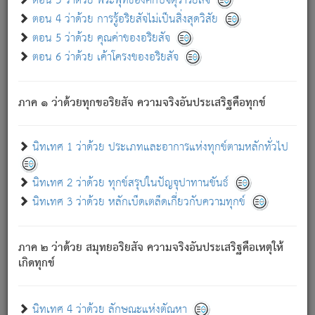
ตอน 3 ว่าด้วย พระพุทธองค์กับจตุราริยสัจ
ภพ.
ตอน 4 ว่าด้วย การรู้อริยสัจไม่เป็นสิ่งสุดวิสัย
สมณะหรือพราหมณ์เหล่าใด กล่าวความหลุดพ้นจากภพว่า
ตอน 5 ว่าด้วย คุณค่าของอริยสัจ
มีได้เพราะภพ เรากล่าวว่า สมณะหรือพราหมณ์ทั้งปวงนั้น
ตอน 6 ว่าด้วย เค้าโครงของอริยสัจ
มิใช่ผู้หลดพ้นจากภพ.
ถึงแม้สมณะหรือพราหมณ์เหล่าใด กล่าวความออกไปได้จาก
ภพ ว่ามีได้เพราะวิภพ
: เรากล่าวว่า สมณะหรือพราหมณ์ทั้ง
[2]
ภาค ๑ ว่าด้วยทุกขอริยสัจ ความจริงอันประเสริฐคือทุกข์
ปวงนั้น ก็ยังสลัดภพออกไปไม่ได้.
ก็ทุกข์นี้มีขึ้น เพราะอาศัยซึ่งอุปธิทั้งปวง.
นิทเทศ 1 ว่าด้วย ประเภทและอาการแห่งทุกข์ตามหลักทั่วไป
เพราะความสิ้นไปแห่งอุปาทานทั้งปวง ความเกิดขึ้นแห่ง
ทุกข์จึงไม่มี.
นิทเทศ 2 ว่าด้วย ทุกข์สรุปในปัญจุปาทานขันธ์
ท่านจงดูโลกนี้เถิด (จะเห็นว่า) สัตว์ทั้งหลายอันอวิชาหนา
นิทเทศ 3 ว่าด้วย หลักเบ็ดเตล็ดเกี่ยวกับความทุกข์
แน่นบังหนาแล้ว; และว่า สัตว์ผู้ยินดีในภพอันเป็นแล้วนั้น ย่อม
ไม่เป็นผู้หลุดพ้นไปจากภพได้. ก็ภพทั้งหลายเหล่าหนึ่งเหล่าใด
อันเป็นไปในที่หรือเวลาทั้งปวง
เพื่อความมีแห่งประโยชน์โดย
[3]
ภาค ๒ ว่าด้วย สมุทยอริยสัจ ความจริงอันประเสริฐคือเหตุให้
ประการทั้งปวง; ภพทั้งหลายทั้งหมดนั้น ไม่เที่ยง เป็นทุกข์ มี
เกิดทุกข์
ความแปรปรวนเป็นธรรมดา.
เมื่อบุคคลเห็นอยู่ซึ่งข้อนั้น ด้วยปัญญาอันชอบตามที่เป็นจริง
อย่างนี้อยู่; เขาย่อมละภวตัณหาได้ และไม่เพลิดเพลินวิภวตัณหา
นิทเทศ 4 ว่าด้วย ลักษณะแห่งตัณหา