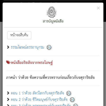
ตอน 1 ว่าด้วย สัตว์โลกกับจตุราริยสัจ
×
ถัดไป
ค้นหา
สารบัญ
สารบัญหนังสือ
[
Font :
15 ]
|
|
หน้าจอสืบค้น
ตรัสรู้แล้ว ทรงรำพึงถึงหมู่สัตว์
|
ธรรมโฆษณ์อรรถานุกรม
สัตว์โลกนี้ เกิดความเดือดร้อนแล้ว มีผัสสะบังหน้า
ย่อม
[1]
กล่าวซึ่งโรค (ความเสียดแทง) นั้นโดยความเป็นตัวเป็นตน
เขาสำคัญสิ่งใด โดยความเป็นประการใด แต่สิ่งนั้นย่อมเป็น
หนังสืออริยสัจจากพระโอษฐ์
(ตามที่เป็นจริง) โดยประการอื่นจากที่เขาสำคัญนั้น
สัตว์โลกติดข้องอยู่ในภพ ถูกภพบังหน้าแล้ว มีภพโดยความ
ภาคนำ ว่าด้วย ข้อความที่ควรทราบก่อนเกี่ยวกับจตุราริยสัจ
เป็นอย่างอื่น (จากที่มันเป็นอยู่จริง) จึงได้เพลิดเพลินยิ่งนักในภพ
นั้น
เขาเพลิดเพลินยิ่งนักในสิ่งใด สิ่งนั้นเป็นภัย (ที่เขาไม่รู้จัก)
:
ตอน 1 ว่าด้วย สัตว์โลกกับจตุราริยสัจ
เขากลัวต่อสิ่งใดสิ่งนั้นเป็นทุกข์
ตอน 2 ว่าด้วย ชีวิตมนุษย์กับจตุราริยสัจ
พรหมจรรย์นี้ อันบุคคลย่อมประพฤติ ก็เพื่อการละขาดซึ่ง