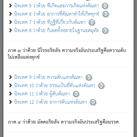
ด้วย.
นิทเทศ 5 ว่าด้วย ที่เกิดและการเกิดแห่งตัณหา
ความดับเพราะความสำรอกไม่เหลือ (แห่งภพทั้งหลาย)
นิทเทศ 6 ว่าด้วย อาการที่ตัณหาทำให้เกิดทุกข์
เพราะความสิ้นไปแห่งตัณหาโดยประการทั้งปวง นั้นคือ
นิทเทศ 7 ว่าด้วย ทิฏฐิที่เกี่ยวกับตัณหา
นิพพาน.
นิทเทศ 8 ว่าด้วย กิเลสทั้งหลายในฐานะสมุทัย
ภพใหม่ย่อมไม่มีแก่ภิกษุนั้น ผู้ดับเย็นสนิทแล้ว เพราะไม่มี
ความยึดมั่น
ภาค ๓ ว่าด้วย นิโรธอริยสัจ ความจริงอันประเสริฐคือความดับ
ภิกษุนั้น เป็นผู้ครอบงำมารได้แล้ว ชนะสงครามแล้ว ก้าวล่วง
ไม่เหลือแห่งทุกข์
ภพทั้งหลายทั้งปวงได้แล้ว เป็นผู้คงที่ (คือไม่เปลี่ยนแปลงอีกต่อ
ไป). ดังนี้แล
- อุ.ขุ.
๒๕/๑๒๑/๘๔
.
นิทเทศ 9 ว่าด้วย ความดับแห่งตัณหา
(ข้อความนี้ เป็นพระพุทธอุทานที่ทรงเปล่งออก ที่โคนต้นโพธิ์
นิทเทศ 10 ว่าด้วย ธรรมเป็นที่ดับแห่งตัณหา
เป็นที่ตรัสรู้ เมื่อตรัสรู้แล้วได้ 7 วัน)
นิทเทศ 11 ว่าด้วย ผู้ดับตัณหา
นิทเทศ 12 ว่าด้วย อาการดับแห่งตัณหา
เชื่อมโยงพระไตรปิฏก :
ภาค ๔ ว่าด้วย มัคคอริยสัจ ความจริงอันประเสริฐคือมรรค