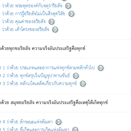
ดขึ้นแห่งทุกข์จึงไม่มี.
ว่าด้วย พระพุทธองค์กับจตุราริยสัจ
อันอวิชาหนาแน่นบังหนาแล้ว; และว่า สัตว์ผู้ยินดีในภพอันเป็นแล้วนั้น ย่อมไ
ว่าด้วย การรู้อริยสัจไม่เป็นสิ่งสุดวิสัย
ห่งประโยชน์โดยประการทั้งปวง; ภพทั้งหลายทั้งหมดนั้น ไม่เที่ยง เป็นทุ
ว่าด้วย คุณค่าของอริยสัจ
อบตามที่เป็นจริงอย่างนี้อยู่; เขาย่อมละภวตัณหาได้ และไม่เพลิดเพลินวิภวตั
ว่าด้วย เค้าโครงของอริยสัจ
ั้งหลาย) เพราะความสิ้นไปแห่งตัณหาโดยประการทั้งปวง นั้นคือนิพพา
ว เพราะไม่มีความยึดมั่น
าด้วยทุกขอริยสัจ ความจริงอันประเสริฐคือทุกข์
ล้ว ก้าวล่วงภพทั้งหลายทั้งปวงได้แล้ว เป็นผู้คงที่ (คือไม่เปลี่ยนแปลงอีกต่
ศ 1 ว่าด้วย ประเภทและอาการแห่งทุกข์ตามหลักทั่วไป
คนต้นโพธิ์เป็นที่ตรัสรู้ เมื่อตรัสรู้แล้วได้ 7 วัน)
 2 ว่าด้วย ทุกข์สรุปในปัญจุปาทานขันธ์
 3 ว่าด้วย หลักเบ็ดเตล็ดเกี่ยวกับความทุกข์
ด้วย สมุทยอริยสัจ ความจริงอันประเสริฐคือเหตุให้เกิดทุกข์
กที่สุด ผู้ศึกษาก็พึงตรวจสอบกับตัวเล่มหนังสือต้นฉบับ ที่มีการพิมพ์ครั้งล่าสุด ก่อ
ศ 4 ว่าด้วย ลักษณะแห่งตัณหา
 5 ว่าด้วย ที่เกิดและการเกิดแห่งตัณหา