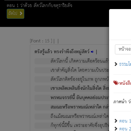
ตอน 1 ว่าด้วย สัตว์โลกกับจตุราริยสัจ
ถัดไป
[
Font :
15 ]
|
|
หน้าจอ
ตรัสรู้แล้ว ทรงรำพึงถึงหมู่สัตว์
|
สัตว์โลกนี้ เกิดความเดือดร้อนแล้ว มีผัสสะบั
ธรรมโ
เขาสำคัญสิ่งใด โดยความเป็นประการใด แต่สิ่งน
สัตว์โลกติดข้องอยู่ในภพ ถูกภพบังหน้าแล้ว มีภ
หนังส
เขาเพลิดเพลินยิ่งนักในสิ่งใด สิ่งนั้นเป็นภัย (ที
พรหมจรรย์นี้ อันบุคคลย่อมประพฤติ ก็เพื่อ
ภาคนำ ว่
สมณะหรือพราหมณ์เหล่าใด กล่าวความหลุดพ
ถึงแม้สมณะหรือพราหมณ์เหล่าใด กล่าวความอ
ตอน 1 
ก็ทุกข์นี้มีขึ้น เพราะอาศัยซึ่งอุปธิทั้งปวง.
ตอน 2 