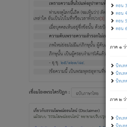
เพราะความสิ้นไปแห่งอุปาทานทั้งปวง ความเกิ
ตอน 3 
ท่านจงดูโลกนี้เถิด (จะเห็นว่า) สัตว์ทั้งหลาย
ตอน 4 
เหล่าใด อันเป็นไปในที่หรือเวลาทั้งปวง
เพื่อความมีแ
[3]
ตอน 5 
เมื่อบุคคลเห็นอยู่ซึ่งข้อนั้น ด้วยปัญญาอันช
ตอน 6 
ความดับเพราะความสำรอกไม่เหลือ (แห่งภพท
ภพใหม่ย่อมไม่มีแก่ภิกษุนั้น ผู้ดับเย็นสนิทแล้
ภาค ๑ ว่
ภิกษุนั้น เป็นผู้ครอบงำมารได้แล้ว ชนะสงครามแ
- อุ.ขุ.
๒๕/๑๒๑/๘๔
.
นิทเท
(ข้อความนี้ เป็นพระพุทธอุทานที่ทรงเปล่งออก ที่โ
นิทเทศ
นิทเทศ
เชื่อมโยงพระไตรปิฏก :
ภาค ๒ ว่า
เกี่ยวกับธรรมโฆษณ์ออนไลน์ (Disclaimer)
แม้ระบบ "ธรรมโฆษณ์ออนไลน์" พยายามปรับปรุงข้อมูลให้ถูกต้องมา
นิทเท
นิทเทศ