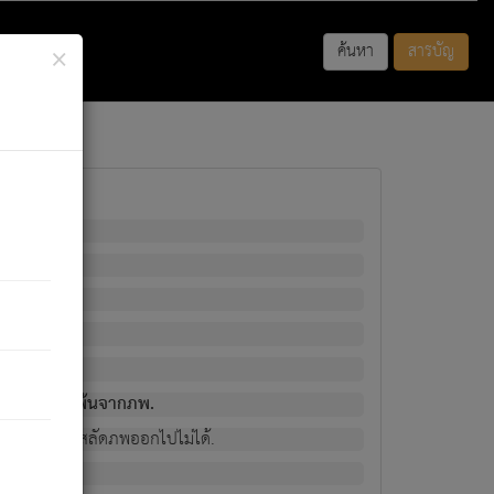
×
ค้นหา
สารบัญ
พนั้น
มิใช่ผู้หลดพ้นจากภพ.
วงนั้น ก็ยังสลัดภพออกไปไม่ได้.