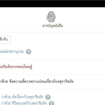
สารบัญหนังสือ
สืบค้น
งหน้า
ย่อมกล่าวซึ่งโรค (ความเสียดแทง) นั้นโดยความเป็นตัวเป็นตน
[1]
ฆษณ์อรรถานุกรม
ั้นย่อมเป็น (ตามที่เป็นจริง) โดยประการอื่นจากที่เขาสำคัญนั้น
พโดยความเป็นอย่างอื่น (จากที่มันเป็นอยู่จริง) จึงได้เพลิดเพลินยิ่งนักในภ
ืออริยสัจจากพระโอษฐ์
่เขาไม่รู้จัก)
: เขากลัวต่อสิ่งใดสิ่งนั้นเป็นทุกข์
การละขาดซึ่งภพ.
าด้วย ข้อความที่ควรทราบก่อนเกี่ยวกับจตุราริยสัจ
้นจากภพว่ามีได้เพราะภพ เรากล่าวว่า สมณะหรือพราหมณ์ทั้งปวงนั้น 
อกไปได้จากภพ ว่ามีได้เพราะวิภพ
: เรากล่าวว่า สมณะหรือพราหมณ์ทั้งป
[2]
ว่าด้วย สัตว์โลกกับจตุราริยสัจ
ว่าด้วย ชีวิตมนุษย์กับจตุราริยสัจ