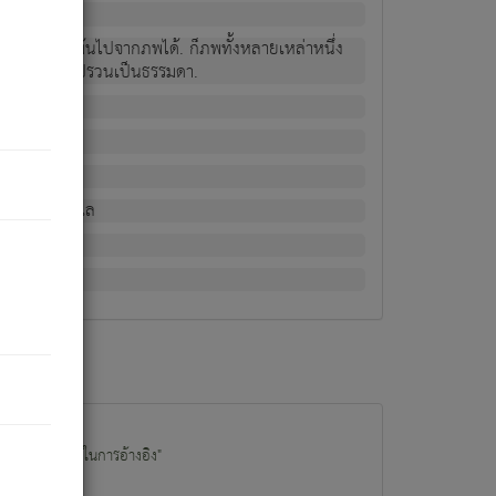
ม่เป็นผู้หลุดพ้นไปจากภพได้. ก็ภพทั้งหลายเหล่าหนึ่ง
กข์ มีความแปรปรวนเป็นธรรมดา.
ณหาด้วย.
น.
อไป). ดังนี้แล
นนำข้อมูลไปใช้ในการอ้างอิง"