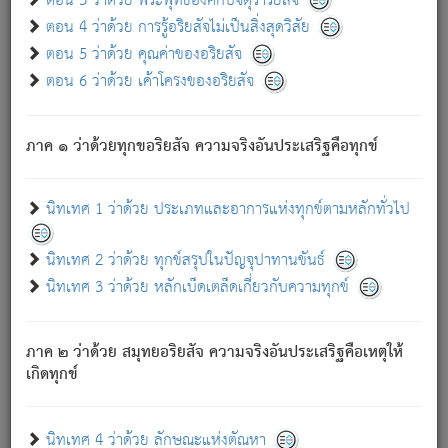
ตอน 3 ว่าด้วย พระพุทธองค์กับจตุราริยสัจ
ภพ.
ตอน 4 ว่าด้วย การรู้อริยสัจไม่เป็นสิ่งสุดวิสัย
สมณะหรือพราหมณ์เหล่าใด กล่าวความหลุดพ้นจากภพว่า
ตอน 5 ว่าด้วย คุณค่าของอริยสัจ
มีได้เพราะภพ เรากล่าวว่า สมณะหรือพราหมณ์ทั้งปวงนั้น
ตอน 6 ว่าด้วย เค้าโครงของอริยสัจ
มิใช่ผู้หลดพ้นจากภพ.
ถึงแม้สมณะหรือพราหมณ์เหล่าใด กล่าวความออกไปได้จาก
ภพ ว่ามีได้เพราะวิภพ
: เรากล่าวว่า สมณะหรือพราหมณ์ทั้ง
[2]
ภาค ๑ ว่าด้วยทุกขอริยสัจ ความจริงอันประเสริฐคือทุกข์
ปวงนั้น ก็ยังสลัดภพออกไปไม่ได้.
ก็ทุกข์นี้มีขึ้น เพราะอาศัยซึ่งอุปธิทั้งปวง.
นิทเทศ 1 ว่าด้วย ประเภทและอาการแห่งทุกข์ตามหลักทั่วไป
เพราะความสิ้นไปแห่งอุปาทานทั้งปวง ความเกิดขึ้นแห่ง
ทุกข์จึงไม่มี.
นิทเทศ 2 ว่าด้วย ทุกข์สรุปในปัญจุปาทานขันธ์
ท่านจงดูโลกนี้เถิด (จะเห็นว่า) สัตว์ทั้งหลายอันอวิชาหนา
นิทเทศ 3 ว่าด้วย หลักเบ็ดเตล็ดเกี่ยวกับความทุกข์
แน่นบังหนาแล้ว; และว่า สัตว์ผู้ยินดีในภพอันเป็นแล้วนั้น ย่อม
ไม่เป็นผู้หลุดพ้นไปจากภพได้. ก็ภพทั้งหลายเหล่าหนึ่งเหล่าใด
อันเป็นไปในที่หรือเวลาทั้งปวง
เพื่อความมีแห่งประโยชน์โดย
[3]
ภาค ๒ ว่าด้วย สมุทยอริยสัจ ความจริงอันประเสริฐคือเหตุให้
ประการทั้งปวง; ภพทั้งหลายทั้งหมดนั้น ไม่เที่ยง เป็นทุกข์ มี
เกิดทุกข์
ความแปรปรวนเป็นธรรมดา.
เมื่อบุคคลเห็นอยู่ซึ่งข้อนั้น ด้วยปัญญาอันชอบตามที่เป็นจริง
อย่างนี้อยู่; เขาย่อมละภวตัณหาได้ และไม่เพลิดเพลินวิภวตัณหา
นิทเทศ 4 ว่าด้วย ลักษณะแห่งตัณหา