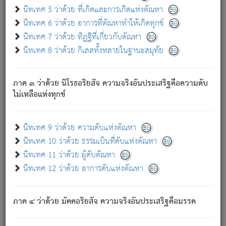
ด้วย.
นิทเทศ 5 ว่าด้วย ที่เกิดและการเกิดแห่งตัณหา
ความดับเพราะความสำรอกไม่เหลือ (แห่งภพทั้งหลาย)
นิทเทศ 6 ว่าด้วย อาการที่ตัณหาทำให้เกิดทุกข์
เพราะความสิ้นไปแห่งตัณหาโดยประการทั้งปวง นั้นคือ
นิทเทศ 7 ว่าด้วย ทิฏฐิที่เกี่ยวกับตัณหา
นิพพาน.
นิทเทศ 8 ว่าด้วย กิเลสทั้งหลายในฐานะสมุทัย
ภพใหม่ย่อมไม่มีแก่ภิกษุนั้น ผู้ดับเย็นสนิทแล้ว เพราะไม่มี
ความยึดมั่น
ภาค ๓ ว่าด้วย นิโรธอริยสัจ ความจริงอันประเสริฐคือความดับ
ภิกษุนั้น เป็นผู้ครอบงำมารได้แล้ว ชนะสงครามแล้ว ก้าวล่วง
ไม่เหลือแห่งทุกข์
ภพทั้งหลายทั้งปวงได้แล้ว เป็นผู้คงที่ (คือไม่เปลี่ยนแปลงอีกต่อ
ไป). ดังนี้แล
- อุ.ขุ.
๒๕/๑๒๑/๘๔
.
นิทเทศ 9 ว่าด้วย ความดับแห่งตัณหา
(ข้อความนี้ เป็นพระพุทธอุทานที่ทรงเปล่งออก ที่โคนต้นโพธิ์
นิทเทศ 10 ว่าด้วย ธรรมเป็นที่ดับแห่งตัณหา
เป็นที่ตรัสรู้ เมื่อตรัสรู้แล้วได้ 7 วัน)
นิทเทศ 11 ว่าด้วย ผู้ดับตัณหา
นิทเทศ 12 ว่าด้วย อาการดับแห่งตัณหา
เชื่อมโยงพระไตรปิฏก :
ภาค ๔ ว่าด้วย มัคคอริยสัจ ความจริงอันประเสริฐคือมรรค