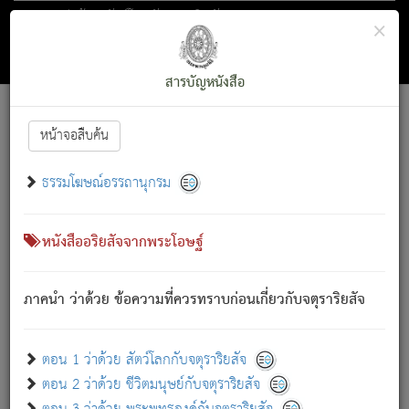
ตอน 1 ว่าด้วย สัตว์โลกกับจตุราริยสัจ
×
ถัดไป
ค้นหา
สารบัญ
สารบัญหนังสือ
[
Font :
15 ]
|
|
หน้าจอสืบค้น
ตรัสรู้แล้ว ทรงรำพึงถึงหมู่สัตว์
|
ธรรมโฆษณ์อรรถานุกรม
สัตว์โลกนี้ เกิดความเดือดร้อนแล้ว มีผัสสะบังหน้า
ย่อม
[1]
กล่าวซึ่งโรค (ความเสียดแทง) นั้นโดยความเป็นตัวเป็นตน
เขาสำคัญสิ่งใด โดยความเป็นประการใด แต่สิ่งนั้นย่อมเป็น
หนังสืออริยสัจจากพระโอษฐ์
(ตามที่เป็นจริง) โดยประการอื่นจากที่เขาสำคัญนั้น
สัตว์โลกติดข้องอยู่ในภพ ถูกภพบังหน้าแล้ว มีภพโดยความ
ภาคนำ ว่าด้วย ข้อความที่ควรทราบก่อนเกี่ยวกับจตุราริยสัจ
เป็นอย่างอื่น (จากที่มันเป็นอยู่จริง) จึงได้เพลิดเพลินยิ่งนักในภพ
นั้น
เขาเพลิดเพลินยิ่งนักในสิ่งใด สิ่งนั้นเป็นภัย (ที่เขาไม่รู้จัก)
:
ตอน 1 ว่าด้วย สัตว์โลกกับจตุราริยสัจ
เขากลัวต่อสิ่งใดสิ่งนั้นเป็นทุกข์
ตอน 2 ว่าด้วย ชีวิตมนุษย์กับจตุราริยสัจ
พรหมจรรย์นี้ อันบุคคลย่อมประพฤติ ก็เพื่อการละขาดซึ่ง