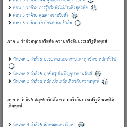
ตอน 3 ว่าด้วย พระพุทธองค์กับจตุราริยสัจ
ภพ.
ตอน 4 ว่าด้วย การรู้อริยสัจไม่เป็นสิ่งสุดวิสัย
สมณะหรือพราหมณ์เหล่าใด กล่าวความหลุดพ้นจากภพว่า
ตอน 5 ว่าด้วย คุณค่าของอริยสัจ
มีได้เพราะภพ เรากล่าวว่า สมณะหรือพราหมณ์ทั้งปวงนั้น
ตอน 6 ว่าด้วย เค้าโครงของอริยสัจ
มิใช่ผู้หลดพ้นจากภพ.
ถึงแม้สมณะหรือพราหมณ์เหล่าใด กล่าวความออกไปได้จาก
ภพ ว่ามีได้เพราะวิภพ
: เรากล่าวว่า สมณะหรือพราหมณ์ทั้ง
[2]
ภาค ๑ ว่าด้วยทุกขอริยสัจ ความจริงอันประเสริฐคือทุกข์
ปวงนั้น ก็ยังสลัดภพออกไปไม่ได้.
ก็ทุกข์นี้มีขึ้น เพราะอาศัยซึ่งอุปธิทั้งปวง.
นิทเทศ 1 ว่าด้วย ประเภทและอาการแห่งทุกข์ตามหลักทั่วไป
เพราะความสิ้นไปแห่งอุปาทานทั้งปวง ความเกิดขึ้นแห่ง
ทุกข์จึงไม่มี.
นิทเทศ 2 ว่าด้วย ทุกข์สรุปในปัญจุปาทานขันธ์
ท่านจงดูโลกนี้เถิด (จะเห็นว่า) สัตว์ทั้งหลายอันอวิชาหนา
นิทเทศ 3 ว่าด้วย หลักเบ็ดเตล็ดเกี่ยวกับความทุกข์
แน่นบังหนาแล้ว; และว่า สัตว์ผู้ยินดีในภพอันเป็นแล้วนั้น ย่อม
ไม่เป็นผู้หลุดพ้นไปจากภพได้. ก็ภพทั้งหลายเหล่าหนึ่งเหล่าใด
อันเป็นไปในที่หรือเวลาทั้งปวง
เพื่อความมีแห่งประโยชน์โดย
[3]
ภาค ๒ ว่าด้วย สมุทยอริยสัจ ความจริงอันประเสริฐคือเหตุให้
ประการทั้งปวง; ภพทั้งหลายทั้งหมดนั้น ไม่เที่ยง เป็นทุกข์ มี
เกิดทุกข์
ความแปรปรวนเป็นธรรมดา.
เมื่อบุคคลเห็นอยู่ซึ่งข้อนั้น ด้วยปัญญาอันชอบตามที่เป็นจริง
อย่างนี้อยู่; เขาย่อมละภวตัณหาได้ และไม่เพลิดเพลินวิภวตัณหา
นิทเทศ 4 ว่าด้วย ลักษณะแห่งตัณหา