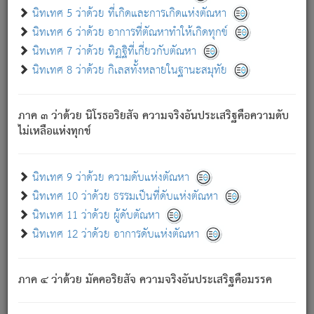
ด้วย.
นิทเทศ 5 ว่าด้วย ที่เกิดและการเกิดแห่งตัณหา
ความดับเพราะความสำรอกไม่เหลือ (แห่งภพทั้งหลาย)
นิทเทศ 6 ว่าด้วย อาการที่ตัณหาทำให้เกิดทุกข์
เพราะความสิ้นไปแห่งตัณหาโดยประการทั้งปวง นั้นคือ
นิทเทศ 7 ว่าด้วย ทิฏฐิที่เกี่ยวกับตัณหา
นิพพาน.
นิทเทศ 8 ว่าด้วย กิเลสทั้งหลายในฐานะสมุทัย
ภพใหม่ย่อมไม่มีแก่ภิกษุนั้น ผู้ดับเย็นสนิทแล้ว เพราะไม่มี
ความยึดมั่น
ภาค ๓ ว่าด้วย นิโรธอริยสัจ ความจริงอันประเสริฐคือความดับ
ภิกษุนั้น เป็นผู้ครอบงำมารได้แล้ว ชนะสงครามแล้ว ก้าวล่วง
ไม่เหลือแห่งทุกข์
ภพทั้งหลายทั้งปวงได้แล้ว เป็นผู้คงที่ (คือไม่เปลี่ยนแปลงอีกต่อ
ไป). ดังนี้แล
- อุ.ขุ.
๒๕/๑๒๑/๘๔
.
นิทเทศ 9 ว่าด้วย ความดับแห่งตัณหา
(ข้อความนี้ เป็นพระพุทธอุทานที่ทรงเปล่งออก ที่โคนต้นโพธิ์
นิทเทศ 10 ว่าด้วย ธรรมเป็นที่ดับแห่งตัณหา
เป็นที่ตรัสรู้ เมื่อตรัสรู้แล้วได้ 7 วัน)
นิทเทศ 11 ว่าด้วย ผู้ดับตัณหา
นิทเทศ 12 ว่าด้วย อาการดับแห่งตัณหา
เชื่อมโยงพระไตรปิฏก :
ภาค ๔ ว่าด้วย มัคคอริยสัจ ความจริงอันประเสริฐคือมรรค