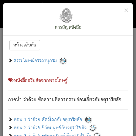
ตอน 1 ว่าด้วย สัตว์โลกกับจตุราริยสัจ
×
ถัดไป
ค้นหา
สารบัญ
สารบัญหนังสือ
[
Font :
15 ]
|
|
หน้าจอสืบค้น
ตรัสรู้แล้ว ทรงรำพึงถึงหมู่สัตว์
|
ธรรมโฆษณ์อรรถานุกรม
สัตว์โลกนี้ เกิดความเดือดร้อนแล้ว มีผัสสะบังหน้า
ย่อม
[1]
กล่าวซึ่งโรค (ความเสียดแทง) นั้นโดยความเป็นตัวเป็นตน
เขาสำคัญสิ่งใด โดยความเป็นประการใด แต่สิ่งนั้นย่อมเป็น
หนังสืออริยสัจจากพระโอษฐ์
(ตามที่เป็นจริง) โดยประการอื่นจากที่เขาสำคัญนั้น
สัตว์โลกติดข้องอยู่ในภพ ถูกภพบังหน้าแล้ว มีภพโดยความ
ภาคนำ ว่าด้วย ข้อความที่ควรทราบก่อนเกี่ยวกับจตุราริยสัจ
เป็นอย่างอื่น (จากที่มันเป็นอยู่จริง) จึงได้เพลิดเพลินยิ่งนักในภพ
นั้น
เขาเพลิดเพลินยิ่งนักในสิ่งใด สิ่งนั้นเป็นภัย (ที่เขาไม่รู้จัก)
:
ตอน 1 ว่าด้วย สัตว์โลกกับจตุราริยสัจ
เขากลัวต่อสิ่งใดสิ่งนั้นเป็นทุกข์
ตอน 2 ว่าด้วย ชีวิตมนุษย์กับจตุราริยสัจ
พรหมจรรย์นี้ อันบุคคลย่อมประพฤติ ก็เพื่อการละขาดซึ่ง