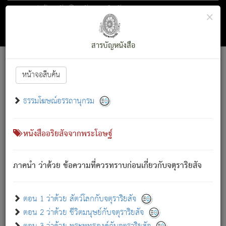
ตอน 1 ว่าด้วย สัตว์โลกกับจตุราริยสัจ
×
ถัดไป
ค้นหา
สารบัญ
สารบัญหนังสือ
[
Font :
15 ]
|
|
หน้าจอสืบค้น
ตรัสรู้แล้ว ทรงรำพึงถึงหมู่สัตว์
|
ธรรมโฆษณ์อรรถานุกรม
สัตว์โลกนี้ เกิดความเดือดร้อนแล้ว มีผัสสะบังหน้า
ย่อม
[1]
กล่าวซึ่งโรค (ความเสียดแทง) นั้นโดยความเป็นตัวเป็นตน
เขาสำคัญสิ่งใด โดยความเป็นประการใด แต่สิ่งนั้นย่อมเป็น
หนังสืออริยสัจจากพระโอษฐ์
(ตามที่เป็นจริง) โดยประการอื่นจากที่เขาสำคัญนั้น
สัตว์โลกติดข้องอยู่ในภพ ถูกภพบังหน้าแล้ว มีภพโดยความ
ภาคนำ ว่าด้วย ข้อความที่ควรทราบก่อนเกี่ยวกับจตุราริยสัจ
เป็นอย่างอื่น (จากที่มันเป็นอยู่จริง) จึงได้เพลิดเพลินยิ่งนักในภพ
นั้น
เขาเพลิดเพลินยิ่งนักในสิ่งใด สิ่งนั้นเป็นภัย (ที่เขาไม่รู้จัก)
:
ตอน 1 ว่าด้วย สัตว์โลกกับจตุราริยสัจ
เขากลัวต่อสิ่งใดสิ่งนั้นเป็นทุกข์
ตอน 2 ว่าด้วย ชีวิตมนุษย์กับจตุราริยสัจ
พรหมจรรย์นี้ อันบุคคลย่อมประพฤติ ก็เพื่อการละขาดซึ่ง