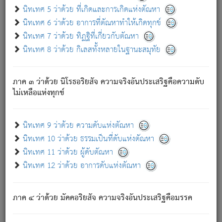
ด้วย.
นิทเทศ 5 ว่าด้วย ที่เกิดและการเกิดแห่งตัณหา
ความดับเพราะความสำรอกไม่เหลือ (แห่งภพทั้งหลาย)
นิทเทศ 6 ว่าด้วย อาการที่ตัณหาทำให้เกิดทุกข์
เพราะความสิ้นไปแห่งตัณหาโดยประการทั้งปวง นั้นคือ
นิทเทศ 7 ว่าด้วย ทิฏฐิที่เกี่ยวกับตัณหา
นิพพาน.
นิทเทศ 8 ว่าด้วย กิเลสทั้งหลายในฐานะสมุทัย
ภพใหม่ย่อมไม่มีแก่ภิกษุนั้น ผู้ดับเย็นสนิทแล้ว เพราะไม่มี
ความยึดมั่น
ภาค ๓ ว่าด้วย นิโรธอริยสัจ ความจริงอันประเสริฐคือความดับ
ภิกษุนั้น เป็นผู้ครอบงำมารได้แล้ว ชนะสงครามแล้ว ก้าวล่วง
ไม่เหลือแห่งทุกข์
ภพทั้งหลายทั้งปวงได้แล้ว เป็นผู้คงที่ (คือไม่เปลี่ยนแปลงอีกต่อ
ไป). ดังนี้แล
- อุ.ขุ.
๒๕/๑๒๑/๘๔
.
นิทเทศ 9 ว่าด้วย ความดับแห่งตัณหา
(ข้อความนี้ เป็นพระพุทธอุทานที่ทรงเปล่งออก ที่โคนต้นโพธิ์
นิทเทศ 10 ว่าด้วย ธรรมเป็นที่ดับแห่งตัณหา
เป็นที่ตรัสรู้ เมื่อตรัสรู้แล้วได้ 7 วัน)
นิทเทศ 11 ว่าด้วย ผู้ดับตัณหา
นิทเทศ 12 ว่าด้วย อาการดับแห่งตัณหา
เชื่อมโยงพระไตรปิฏก :
ภาค ๔ ว่าด้วย มัคคอริยสัจ ความจริงอันประเสริฐคือมรรค