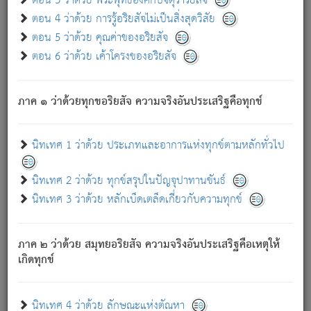
ตอน 3 ว่าด้วย พระพุทธองค์กับจตุราริยสัจ
ภพ.
ตอน 4 ว่าด้วย การรู้อริยสัจไม่เป็นสิ่งสุดวิสัย
สมณะหรือพราหมณ์เหล่าใด กล่าวความหลุดพ้นจากภพว่า
ตอน 5 ว่าด้วย คุณค่าของอริยสัจ
มีได้เพราะภพ เรากล่าวว่า สมณะหรือพราหมณ์ทั้งปวงนั้น
ตอน 6 ว่าด้วย เค้าโครงของอริยสัจ
มิใช่ผู้หลดพ้นจากภพ.
ถึงแม้สมณะหรือพราหมณ์เหล่าใด กล่าวความออกไปได้จาก
ภพ ว่ามีได้เพราะวิภพ
: เรากล่าวว่า สมณะหรือพราหมณ์ทั้ง
[2]
ภาค ๑ ว่าด้วยทุกขอริยสัจ ความจริงอันประเสริฐคือทุกข์
ปวงนั้น ก็ยังสลัดภพออกไปไม่ได้.
ก็ทุกข์นี้มีขึ้น เพราะอาศัยซึ่งอุปธิทั้งปวง.
นิทเทศ 1 ว่าด้วย ประเภทและอาการแห่งทุกข์ตามหลักทั่วไป
เพราะความสิ้นไปแห่งอุปาทานทั้งปวง ความเกิดขึ้นแห่ง
ทุกข์จึงไม่มี.
นิทเทศ 2 ว่าด้วย ทุกข์สรุปในปัญจุปาทานขันธ์
ท่านจงดูโลกนี้เถิด (จะเห็นว่า) สัตว์ทั้งหลายอันอวิชาหนา
นิทเทศ 3 ว่าด้วย หลักเบ็ดเตล็ดเกี่ยวกับความทุกข์
แน่นบังหนาแล้ว; และว่า สัตว์ผู้ยินดีในภพอันเป็นแล้วนั้น ย่อม
ไม่เป็นผู้หลุดพ้นไปจากภพได้. ก็ภพทั้งหลายเหล่าหนึ่งเหล่าใด
อันเป็นไปในที่หรือเวลาทั้งปวง
เพื่อความมีแห่งประโยชน์โดย
[3]
ภาค ๒ ว่าด้วย สมุทยอริยสัจ ความจริงอันประเสริฐคือเหตุให้
ประการทั้งปวง; ภพทั้งหลายทั้งหมดนั้น ไม่เที่ยง เป็นทุกข์ มี
เกิดทุกข์
ความแปรปรวนเป็นธรรมดา.
เมื่อบุคคลเห็นอยู่ซึ่งข้อนั้น ด้วยปัญญาอันชอบตามที่เป็นจริง
อย่างนี้อยู่; เขาย่อมละภวตัณหาได้ และไม่เพลิดเพลินวิภวตัณหา
นิทเทศ 4 ว่าด้วย ลักษณะแห่งตัณหา