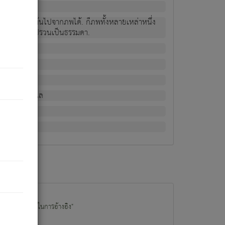
ม่เป็นผู้หลุดพ้นไปจากภพได้. ก็ภพทั้งหลายเหล่าหนึ่ง
กข์ มีความแปรปรวนเป็นธรรมดา.
ณหาด้วย.
น.
อไป). ดังนี้แล
นนำข้อมูลไปใช้ในการอ้างอิง"