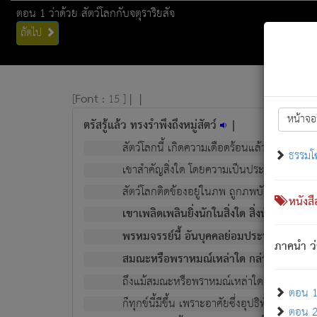
ตอน 1 ว่าด้วย สัตว์โลกกับจตุราริยสัจ
ถัดไป
[
Font :
15 ]
|
|
หน้าจอ
ตรัสรู้แล้ว ทรงรำพึงถึงหมู่สัตว์
|
สัตว์โลกนี้ เกิดความเดือดร้อนแล้ว มีผัสสะบั
ธรรมโ
เขาสำคัญสิ่งใด โดยความเป็นประการใด แต่สิ่งน
สัตว์โลกติดข้องอยู่ในภพ ถูกภพบังหน้าแล้ว มีภ
หนังส
เขาเพลิดเพลินยิ่งนักในสิ่งใด สิ่งนั้นเป็นภัย (ที
พรหมจรรย์นี้ อันบุคคลย่อมประพฤติ ก็เพื่อ
ภาคนำ ว่
สมณะหรือพราหมณ์เหล่าใด กล่าวความหลุดพ
ถึงแม้สมณะหรือพราหมณ์เหล่าใด กล่าวความอ
ตอน 1 
ก็ทุกข์นี้มีขึ้น เพราะอาศัยซึ่งอุปธิทั้งปวง.
ตอน 2 