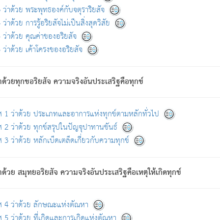
ดขึ้นแห่งทุกข์จึงไม่มี.
ว่าด้วย พระพุทธองค์กับจตุราริยสัจ
อันอวิชาหนาแน่นบังหนาแล้ว; และว่า สัตว์ผู้ยินดีในภพอันเป็นแล้วนั้น ย่อมไ
ว่าด้วย การรู้อริยสัจไม่เป็นสิ่งสุดวิสัย
ห่งประโยชน์โดยประการทั้งปวง; ภพทั้งหลายทั้งหมดนั้น ไม่เที่ยง เป็นทุ
ว่าด้วย คุณค่าของอริยสัจ
อบตามที่เป็นจริงอย่างนี้อยู่; เขาย่อมละภวตัณหาได้ และไม่เพลิดเพลินวิภวตั
ว่าด้วย เค้าโครงของอริยสัจ
ั้งหลาย) เพราะความสิ้นไปแห่งตัณหาโดยประการทั้งปวง นั้นคือนิพพา
ว เพราะไม่มีความยึดมั่น
าด้วยทุกขอริยสัจ ความจริงอันประเสริฐคือทุกข์
ล้ว ก้าวล่วงภพทั้งหลายทั้งปวงได้แล้ว เป็นผู้คงที่ (คือไม่เปลี่ยนแปลงอีกต่
ศ 1 ว่าด้วย ประเภทและอาการแห่งทุกข์ตามหลักทั่วไป
คนต้นโพธิ์เป็นที่ตรัสรู้ เมื่อตรัสรู้แล้วได้ 7 วัน)
 2 ว่าด้วย ทุกข์สรุปในปัญจุปาทานขันธ์
 3 ว่าด้วย หลักเบ็ดเตล็ดเกี่ยวกับความทุกข์
ด้วย สมุทยอริยสัจ ความจริงอันประเสริฐคือเหตุให้เกิดทุกข์
กที่สุด ผู้ศึกษาก็พึงตรวจสอบกับตัวเล่มหนังสือต้นฉบับ ที่มีการพิมพ์ครั้งล่าสุด ก่อ
ศ 4 ว่าด้วย ลักษณะแห่งตัณหา
 5 ว่าด้วย ที่เกิดและการเกิดแห่งตัณหา