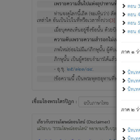
เพราะความสิ้นไปแห่งอุปาทานทั้งปวง ความเกิ
ตอน 3 
ท่านจงดูโลกนี้เถิด (จะเห็นว่า) สัตว์ทั้งหลาย
ตอน 4 
เหล่าใด อันเป็นไปในที่หรือเวลาทั้งปวง
เพื่อความมีแ
[3]
ตอน 5 
เมื่อบุคคลเห็นอยู่ซึ่งข้อนั้น ด้วยปัญญาอันช
ตอน 6 
ความดับเพราะความสำรอกไม่เหลือ (แห่งภพท
ภพใหม่ย่อมไม่มีแก่ภิกษุนั้น ผู้ดับเย็นสนิทแล้
ภาค ๑ ว่
ภิกษุนั้น เป็นผู้ครอบงำมารได้แล้ว ชนะสงครามแ
- อุ.ขุ.
๒๕/๑๒๑/๘๔
.
นิทเท
(ข้อความนี้ เป็นพระพุทธอุทานที่ทรงเปล่งออก ที่โ
นิทเทศ
นิทเทศ
เชื่อมโยงพระไตรปิฏก :
ภาค ๒ ว่า
เกี่ยวกับธรรมโฆษณ์ออนไลน์ (Disclaimer)
แม้ระบบ "ธรรมโฆษณ์ออนไลน์" พยายามปรับปรุงข้อมูลให้ถูกต้องมา
นิทเท
นิทเทศ