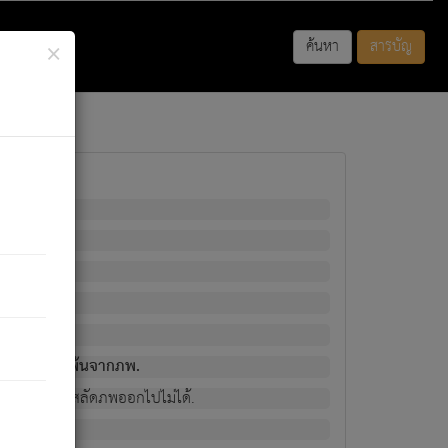
×
ค้นหา
สารบัญ
พนั้น
มิใช่ผู้หลดพ้นจากภพ.
วงนั้น ก็ยังสลัดภพออกไปไม่ได้.