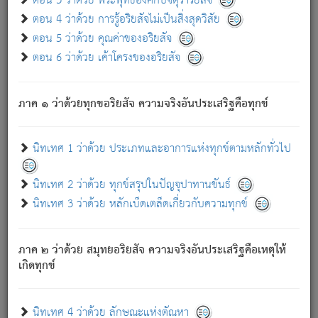
ตอน 3 ว่าด้วย พระพุทธองค์กับจตุราริยสัจ
ภพ.
ตอน 4 ว่าด้วย การรู้อริยสัจไม่เป็นสิ่งสุดวิสัย
สมณะหรือพราหมณ์เหล่าใด กล่าวความหลุดพ้นจากภพว่า
ตอน 5 ว่าด้วย คุณค่าของอริยสัจ
มีได้เพราะภพ เรากล่าวว่า สมณะหรือพราหมณ์ทั้งปวงนั้น
ตอน 6 ว่าด้วย เค้าโครงของอริยสัจ
มิใช่ผู้หลดพ้นจากภพ.
ถึงแม้สมณะหรือพราหมณ์เหล่าใด กล่าวความออกไปได้จาก
ภพ ว่ามีได้เพราะวิภพ
: เรากล่าวว่า สมณะหรือพราหมณ์ทั้ง
[2]
ภาค ๑ ว่าด้วยทุกขอริยสัจ ความจริงอันประเสริฐคือทุกข์
ปวงนั้น ก็ยังสลัดภพออกไปไม่ได้.
ก็ทุกข์นี้มีขึ้น เพราะอาศัยซึ่งอุปธิทั้งปวง.
นิทเทศ 1 ว่าด้วย ประเภทและอาการแห่งทุกข์ตามหลักทั่วไป
เพราะความสิ้นไปแห่งอุปาทานทั้งปวง ความเกิดขึ้นแห่ง
ทุกข์จึงไม่มี.
นิทเทศ 2 ว่าด้วย ทุกข์สรุปในปัญจุปาทานขันธ์
ท่านจงดูโลกนี้เถิด (จะเห็นว่า) สัตว์ทั้งหลายอันอวิชาหนา
นิทเทศ 3 ว่าด้วย หลักเบ็ดเตล็ดเกี่ยวกับความทุกข์
แน่นบังหนาแล้ว; และว่า สัตว์ผู้ยินดีในภพอันเป็นแล้วนั้น ย่อม
ไม่เป็นผู้หลุดพ้นไปจากภพได้. ก็ภพทั้งหลายเหล่าหนึ่งเหล่าใด
อันเป็นไปในที่หรือเวลาทั้งปวง
เพื่อความมีแห่งประโยชน์โดย
[3]
ภาค ๒ ว่าด้วย สมุทยอริยสัจ ความจริงอันประเสริฐคือเหตุให้
ประการทั้งปวง; ภพทั้งหลายทั้งหมดนั้น ไม่เที่ยง เป็นทุกข์ มี
เกิดทุกข์
ความแปรปรวนเป็นธรรมดา.
เมื่อบุคคลเห็นอยู่ซึ่งข้อนั้น ด้วยปัญญาอันชอบตามที่เป็นจริง
อย่างนี้อยู่; เขาย่อมละภวตัณหาได้ และไม่เพลิดเพลินวิภวตัณหา
นิทเทศ 4 ว่าด้วย ลักษณะแห่งตัณหา