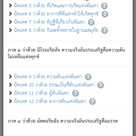
ด้วย.
นิทเทศ 5 ว่าด้วย ที่เกิดและการเกิดแห่งตัณหา
ความดับเพราะความสำรอกไม่เหลือ (แห่งภพทั้งหลาย)
นิทเทศ 6 ว่าด้วย อาการที่ตัณหาทำให้เกิดทุกข์
เพราะความสิ้นไปแห่งตัณหาโดยประการทั้งปวง นั้นคือ
นิทเทศ 7 ว่าด้วย ทิฏฐิที่เกี่ยวกับตัณหา
นิพพาน.
นิทเทศ 8 ว่าด้วย กิเลสทั้งหลายในฐานะสมุทัย
ภพใหม่ย่อมไม่มีแก่ภิกษุนั้น ผู้ดับเย็นสนิทแล้ว เพราะไม่มี
ความยึดมั่น
ภาค ๓ ว่าด้วย นิโรธอริยสัจ ความจริงอันประเสริฐคือความดับ
ภิกษุนั้น เป็นผู้ครอบงำมารได้แล้ว ชนะสงครามแล้ว ก้าวล่วง
ไม่เหลือแห่งทุกข์
ภพทั้งหลายทั้งปวงได้แล้ว เป็นผู้คงที่ (คือไม่เปลี่ยนแปลงอีกต่อ
ไป). ดังนี้แล
- อุ.ขุ.
๒๕/๑๒๑/๘๔
.
นิทเทศ 9 ว่าด้วย ความดับแห่งตัณหา
(ข้อความนี้ เป็นพระพุทธอุทานที่ทรงเปล่งออก ที่โคนต้นโพธิ์
นิทเทศ 10 ว่าด้วย ธรรมเป็นที่ดับแห่งตัณหา
เป็นที่ตรัสรู้ เมื่อตรัสรู้แล้วได้ 7 วัน)
นิทเทศ 11 ว่าด้วย ผู้ดับตัณหา
นิทเทศ 12 ว่าด้วย อาการดับแห่งตัณหา
เชื่อมโยงพระไตรปิฏก :
ภาค ๔ ว่าด้วย มัคคอริยสัจ ความจริงอันประเสริฐคือมรรค