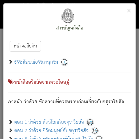
ตอน 1 ว่าด้วย สัตว์โลกกับจตุราริยสัจ
×
ถัดไป
ค้นหา
สารบัญ
สารบัญหนังสือ
[
Font :
15 ]
|
|
หน้าจอสืบค้น
ตรัสรู้แล้ว ทรงรำพึงถึงหมู่สัตว์
|
ธรรมโฆษณ์อรรถานุกรม
สัตว์โลกนี้ เกิดความเดือดร้อนแล้ว มีผัสสะบังหน้า
ย่อม
[1]
กล่าวซึ่งโรค (ความเสียดแทง) นั้นโดยความเป็นตัวเป็นตน
เขาสำคัญสิ่งใด โดยความเป็นประการใด แต่สิ่งนั้นย่อมเป็น
หนังสืออริยสัจจากพระโอษฐ์
(ตามที่เป็นจริง) โดยประการอื่นจากที่เขาสำคัญนั้น
สัตว์โลกติดข้องอยู่ในภพ ถูกภพบังหน้าแล้ว มีภพโดยความ
ภาคนำ ว่าด้วย ข้อความที่ควรทราบก่อนเกี่ยวกับจตุราริยสัจ
เป็นอย่างอื่น (จากที่มันเป็นอยู่จริง) จึงได้เพลิดเพลินยิ่งนักในภพ
นั้น
เขาเพลิดเพลินยิ่งนักในสิ่งใด สิ่งนั้นเป็นภัย (ที่เขาไม่รู้จัก)
:
ตอน 1 ว่าด้วย สัตว์โลกกับจตุราริยสัจ
เขากลัวต่อสิ่งใดสิ่งนั้นเป็นทุกข์
ตอน 2 ว่าด้วย ชีวิตมนุษย์กับจตุราริยสัจ
พรหมจรรย์นี้ อันบุคคลย่อมประพฤติ ก็เพื่อการละขาดซึ่ง