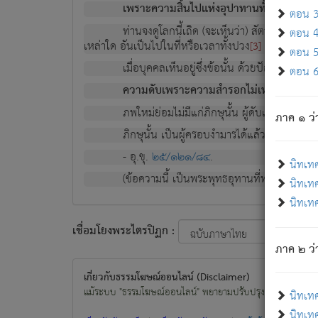
เพราะความสิ้นไปแห่งอุปาทานทั้งปวง ความเกิ
ตอน 3 
ท่านจงดูโลกนี้เถิด (จะเห็นว่า) สัตว์ทั้งหลาย
ตอน 4 
เหล่าใด อันเป็นไปในที่หรือเวลาทั้งปวง
เพื่อความมีแ
[3]
ตอน 5 
เมื่อบุคคลเห็นอยู่ซึ่งข้อนั้น ด้วยปัญญาอันช
ตอน 6 
ความดับเพราะความสำรอกไม่เหลือ (แห่งภพท
ภพใหม่ย่อมไม่มีแก่ภิกษุนั้น ผู้ดับเย็นสนิทแล้
ภาค ๑ ว่
ภิกษุนั้น เป็นผู้ครอบงำมารได้แล้ว ชนะสงครามแ
- อุ.ขุ.
๒๕/๑๒๑/๘๔
.
นิทเท
(ข้อความนี้ เป็นพระพุทธอุทานที่ทรงเปล่งออก ที่โ
นิทเทศ
นิทเทศ
เชื่อมโยงพระไตรปิฏก :
ภาค ๒ ว่า
เกี่ยวกับธรรมโฆษณ์ออนไลน์ (Disclaimer)
แม้ระบบ "ธรรมโฆษณ์ออนไลน์" พยายามปรับปรุงข้อมูลให้ถูกต้องมา
นิทเท
นิทเทศ