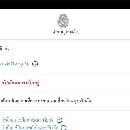
สารบัญหนังสือ
สืบค้น
งหน้า
ย่อมกล่าวซึ่งโรค (ความเสียดแทง) นั้นโดยความเป็นตัวเป็นตน
[1]
ฆษณ์อรรถานุกรม
ั้นย่อมเป็น (ตามที่เป็นจริง) โดยประการอื่นจากที่เขาสำคัญนั้น
พโดยความเป็นอย่างอื่น (จากที่มันเป็นอยู่จริง) จึงได้เพลิดเพลินยิ่งนักในภ
ืออริยสัจจากพระโอษฐ์
่เขาไม่รู้จัก)
: เขากลัวต่อสิ่งใดสิ่งนั้นเป็นทุกข์
การละขาดซึ่งภพ.
าด้วย ข้อความที่ควรทราบก่อนเกี่ยวกับจตุราริยสัจ
้นจากภพว่ามีได้เพราะภพ เรากล่าวว่า สมณะหรือพราหมณ์ทั้งปวงนั้น 
อกไปได้จากภพ ว่ามีได้เพราะวิภพ
: เรากล่าวว่า สมณะหรือพราหมณ์ทั้งป
[2]
ว่าด้วย สัตว์โลกกับจตุราริยสัจ
ว่าด้วย ชีวิตมนุษย์กับจตุราริยสัจ