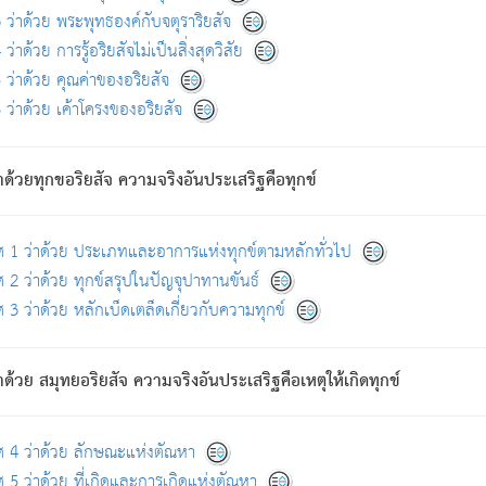
ดขึ้นแห่งทุกข์จึงไม่มี.
ว่าด้วย พระพุทธองค์กับจตุราริยสัจ
อันอวิชาหนาแน่นบังหนาแล้ว; และว่า สัตว์ผู้ยินดีในภพอันเป็นแล้วนั้น ย่อมไ
ว่าด้วย การรู้อริยสัจไม่เป็นสิ่งสุดวิสัย
ห่งประโยชน์โดยประการทั้งปวง; ภพทั้งหลายทั้งหมดนั้น ไม่เที่ยง เป็นทุ
ว่าด้วย คุณค่าของอริยสัจ
อบตามที่เป็นจริงอย่างนี้อยู่; เขาย่อมละภวตัณหาได้ และไม่เพลิดเพลินวิภวตั
ว่าด้วย เค้าโครงของอริยสัจ
ั้งหลาย) เพราะความสิ้นไปแห่งตัณหาโดยประการทั้งปวง นั้นคือนิพพา
ว เพราะไม่มีความยึดมั่น
าด้วยทุกขอริยสัจ ความจริงอันประเสริฐคือทุกข์
ล้ว ก้าวล่วงภพทั้งหลายทั้งปวงได้แล้ว เป็นผู้คงที่ (คือไม่เปลี่ยนแปลงอีกต่
ศ 1 ว่าด้วย ประเภทและอาการแห่งทุกข์ตามหลักทั่วไป
คนต้นโพธิ์เป็นที่ตรัสรู้ เมื่อตรัสรู้แล้วได้ 7 วัน)
 2 ว่าด้วย ทุกข์สรุปในปัญจุปาทานขันธ์
 3 ว่าด้วย หลักเบ็ดเตล็ดเกี่ยวกับความทุกข์
ด้วย สมุทยอริยสัจ ความจริงอันประเสริฐคือเหตุให้เกิดทุกข์
กที่สุด ผู้ศึกษาก็พึงตรวจสอบกับตัวเล่มหนังสือต้นฉบับ ที่มีการพิมพ์ครั้งล่าสุด ก่อ
ศ 4 ว่าด้วย ลักษณะแห่งตัณหา
 5 ว่าด้วย ที่เกิดและการเกิดแห่งตัณหา