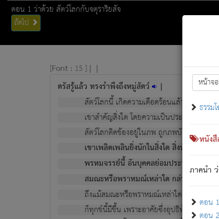
ตอน 1 ว่าด้วย สัตว์โลกกับจตุราริยสัจ
ถัดไป
[
Font :
15 ]
|
|
หน้าจอ
ตรัสรู้แล้ว ทรงรำพึงถึงหมู่สัตว์
|
สัตว์โลกนี้ เกิดความเดือดร้อนแล้ว มีผัสสะบั
ธรรมโ
เขาสำคัญสิ่งใด โดยความเป็นประการใด แต่สิ่งน
สัตว์โลกติดข้องอยู่ในภพ ถูกภพบังหน้าแล้ว มีภ
หนังส
เขาเพลิดเพลินยิ่งนักในสิ่งใด สิ่งนั้นเป็นภัย (ที
พรหมจรรย์นี้ อันบุคคลย่อมประพฤติ ก็เพื่อ
ภาคนำ ว่
สมณะหรือพราหมณ์เหล่าใด กล่าวความหลุดพ
ถึงแม้สมณะหรือพราหมณ์เหล่าใด กล่าวความอ
ตอน 1 
ก็ทุกข์นี้มีขึ้น เพราะอาศัยซึ่งอุปธิทั้งปวง.
ตอน 2 