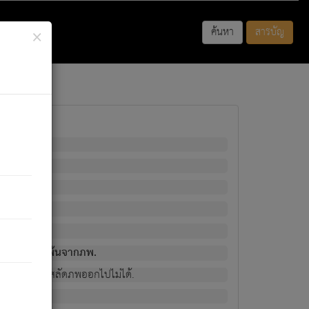
×
ค้นหา
สารบัญ
พนั้น
มิใช่ผู้หลดพ้นจากภพ.
วงนั้น ก็ยังสลัดภพออกไปไม่ได้.