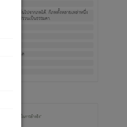
ม่เป็นผู้หลุดพ้นไปจากภพได้. ก็ภพทั้งหลายเหล่าหนึ่ง
กข์ มีความแปรปรวนเป็นธรรมดา.
ณหาด้วย.
น.
อไป). ดังนี้แล
นนำข้อมูลไปใช้ในการอ้างอิง"