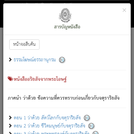
ตอน 1 ว่าด้วย สัตว์โลกกับจตุราริยสัจ
×
ถัดไป
ค้นหา
สารบัญ
สารบัญหนังสือ
[
Font :
15 ]
|
|
หน้าจอสืบค้น
ตรัสรู้แล้ว ทรงรำพึงถึงหมู่สัตว์
|
ธรรมโฆษณ์อรรถานุกรม
สัตว์โลกนี้ เกิดความเดือดร้อนแล้ว มีผัสสะบังหน้า
ย่อม
[1]
กล่าวซึ่งโรค (ความเสียดแทง) นั้นโดยความเป็นตัวเป็นตน
เขาสำคัญสิ่งใด โดยความเป็นประการใด แต่สิ่งนั้นย่อมเป็น
หนังสืออริยสัจจากพระโอษฐ์
(ตามที่เป็นจริง) โดยประการอื่นจากที่เขาสำคัญนั้น
สัตว์โลกติดข้องอยู่ในภพ ถูกภพบังหน้าแล้ว มีภพโดยความ
ภาคนำ ว่าด้วย ข้อความที่ควรทราบก่อนเกี่ยวกับจตุราริยสัจ
เป็นอย่างอื่น (จากที่มันเป็นอยู่จริง) จึงได้เพลิดเพลินยิ่งนักในภพ
นั้น
เขาเพลิดเพลินยิ่งนักในสิ่งใด สิ่งนั้นเป็นภัย (ที่เขาไม่รู้จัก)
:
ตอน 1 ว่าด้วย สัตว์โลกกับจตุราริยสัจ
เขากลัวต่อสิ่งใดสิ่งนั้นเป็นทุกข์
ตอน 2 ว่าด้วย ชีวิตมนุษย์กับจตุราริยสัจ
พรหมจรรย์นี้ อันบุคคลย่อมประพฤติ ก็เพื่อการละขาดซึ่ง