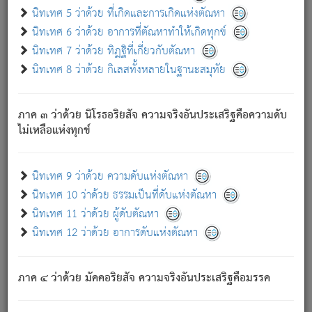
ด้วย.
นิทเทศ 5 ว่าด้วย ที่เกิดและการเกิดแห่งตัณหา
ความดับเพราะความสำรอกไม่เหลือ (แห่งภพทั้งหลาย)
นิทเทศ 6 ว่าด้วย อาการที่ตัณหาทำให้เกิดทุกข์
เพราะความสิ้นไปแห่งตัณหาโดยประการทั้งปวง นั้นคือ
นิทเทศ 7 ว่าด้วย ทิฏฐิที่เกี่ยวกับตัณหา
นิพพาน.
นิทเทศ 8 ว่าด้วย กิเลสทั้งหลายในฐานะสมุทัย
ภพใหม่ย่อมไม่มีแก่ภิกษุนั้น ผู้ดับเย็นสนิทแล้ว เพราะไม่มี
ความยึดมั่น
ภาค ๓ ว่าด้วย นิโรธอริยสัจ ความจริงอันประเสริฐคือความดับ
ภิกษุนั้น เป็นผู้ครอบงำมารได้แล้ว ชนะสงครามแล้ว ก้าวล่วง
ไม่เหลือแห่งทุกข์
ภพทั้งหลายทั้งปวงได้แล้ว เป็นผู้คงที่ (คือไม่เปลี่ยนแปลงอีกต่อ
ไป). ดังนี้แล
- อุ.ขุ.
๒๕/๑๒๑/๘๔
.
นิทเทศ 9 ว่าด้วย ความดับแห่งตัณหา
(ข้อความนี้ เป็นพระพุทธอุทานที่ทรงเปล่งออก ที่โคนต้นโพธิ์
นิทเทศ 10 ว่าด้วย ธรรมเป็นที่ดับแห่งตัณหา
เป็นที่ตรัสรู้ เมื่อตรัสรู้แล้วได้ 7 วัน)
นิทเทศ 11 ว่าด้วย ผู้ดับตัณหา
นิทเทศ 12 ว่าด้วย อาการดับแห่งตัณหา
เชื่อมโยงพระไตรปิฏก :
ภาค ๔ ว่าด้วย มัคคอริยสัจ ความจริงอันประเสริฐคือมรรค