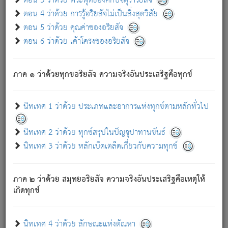
ตอน 3 ว่าด้วย พระพุทธองค์กับจตุราริยสัจ
ภพ.
ตอน 4 ว่าด้วย การรู้อริยสัจไม่เป็นสิ่งสุดวิสัย
สมณะหรือพราหมณ์เหล่าใด กล่าวความหลุดพ้นจากภพว่า
ตอน 5 ว่าด้วย คุณค่าของอริยสัจ
มีได้เพราะภพ เรากล่าวว่า สมณะหรือพราหมณ์ทั้งปวงนั้น
ตอน 6 ว่าด้วย เค้าโครงของอริยสัจ
มิใช่ผู้หลดพ้นจากภพ.
ถึงแม้สมณะหรือพราหมณ์เหล่าใด กล่าวความออกไปได้จาก
ภพ ว่ามีได้เพราะวิภพ
: เรากล่าวว่า สมณะหรือพราหมณ์ทั้ง
[2]
ภาค ๑ ว่าด้วยทุกขอริยสัจ ความจริงอันประเสริฐคือทุกข์
ปวงนั้น ก็ยังสลัดภพออกไปไม่ได้.
ก็ทุกข์นี้มีขึ้น เพราะอาศัยซึ่งอุปธิทั้งปวง.
นิทเทศ 1 ว่าด้วย ประเภทและอาการแห่งทุกข์ตามหลักทั่วไป
เพราะความสิ้นไปแห่งอุปาทานทั้งปวง ความเกิดขึ้นแห่ง
ทุกข์จึงไม่มี.
นิทเทศ 2 ว่าด้วย ทุกข์สรุปในปัญจุปาทานขันธ์
ท่านจงดูโลกนี้เถิด (จะเห็นว่า) สัตว์ทั้งหลายอันอวิชาหนา
นิทเทศ 3 ว่าด้วย หลักเบ็ดเตล็ดเกี่ยวกับความทุกข์
แน่นบังหนาแล้ว; และว่า สัตว์ผู้ยินดีในภพอันเป็นแล้วนั้น ย่อม
ไม่เป็นผู้หลุดพ้นไปจากภพได้. ก็ภพทั้งหลายเหล่าหนึ่งเหล่าใด
อันเป็นไปในที่หรือเวลาทั้งปวง
เพื่อความมีแห่งประโยชน์โดย
[3]
ภาค ๒ ว่าด้วย สมุทยอริยสัจ ความจริงอันประเสริฐคือเหตุให้
ประการทั้งปวง; ภพทั้งหลายทั้งหมดนั้น ไม่เที่ยง เป็นทุกข์ มี
เกิดทุกข์
ความแปรปรวนเป็นธรรมดา.
เมื่อบุคคลเห็นอยู่ซึ่งข้อนั้น ด้วยปัญญาอันชอบตามที่เป็นจริง
อย่างนี้อยู่; เขาย่อมละภวตัณหาได้ และไม่เพลิดเพลินวิภวตัณหา
นิทเทศ 4 ว่าด้วย ลักษณะแห่งตัณหา