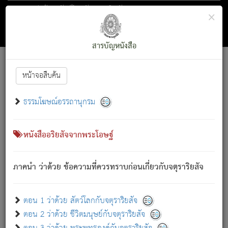
ตอน 1 ว่าด้วย สัตว์โลกกับจตุราริยสัจ
×
ถัดไป
ค้นหา
สารบัญ
สารบัญหนังสือ
[
Font :
15 ]
|
|
หน้าจอสืบค้น
ตรัสรู้แล้ว ทรงรำพึงถึงหมู่สัตว์
|
ธรรมโฆษณ์อรรถานุกรม
สัตว์โลกนี้ เกิดความเดือดร้อนแล้ว มีผัสสะบังหน้า
ย่อม
[1]
กล่าวซึ่งโรค (ความเสียดแทง) นั้นโดยความเป็นตัวเป็นตน
เขาสำคัญสิ่งใด โดยความเป็นประการใด แต่สิ่งนั้นย่อมเป็น
หนังสืออริยสัจจากพระโอษฐ์
(ตามที่เป็นจริง) โดยประการอื่นจากที่เขาสำคัญนั้น
สัตว์โลกติดข้องอยู่ในภพ ถูกภพบังหน้าแล้ว มีภพโดยความ
ภาคนำ ว่าด้วย ข้อความที่ควรทราบก่อนเกี่ยวกับจตุราริยสัจ
เป็นอย่างอื่น (จากที่มันเป็นอยู่จริง) จึงได้เพลิดเพลินยิ่งนักในภพ
นั้น
เขาเพลิดเพลินยิ่งนักในสิ่งใด สิ่งนั้นเป็นภัย (ที่เขาไม่รู้จัก)
:
ตอน 1 ว่าด้วย สัตว์โลกกับจตุราริยสัจ
เขากลัวต่อสิ่งใดสิ่งนั้นเป็นทุกข์
ตอน 2 ว่าด้วย ชีวิตมนุษย์กับจตุราริยสัจ
พรหมจรรย์นี้ อันบุคคลย่อมประพฤติ ก็เพื่อการละขาดซึ่ง