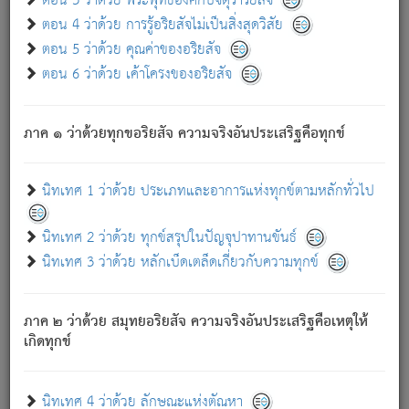
ตอน 3 ว่าด้วย พระพุทธองค์กับจตุราริยสัจ
ภพ.
ตอน 4 ว่าด้วย การรู้อริยสัจไม่เป็นสิ่งสุดวิสัย
สมณะหรือพราหมณ์เหล่าใด กล่าวความหลุดพ้นจากภพว่า
ตอน 5 ว่าด้วย คุณค่าของอริยสัจ
มีได้เพราะภพ เรากล่าวว่า สมณะหรือพราหมณ์ทั้งปวงนั้น
ตอน 6 ว่าด้วย เค้าโครงของอริยสัจ
มิใช่ผู้หลดพ้นจากภพ.
ถึงแม้สมณะหรือพราหมณ์เหล่าใด กล่าวความออกไปได้จาก
ภพ ว่ามีได้เพราะวิภพ
: เรากล่าวว่า สมณะหรือพราหมณ์ทั้ง
[2]
ภาค ๑ ว่าด้วยทุกขอริยสัจ ความจริงอันประเสริฐคือทุกข์
ปวงนั้น ก็ยังสลัดภพออกไปไม่ได้.
ก็ทุกข์นี้มีขึ้น เพราะอาศัยซึ่งอุปธิทั้งปวง.
นิทเทศ 1 ว่าด้วย ประเภทและอาการแห่งทุกข์ตามหลักทั่วไป
เพราะความสิ้นไปแห่งอุปาทานทั้งปวง ความเกิดขึ้นแห่ง
ทุกข์จึงไม่มี.
นิทเทศ 2 ว่าด้วย ทุกข์สรุปในปัญจุปาทานขันธ์
ท่านจงดูโลกนี้เถิด (จะเห็นว่า) สัตว์ทั้งหลายอันอวิชาหนา
นิทเทศ 3 ว่าด้วย หลักเบ็ดเตล็ดเกี่ยวกับความทุกข์
แน่นบังหนาแล้ว; และว่า สัตว์ผู้ยินดีในภพอันเป็นแล้วนั้น ย่อม
ไม่เป็นผู้หลุดพ้นไปจากภพได้. ก็ภพทั้งหลายเหล่าหนึ่งเหล่าใด
อันเป็นไปในที่หรือเวลาทั้งปวง
เพื่อความมีแห่งประโยชน์โดย
[3]
ภาค ๒ ว่าด้วย สมุทยอริยสัจ ความจริงอันประเสริฐคือเหตุให้
ประการทั้งปวง; ภพทั้งหลายทั้งหมดนั้น ไม่เที่ยง เป็นทุกข์ มี
เกิดทุกข์
ความแปรปรวนเป็นธรรมดา.
เมื่อบุคคลเห็นอยู่ซึ่งข้อนั้น ด้วยปัญญาอันชอบตามที่เป็นจริง
อย่างนี้อยู่; เขาย่อมละภวตัณหาได้ และไม่เพลิดเพลินวิภวตัณหา
นิทเทศ 4 ว่าด้วย ลักษณะแห่งตัณหา