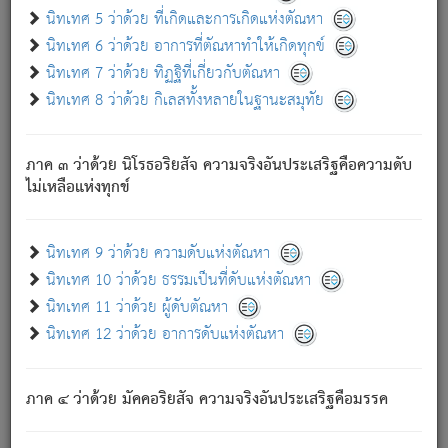
ด้วย.
นิทเทศ 5 ว่าด้วย ที่เกิดและการเกิดแห่งตัณหา
ความดับเพราะความสำรอกไม่เหลือ (แห่งภพทั้งหลาย)
นิทเทศ 6 ว่าด้วย อาการที่ตัณหาทำให้เกิดทุกข์
เพราะความสิ้นไปแห่งตัณหาโดยประการทั้งปวง นั้นคือ
นิทเทศ 7 ว่าด้วย ทิฏฐิที่เกี่ยวกับตัณหา
นิพพาน.
นิทเทศ 8 ว่าด้วย กิเลสทั้งหลายในฐานะสมุทัย
ภพใหม่ย่อมไม่มีแก่ภิกษุนั้น ผู้ดับเย็นสนิทแล้ว เพราะไม่มี
ความยึดมั่น
ภาค ๓ ว่าด้วย นิโรธอริยสัจ ความจริงอันประเสริฐคือความดับ
ภิกษุนั้น เป็นผู้ครอบงำมารได้แล้ว ชนะสงครามแล้ว ก้าวล่วง
ไม่เหลือแห่งทุกข์
ภพทั้งหลายทั้งปวงได้แล้ว เป็นผู้คงที่ (คือไม่เปลี่ยนแปลงอีกต่อ
ไป). ดังนี้แล
- อุ.ขุ.
๒๕/๑๒๑/๘๔
.
นิทเทศ 9 ว่าด้วย ความดับแห่งตัณหา
(ข้อความนี้ เป็นพระพุทธอุทานที่ทรงเปล่งออก ที่โคนต้นโพธิ์
นิทเทศ 10 ว่าด้วย ธรรมเป็นที่ดับแห่งตัณหา
เป็นที่ตรัสรู้ เมื่อตรัสรู้แล้วได้ 7 วัน)
นิทเทศ 11 ว่าด้วย ผู้ดับตัณหา
นิทเทศ 12 ว่าด้วย อาการดับแห่งตัณหา
เชื่อมโยงพระไตรปิฏก :
ภาค ๔ ว่าด้วย มัคคอริยสัจ ความจริงอันประเสริฐคือมรรค