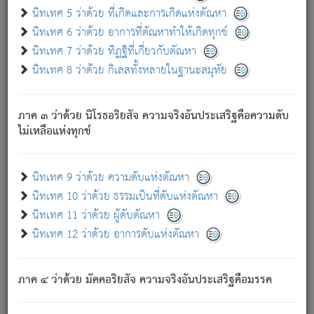
ด้วย.
นิทเทศ 5 ว่าด้วย ที่เกิดและการเกิดแห่งตัณหา
ความดับเพราะความสำรอกไม่เหลือ (แห่งภพทั้งหลาย)
นิทเทศ 6 ว่าด้วย อาการที่ตัณหาทำให้เกิดทุกข์
เพราะความสิ้นไปแห่งตัณหาโดยประการทั้งปวง นั้นคือ
นิทเทศ 7 ว่าด้วย ทิฏฐิที่เกี่ยวกับตัณหา
นิพพาน.
นิทเทศ 8 ว่าด้วย กิเลสทั้งหลายในฐานะสมุทัย
ภพใหม่ย่อมไม่มีแก่ภิกษุนั้น ผู้ดับเย็นสนิทแล้ว เพราะไม่มี
ความยึดมั่น
ภาค ๓ ว่าด้วย นิโรธอริยสัจ ความจริงอันประเสริฐคือความดับ
ภิกษุนั้น เป็นผู้ครอบงำมารได้แล้ว ชนะสงครามแล้ว ก้าวล่วง
ไม่เหลือแห่งทุกข์
ภพทั้งหลายทั้งปวงได้แล้ว เป็นผู้คงที่ (คือไม่เปลี่ยนแปลงอีกต่อ
ไป). ดังนี้แล
- อุ.ขุ.
๒๕/๑๒๑/๘๔
.
นิทเทศ 9 ว่าด้วย ความดับแห่งตัณหา
(ข้อความนี้ เป็นพระพุทธอุทานที่ทรงเปล่งออก ที่โคนต้นโพธิ์
นิทเทศ 10 ว่าด้วย ธรรมเป็นที่ดับแห่งตัณหา
เป็นที่ตรัสรู้ เมื่อตรัสรู้แล้วได้ 7 วัน)
นิทเทศ 11 ว่าด้วย ผู้ดับตัณหา
นิทเทศ 12 ว่าด้วย อาการดับแห่งตัณหา
เชื่อมโยงพระไตรปิฏก :
ภาค ๔ ว่าด้วย มัคคอริยสัจ ความจริงอันประเสริฐคือมรรค