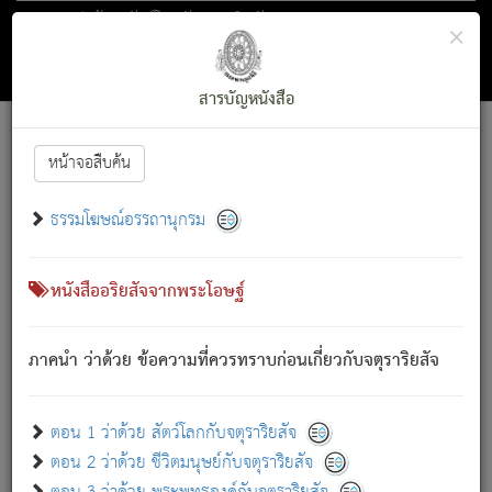
ตอน 1 ว่าด้วย สัตว์โลกกับจตุราริยสัจ
×
ถัดไป
ค้นหา
สารบัญ
สารบัญหนังสือ
[
Font :
15 ]
|
|
หน้าจอสืบค้น
ตรัสรู้แล้ว ทรงรำพึงถึงหมู่สัตว์
|
ธรรมโฆษณ์อรรถานุกรม
สัตว์โลกนี้ เกิดความเดือดร้อนแล้ว มีผัสสะบังหน้า
ย่อม
[1]
กล่าวซึ่งโรค (ความเสียดแทง) นั้นโดยความเป็นตัวเป็นตน
เขาสำคัญสิ่งใด โดยความเป็นประการใด แต่สิ่งนั้นย่อมเป็น
หนังสืออริยสัจจากพระโอษฐ์
(ตามที่เป็นจริง) โดยประการอื่นจากที่เขาสำคัญนั้น
สัตว์โลกติดข้องอยู่ในภพ ถูกภพบังหน้าแล้ว มีภพโดยความ
ภาคนำ ว่าด้วย ข้อความที่ควรทราบก่อนเกี่ยวกับจตุราริยสัจ
เป็นอย่างอื่น (จากที่มันเป็นอยู่จริง) จึงได้เพลิดเพลินยิ่งนักในภพ
นั้น
เขาเพลิดเพลินยิ่งนักในสิ่งใด สิ่งนั้นเป็นภัย (ที่เขาไม่รู้จัก)
:
ตอน 1 ว่าด้วย สัตว์โลกกับจตุราริยสัจ
เขากลัวต่อสิ่งใดสิ่งนั้นเป็นทุกข์
ตอน 2 ว่าด้วย ชีวิตมนุษย์กับจตุราริยสัจ
พรหมจรรย์นี้ อันบุคคลย่อมประพฤติ ก็เพื่อการละขาดซึ่ง