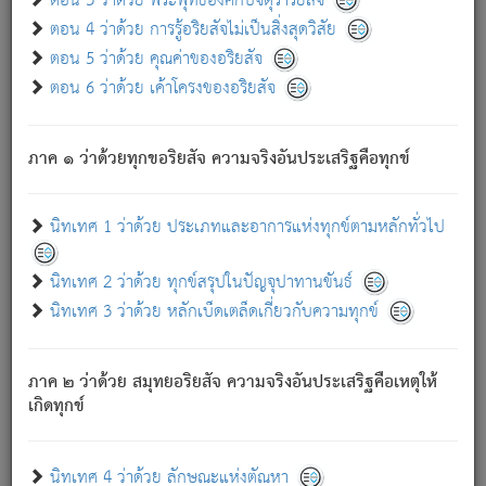
ตอน 3 ว่าด้วย พระพุทธองค์กับจตุราริยสัจ
ภพ.
ตอน 4 ว่าด้วย การรู้อริยสัจไม่เป็นสิ่งสุดวิสัย
สมณะหรือพราหมณ์เหล่าใด กล่าวความหลุดพ้นจากภพว่า
ตอน 5 ว่าด้วย คุณค่าของอริยสัจ
มีได้เพราะภพ เรากล่าวว่า สมณะหรือพราหมณ์ทั้งปวงนั้น
ตอน 6 ว่าด้วย เค้าโครงของอริยสัจ
มิใช่ผู้หลดพ้นจากภพ.
ถึงแม้สมณะหรือพราหมณ์เหล่าใด กล่าวความออกไปได้จาก
ภพ ว่ามีได้เพราะวิภพ
: เรากล่าวว่า สมณะหรือพราหมณ์ทั้ง
[2]
ภาค ๑ ว่าด้วยทุกขอริยสัจ ความจริงอันประเสริฐคือทุกข์
ปวงนั้น ก็ยังสลัดภพออกไปไม่ได้.
ก็ทุกข์นี้มีขึ้น เพราะอาศัยซึ่งอุปธิทั้งปวง.
นิทเทศ 1 ว่าด้วย ประเภทและอาการแห่งทุกข์ตามหลักทั่วไป
เพราะความสิ้นไปแห่งอุปาทานทั้งปวง ความเกิดขึ้นแห่ง
ทุกข์จึงไม่มี.
นิทเทศ 2 ว่าด้วย ทุกข์สรุปในปัญจุปาทานขันธ์
ท่านจงดูโลกนี้เถิด (จะเห็นว่า) สัตว์ทั้งหลายอันอวิชาหนา
นิทเทศ 3 ว่าด้วย หลักเบ็ดเตล็ดเกี่ยวกับความทุกข์
แน่นบังหนาแล้ว; และว่า สัตว์ผู้ยินดีในภพอันเป็นแล้วนั้น ย่อม
ไม่เป็นผู้หลุดพ้นไปจากภพได้. ก็ภพทั้งหลายเหล่าหนึ่งเหล่าใด
อันเป็นไปในที่หรือเวลาทั้งปวง
เพื่อความมีแห่งประโยชน์โดย
[3]
ภาค ๒ ว่าด้วย สมุทยอริยสัจ ความจริงอันประเสริฐคือเหตุให้
ประการทั้งปวง; ภพทั้งหลายทั้งหมดนั้น ไม่เที่ยง เป็นทุกข์ มี
เกิดทุกข์
ความแปรปรวนเป็นธรรมดา.
เมื่อบุคคลเห็นอยู่ซึ่งข้อนั้น ด้วยปัญญาอันชอบตามที่เป็นจริง
อย่างนี้อยู่; เขาย่อมละภวตัณหาได้ และไม่เพลิดเพลินวิภวตัณหา
นิทเทศ 4 ว่าด้วย ลักษณะแห่งตัณหา